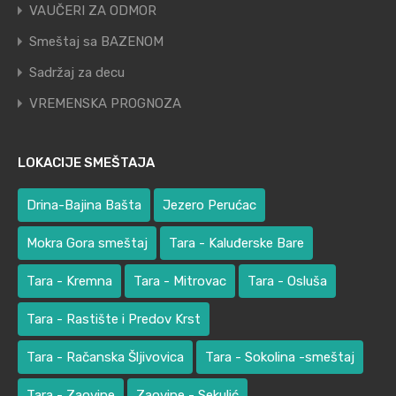
VAUČERI ZA ODMOR
Smeštaj sa BAZENOM
Sadržaj za decu
VREMENSKA PROGNOZA
LOKACIJE SMEŠTAJA
Drina-Bajina Bašta
Jezero Perućac
Mokra Gora smeštaj
Tara - Kaluđerske Bare
Tara - Kremna
Tara - Mitrovac
Tara - Osluša
Tara - Rastište i Predov Krst
Tara - Račanska Šljivovica
Tara - Sokolina -smeštaj
Tara - Zaovine
Zaovine - Sekulić