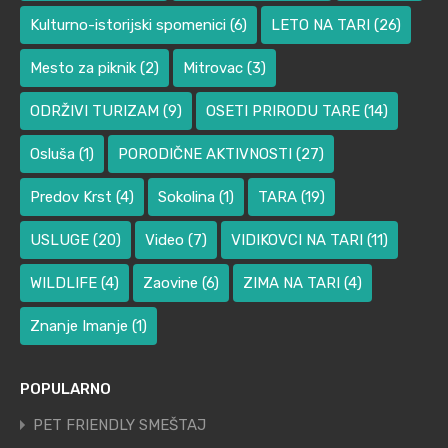
Kulturno-istorijski spomenici
(6)
LETO NA TARI
(26)
Mesto za piknik
(2)
Mitrovac
(3)
ODRŽIVI TURIZAM
(9)
OSETI PRIRODU TARE
(14)
Osluša
(1)
PORODIČNE AKTIVNOSTI
(27)
Predov Krst
(4)
Sokolina
(1)
TARA
(19)
USLUGE
(20)
Video
(7)
VIDIKOVCI NA TARI
(11)
WILDLIFE
(4)
Zaovine
(6)
ZIMA NA TARI
(4)
Znanje Imanje
(1)
POPULARNO
PET FRIENDLY SMEŠTAJ