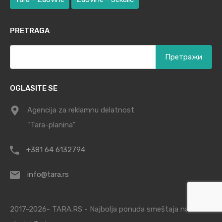
PRETRAGA
Претрага
за:
OGLASITE SE
Agencija za reklamnu delatnost
"Tara-planina"
+381 64 6132794
info@tara.rs
2017-2026- TARA.RS - Najbolja ponuda smeštaja na