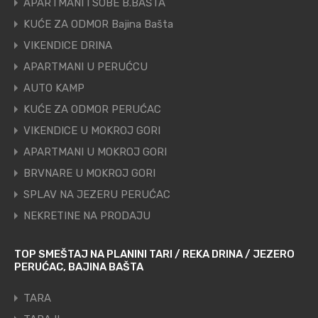
APARTMANI I SOBE B.BAŠTA
KUĆE ZA ODMOR Bajina Bašta
VIKENDICE DRINA
APARTMANI U PERUĆCU
AUTO KAMP
KUĆE ZA ODMOR PERUĆAC
VIKENDICE U MOKROJ GORI
APARTMANI U MOKROJ GORI
BRVNARE U MOKROJ GORI
SPLAV NA JEZERU PERUĆAC
NEKRETINE NA PRODAJU
TOP SMEŠTAJ NA PLANINI TARI / REKA DRINA / JEZERO
PERUĆAC, BAJINA BAŠTA
TARA