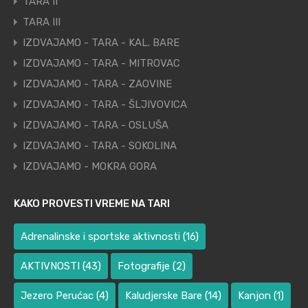
TARA II
TARA III
IZDVAJAMO - TARA - KAL. BARE
IZDVAJAMO - TARA - MITROVAC
IZDVAJAMO - TARA - ZAOVINE
IZDVAJAMO - TARA - ŠLJIVOVICA
IZDVAJAMO - TARA - OSLUŠA
IZDVAJAMO - TARA - SOKOLINA
IZDVAJAMO - MOKRA GORA
KAKO PROVESTI VREME NA TARI
Adrenalinske i sportske aktivnosti
(16)
AKTIVNOSTI
(43)
Fotografije
(2)
Jezero Perućac
(4)
Kaludjerske Bare
(14)
Kanjon
(1)