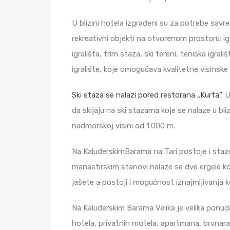
U blizini hotela izgrađeni su za potrebe sa
rekreativni objekti na otvorenom prostoru: ig
igrališta, trim staza, ski tereni, teniska igral
igralište, koje omogućava kvalitetne visinske
Ski staza se nalazi pored restorana „Kurta“.
U
da skijaju na ski stazama koje se nalaze u bliz
nadmorskoj visini od 1.000 m.
Na KaluđerskimBarama na Tari postoje i staz
manastirskim stanovi nalaze se dve ergele k
jašete a postoji i mogućnost iznajmljivanja k
Na Kaluđerskim Barama Velika je velika ponud
hotela, privatnih motela, apartmana, brvnara