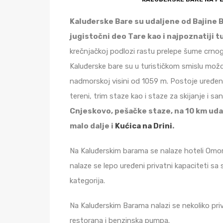
Kaluđerske Bare su udaljene od Bajine B
jugistočni deo Tare kao i najpoznatiji tu
krečnjačkoj podlozi rastu prelepe šume crnog
Kaluđerske bare su u turističkom smislu možd
nadmorskoj visini od 1059 m. Postoje uređen
tereni, trim staze kao i staze za skijanje i sa
Cnjeskovo, pešačke staze, na 10 km uda
malo dalje i
Kućica na Drini
.
Na Kaluđerskim barama se nalaze hoteli Omorik
nalaze se lepo uređeni privatni kapaciteti sa
kategorija.
Na Kaluđerskim Barama nalazi se nekoliko priv
restorana i benzinska pumpa.