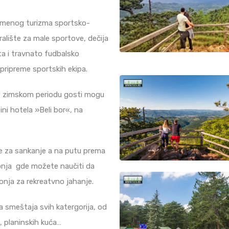
vremenog turizma sportsko-
ralište za male sportove, dečija
išta i travnato fudbalsko
 pripreme sportskih ekipa.
 zimskom periodu gosti mogu
ini hotela »Beli bor«, na
e za sankanje a na putu prema
onja gde možete naučiti da
onja za rekreatvno jahanje.
a smeštaja svih katergorija, od
, planinskih kuća…