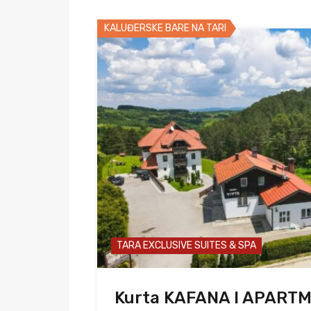
KALUĐERSKE BARE NA TARI
TARA EXCLUSIVE SUITES & SPA
Kurta KAFANA I APART