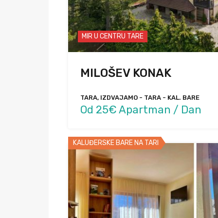
MIR U CENTRU TARE
MILOŠEV KONAK
TARA, IZDVAJAMO - TARA - KAL. BARE
Od 25€ Apartman / Dan
KALUĐERSKE BARE NA TARI