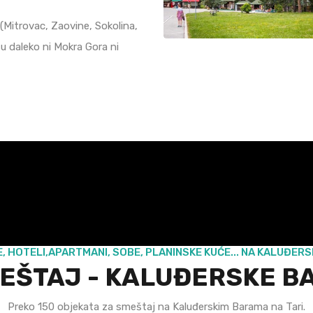
 (Mitrovac, Zaovine, Sokolina,
su daleko ni Mokra Gora ni
, HOTELI,APARTMANI, SOBE, PLANINSKE KUĆE... NA KALUĐER
EŠTAJ - KALUĐERSKE B
Preko 150 objekata za smeštaj na Kaluđerskim Barama na Tari.