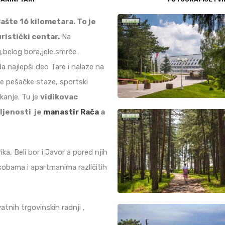
ašte 16 kilometara. To je
ristički centar.
Na
,belog bora,jele,smrče…
a najlepši deo Tare i nalaze na
e pešačke staze, sportski
nkanje. Tu je
vidikovac
ljenosti je
manastir Rača
a
a, Beli bor i Javor a pored njih
 sobama i apartmanima različitih
atnih trgovinskih radnji ,