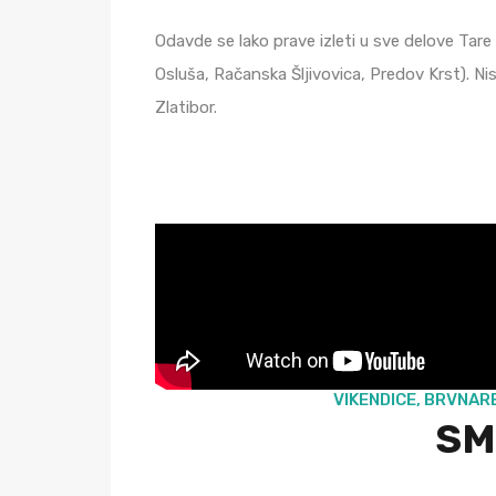
Odavde se lako prave izleti u sve delove Tare
Osluša, Račanska Šljivovica, Predov Krst). Ni
Zlatibor.
VIKENDICE, BRVNARE
SM