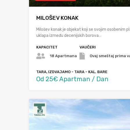
MILOŠEV KONAK
Milošev konak je objekat koji se svojim osobenim p
uklapa između decenijskih borova…
KAPACITET
VAUČERI
18 Apartmana
Ovaj smeštaj prima v
TARA, IZDVAJAMO - TARA - KAL. BARE
Od 25€ Apartman / Dan