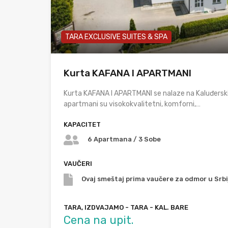
TARA EXCLUSIVE SUITES & SPA
Kurta KAFANA I APARTMANI
Kurta KAFANA I APARTMANI se nalaze na Kaluđersk
apartmani su visokokvalitetni, komforni,…
KAPACITET
6 Apartmana / 3 Sobe
VAUČERI
Ovaj smeštaj prima vaučere za odmor u Srbij
TARA, IZDVAJAMO - TARA - KAL. BARE
Cena na upit.