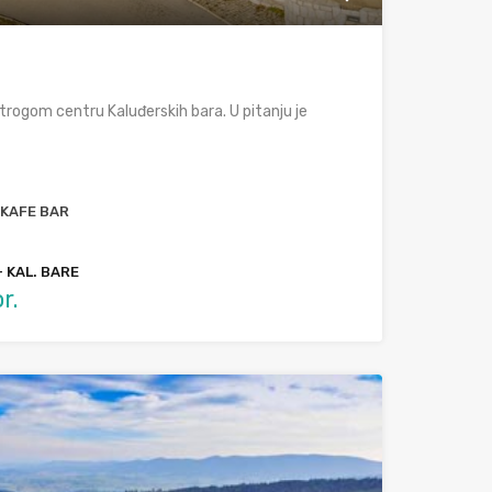
strogom centru Kaluđerskih bara. U pitanju je
 KAFE BAR
- KAL. BARE
r.