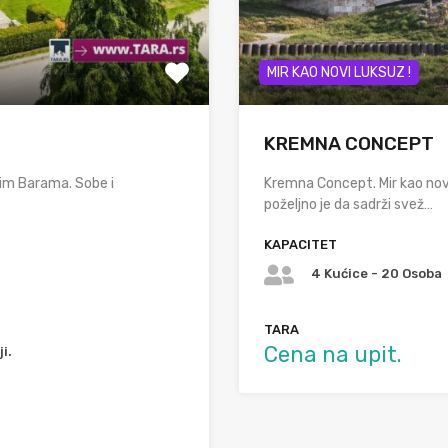
MIR KAO NOVI LUKSUZ !
KREMNA CONCEPT
im Barama. Sobe i
Kremna Concept. Mir kao no
poželjno je da sadrži svež…
KAPACITET
4 Kućice - 20 Osoba
TARA
Cena na upit.
i.