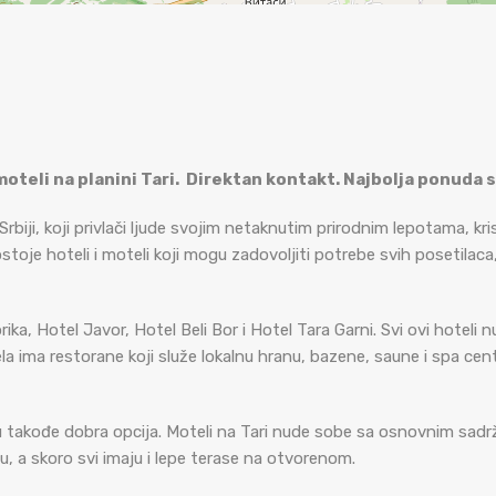
 moteli na planini Tari. Direktan kontakt. Najbolja ponuda 
 Srbiji, koji privlači ljude svojim netaknutim prirodnim lepotama, k
toje hoteli i moteli koji mogu zadovoljiti potrebe svih posetilaca,
rika, Hotel Javor, Hotel Beli Bor i Hotel Tara Garni. Svi ovi hotel
a ima restorane koji služe lokalnu hranu, bazene, saune i spa ce
u takođe dobra opcija. Moteli na Tari nude sobe sa osnovnim sadrža
u, a skoro svi imaju i lepe terase na otvorenom.