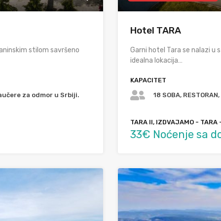
Hotel TARA
laninskim stilom savršeno
Garni hotel Tara se nalazi u 
idealna lokacija…
KAPACITET
aučere za odmor u Srbiji.
18 SOBA, RESTORAN,
TARA II, IZDVAJAMO - TARA 
33€ Noćenje sa do