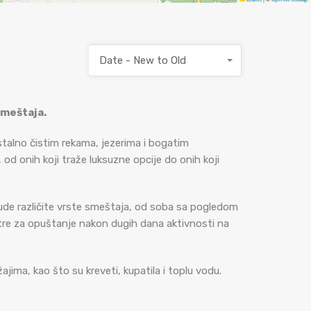
Date - New to Old
smeštaja.
ristalno čistim rekama, jezerima i bogatim
 od onih koji traže luksuzne opcije do onih koji
i nude različite vrste smeštaja, od soba sa pogledom
ntre za opuštanje nakon dugih dana aktivnosti na
jima, kao što su kreveti, kupatila i toplu vodu.