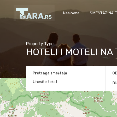
Naslovna
SMEŠTAJ NA T
Property Type
HOTELI I MOTELI NA 
Pretraga smeštaja
OD
Bi