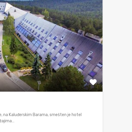
re, na Kaluđerskim Barama, smešten je hotel
ržajima…