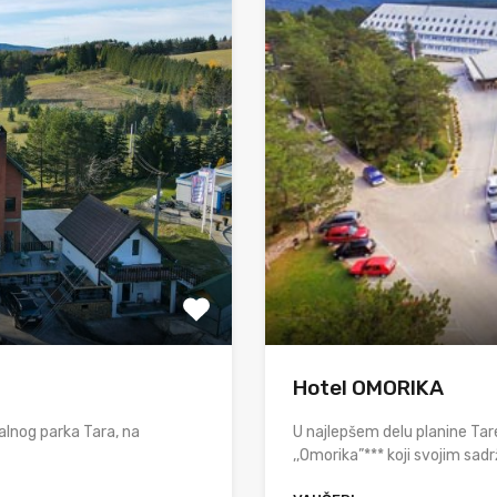
Hotel OMORIKA
alnog parka Tara, na
U najlepšem delu planine Ta
,,Omorika”*** koji svojim sad