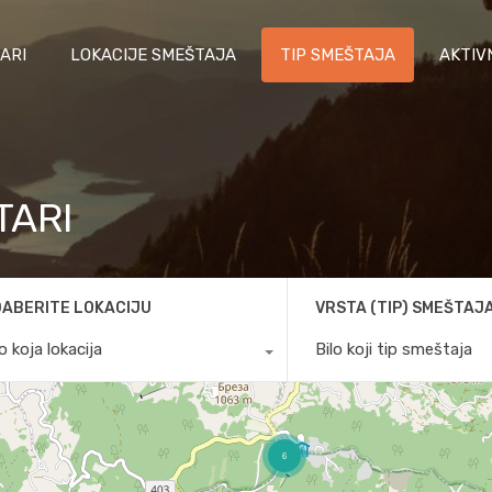
ARI
LOKACIJE SMEŠTAJA
TIP SMEŠTAJA
AKTIV
TARI
ABERITE LOKACIJU
VRSTA (TIP) SMEŠTAJ
lo koja lokacija
Bilo koji tip smeštaja
6