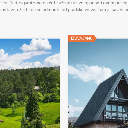
el na Tari, sigurni smo da ćete uživati u svojoj poseti ovom prelepo
jednostavno želite da se odmorite od gradske vreve, Tara je savrše
IZDVAJAMO