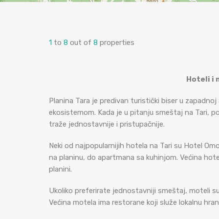
1
to
8
out of
8
properties
Hoteli i
Planina Tara je predivan turistički biser u zapadnoj
ekosistemom. Kada je u pitanju smeštaj na Tari, pos
traže jednostavnije i pristupačnije.
Neki od najpopularnijih hotela na Tari su Hotel Omo
na planinu, do apartmana sa kuhinjom. Većina hotel
planini.
Ukoliko preferirate jednostavniji smeštaj, moteli s
Većina motela ima restorane koji služe lokalnu hran