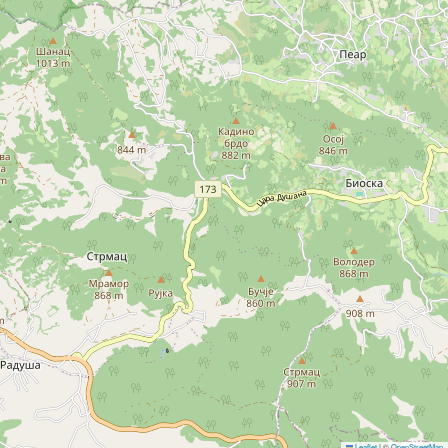
Leaflet
|
©
OpenStreetMap