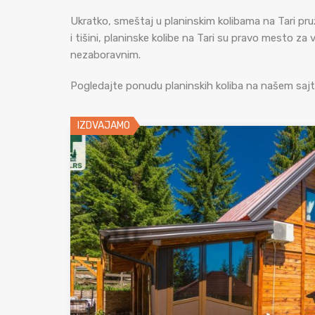
Ukratko, smeštaj u planinskim kolibama na Tari pruža 
i tišini, planinske kolibe na Tari su pravo mesto z
nezaboravnim.
Pogledajte ponudu planinskih koliba na našem sajt
IZDVAJAMO