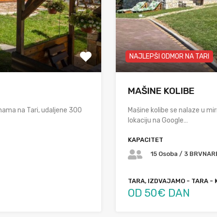
NAJLEPŠI ODMOR NA TARI
MAŠINE KOLIBE
nama na Tari, udaljene 300
Mašine kolibe se nalaze u mi
lokaciju na Google…
KAPACITET
15 Osoba / 3 BRVNAR
TARA, IZDVAJAMO - TARA - 
OD 50€ DAN