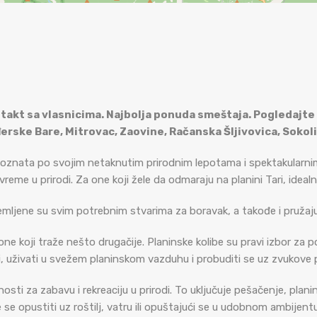
ntakt sa vlasnicima. Najbolja ponuda smeštaja. Pogledajte
erske Bare, Mitrovac, Zaovine, Račanska Šljivovica, Sokoli
, poznata po svojim netaknutim prirodnim lepotama i spektakularnim 
vreme u prirodi. Za one koji žele da odmaraju na planini Tari, ideal
mljene su svim potrebnim stvarima za boravak, a takođe i pružaju j
ne koji traže nešto drugačije. Planinske kolibe su pravi izbor za 
, uživati u svežem planinskom vazduhu i probuditi se uz zvukove p
ti za zabavu i rekreaciju u prirodi. To uključuje pešačenje, planinar
e opustiti uz roštilj, vatru ili opuštajući se u udobnom ambijentu