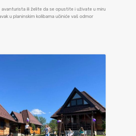
avanturista ili želite da se opustite i uživate u miru
oravak u planinskim kolibama učiniće vaš odmor