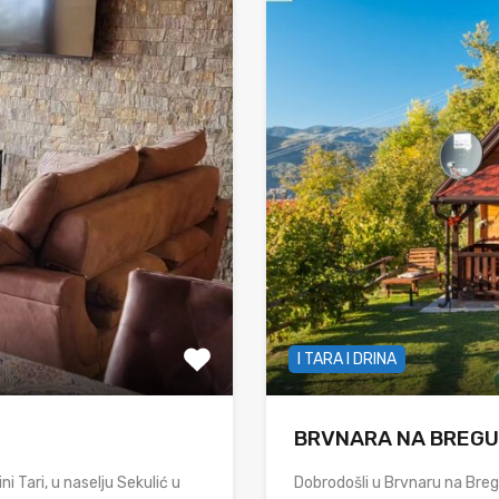
I TARA I DRINA
BRVNARA NA BREGU
 Tari, u naselju Sekulić u
Dobrodošli u Brvnaru na Breg