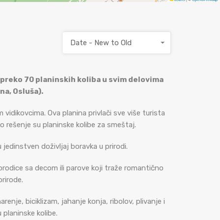
Date - New to Old
 preko 70 planinskih koliba u svim delovima
na, Osluša).
vidikovcima. Ova planina privlači sve više turista
no rešenje su planinske kolibe za smeštaj.
edinstven doživljaj boravka u prirodi.
porodice sa decom ili parove koji traže romantično
rirode.
enje, biciklizam, jahanje konja, ribolov, plivanje i
 planinske kolibe.