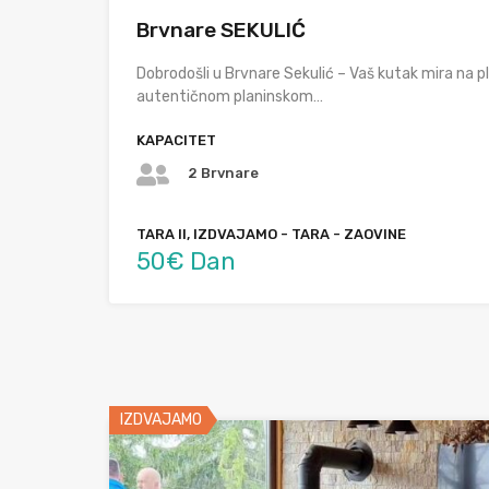
Brvnare SEKULIĆ
Dobrodošli u Brvnare Sekulić – Vaš kutak mira na pla
autentičnom planinskom…
KAPACITET
2 Brvnare
TARA II, IZDVAJAMO - TARA - ZAOVINE
50€ Dan
IZDVAJAMO