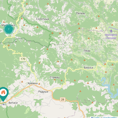
7
Leaflet
|
©
OpenStreetMap