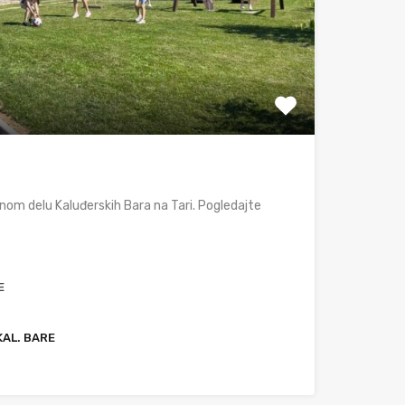
rnom delu Kaluđerskih Bara na Tari. Pogledajte
E
KAL. BARE