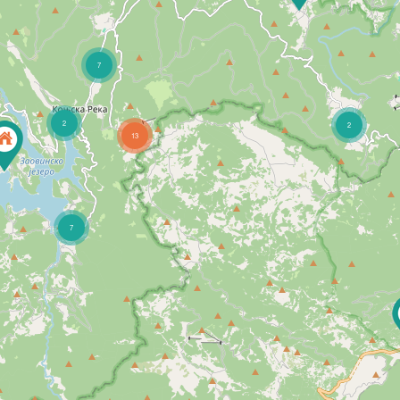
7
2
2
13
7