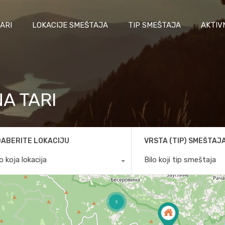
ARI
LOKACIJE SMEŠTAJA
TIP SMEŠTAJA
AKTIV
A TARI
ABERITE LOKACIJU
VRSTA (TIP) SMEŠTAJ
lo koja lokacija
Bilo koji tip smeštaja
5