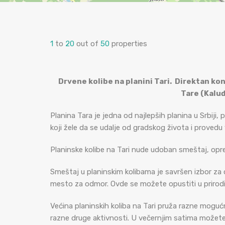
1
to
20
out of
50
properties
Drvene kolibe na planini Tari. Direktan ko
Tare (Kaluđ
Planina Tara je jedna od najlepših planina u Srbiji
koji žele da se udalje od gradskog života i provedu 
Planinske kolibe na Tari nude udoban smeštaj, opre
Smeštaj u planinskim kolibama je savršen izbor za o
mesto za odmor. Ovde se možete opustiti u prirodi
Većina planinskih koliba na Tari pruža razne mogućnos
razne druge aktivnosti. U večernjim satima možete s