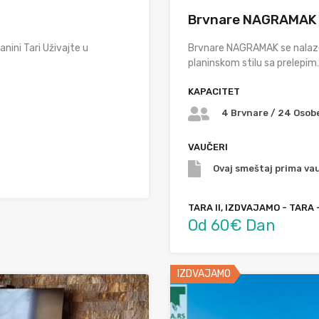
Brvnare NAGRAMAK
nini Tari Uživajte u
Brvnare NAGRAMAK se nalaze
planinskom stilu sa prelepim
KAPACITET
4 Brvnare / 24 Osobe
VAUČERI
Ovaj smeštaj prima vau
TARA II, IZDVAJAMO - TARA 
Od 60€ Dan
IZDVAJAMO