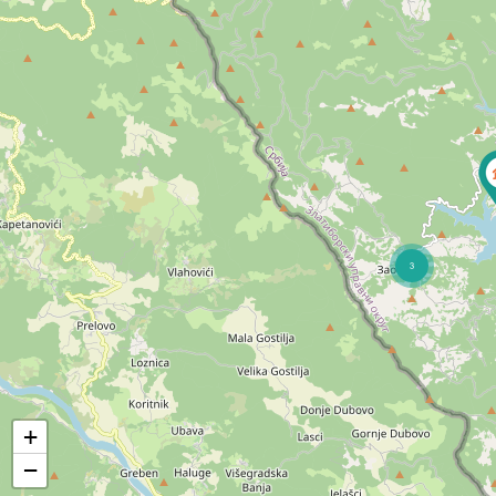
3
+
−