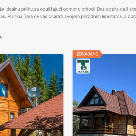
idealnu priliku za opuštajući odmor u prirodi. Bez obzira da li ste 
a vas. Planina Tara će vas očarati svojom prirodnim lepotama, a b
u:
IZDVAJAMO