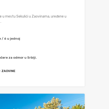
 u mestu Sekulići u Zaovinama, uređene u
…
 / 6 u jednoj
čere za odmor u Srbiji.
- ZAOVINE