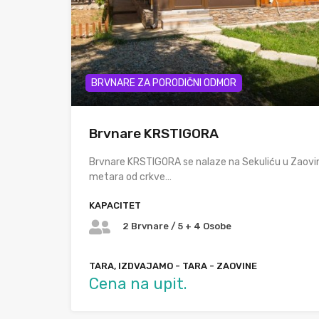
BRVNARE ZA PORODIČNI ODMOR
Brvnare KRSTIGORA
Brvnare KRSTIGORA se nalaze na Sekuliću u Zaovi
metara od crkve…
KAPACITET
2 Brvnare / 5 + 4 Osobe
TARA, IZDVAJAMO - TARA - ZAOVINE
Cena na upit.