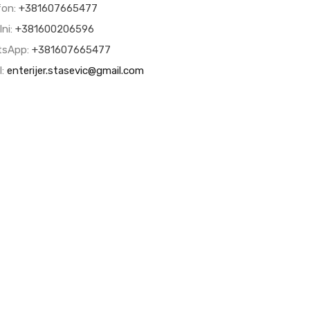
fon:
+381607665477
lni:
+381600206596
tsApp:
+381607665477
l:
enterijer.stasevic@gmail.com