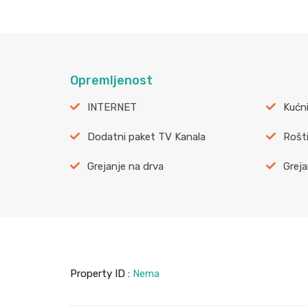
Opremljenost
INTERNET
Kućni
Dodatni paket TV Kanala
Rošti
Grejanje na drva
Greja
Property ID :
Nema