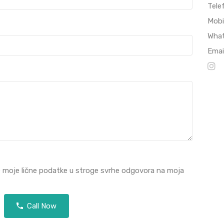
Tele
Mobi
Wha
Emai
e moje lične podatke u stroge svrhe odgovora na moja
Call Now