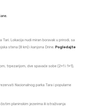
ćane.
 Tari. Lokacija nudi miran boravak u prirodi, sa
jska stena (8 km) i kanjona Drine.
Pogledajte
m, trpezarijom, dve spavaće sobe (2+1 i 1+1),
u rezervati Nacionalnog parka Tara i popularne
čistim planinskim jezerima ili istraživanja