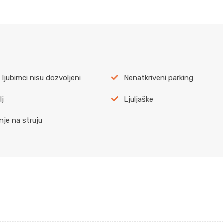
 ljubimci nisu dozvoljeni
Nenatkriveni parking
lj
Ljuljaške
nje na struju