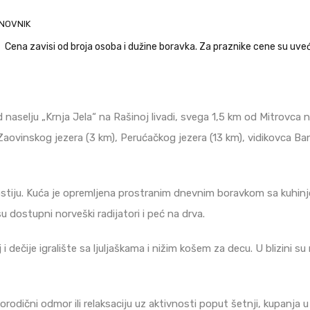
NOVNIK
Cena zavisi od broja osoba i dužine boravka. Za praznike cene su uve
naselju „Krnja Jela“ na Rašinoj livadi, svega 1,5 km od Mitrovca na
aovinskog jezera (3 km), Perućačkog jezera (13 km), vidikovca Ban
tiju. Kuća je opremljena prostranim dnevnim boravkom sa kuhinjo
 dostupni norveški radijatori i peć na drva.
 i dečije igralište sa ljuljaškama i nižim košem za decu. U blizini s
rodični odmor ili relaksaciju uz aktivnosti poput šetnji, kupanja u 