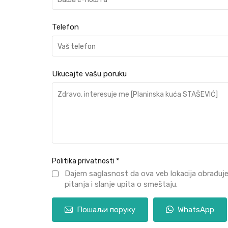
Telefon
Ukucajte vašu poruku
Politika privatnosti
*
Dajem saglasnost da ova veb lokacija obrađuj
pitanja i slanje upita o smeštaju.
Пошаљи поруку
WhatsApp