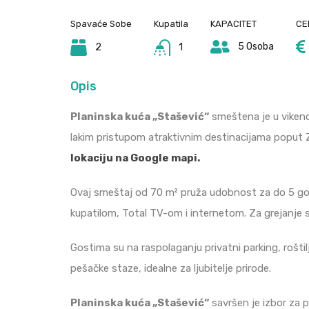
Spavaće Sobe
Kupatila
KAPACITET
CE
5 Osoba
2
1
Opis
Planinska kuća „Stašević“
smeštena je u vikend 
lakim pristupom atraktivnim destinacijama poput Z
lokaciju na Google mapi.
Ovaj smeštaj od 70 m² pruža udobnost za do 5 gos
kupatilom, Total TV-om i internetom. Za grejanje su
Gostima su na raspolaganju privatni parking, roštilj
pešačke staze, idealne za ljubitelje prirode.
Planinska kuća „Stašević“
savršen je izbor za po