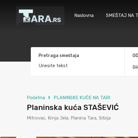
Naslovna
SMEŠTAJ NA T
Pretraga smeštaja
OD
Bi
Početna
PLANINSKE KUĆE NA TARI
Planinska kuća STAŠEVIĆ
Mitrovac, Krnja Jela. Planina Tara, Srbija