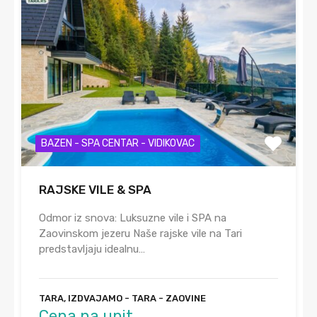
BAZEN - SPA CENTAR - VIDIKOVAC
RAJSKE VILE & SPA
Odmor iz snova: Luksuzne vile i SPA na
Zaovinskom jezeru Naše rajske vile na Tari
predstavljaju idealnu…
TARA, IZDVAJAMO - TARA - ZAOVINE
Cena na upit.