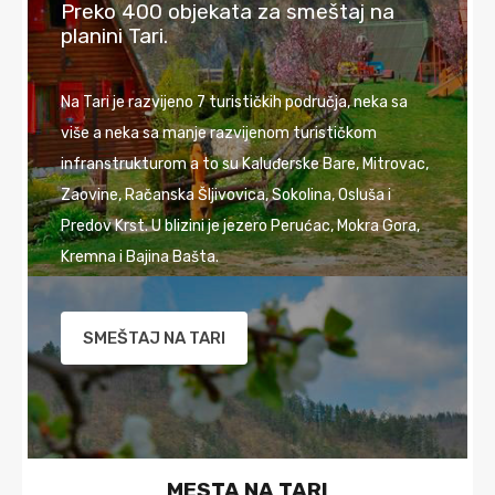
Preko 400 objekata za smeštaj na
planini Tari.
Na Tari je razvijeno 7 turističkih područja, neka sa
više a neka sa manje razvijenom turističkom
infranstrukturom a to su Kaluđerske Bare, Mitrovac,
Zaovine, Račanska Šljivovica, Sokolina, Osluša i
Predov Krst. U blizini je jezero Perućac, Mokra Gora,
Kremna i Bajina Bašta.
SMEŠTAJ NA TARI
MESTA NA TARI