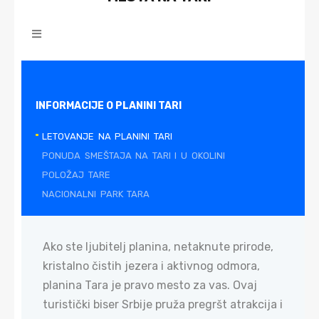
INFORMACIJE O PLANINI TARI
LETOVANJE NA PLANINI TARI
PONUDA SMEŠTAJA NA TARI I U OKOLINI
POLOŽAJ TARE
NACIONALNI PARK TARA
Ako ste ljubitelj planina, netaknute prirode,
kristalno čistih jezera i aktivnog odmora,
planina Tara je pravo mesto za vas. Ovaj
turistički biser Srbije pruža pregršt atrakcija i