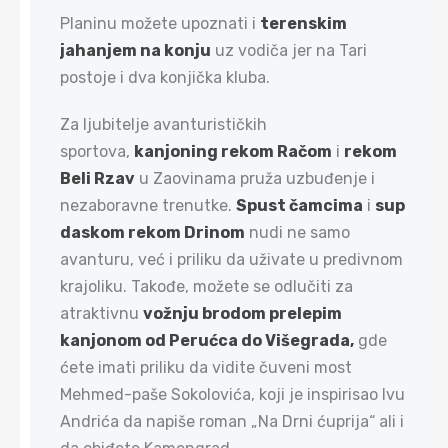
Planinu možete upoznati i
terenskim
jahanjem na konju
uz vodiča jer na Tari
postoje i dva konjička kluba.
Za ljubitelje avanturističkih
sportova,
kanjoning rekom Račom
i
rekom
Beli Rzav
u Zaovinama pruža uzbuđenje i
nezaboravne trenutke.
Spust čamcima
i
sup
daskom rekom Drinom
nudi ne samo
avanturu, već i priliku da uživate u predivnom
krajoliku. Takođe, možete se odlučiti za
atraktivnu
vožnju brodom prelepim
kanjonom od Perućca do Višegrada,
gde
ćete imati priliku da vidite čuveni most
Mehmed-paše Sokolovića, koji je inspirisao Ivu
Andrića da napiše roman „Na Drni ćuprija“ ali i