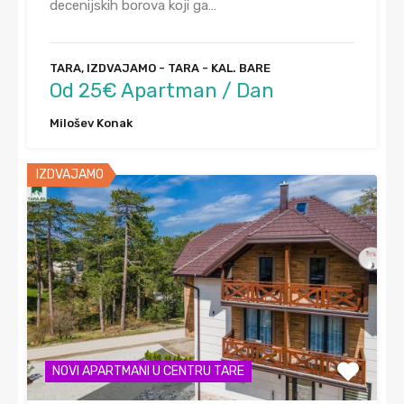
decenijskih borova koji ga…
TARA, IZDVAJAMO - TARA - KAL. BARE
Od 25€ Apartman / Dan
Milošev Konak
IZDVAJAMO
NOVI APARTMANI U CENTRU TARE