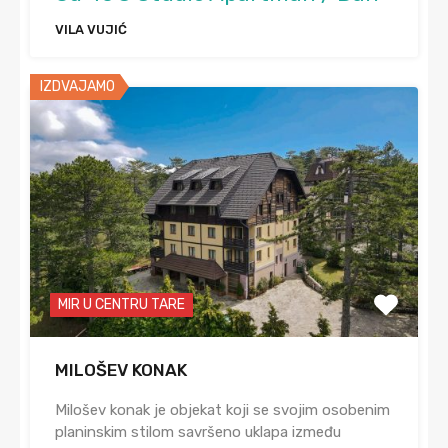
VILA VUJIĆ
IZDVAJAMO
MIR U CENTRU TARE
MILOŠEV KONAK
Milošev konak je objekat koji se svojim osobenim
planinskim stilom savršeno uklapa između