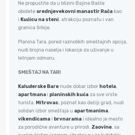
Ne propustite da u blizini Bajine Bašte
obiđete
srednjevekovni manastir Rača
kao
i
Kućicu na steni
, atrakciju poznatu i van
granica Srbije.
Planina Tara, pored raznolikih smeštajnih opcija,
nudi brojna naselja i lokacije za uživanje u
letnjem odmoru.
SMEŠTAJ NA TARI
Kaluđerske Bare
nude dobar izbor
hotela
,
apartmana
i
planinskih kuća
za sve vrste
turista.
Mitrovac
, poznat kao dečiji grad, nudi
solidan izbor smeštaja u
apartmanima
,
vikendicama
i
brvnarama
i idealno je mesto
za porodične avanture u prirodi.
Zaovine
, sa