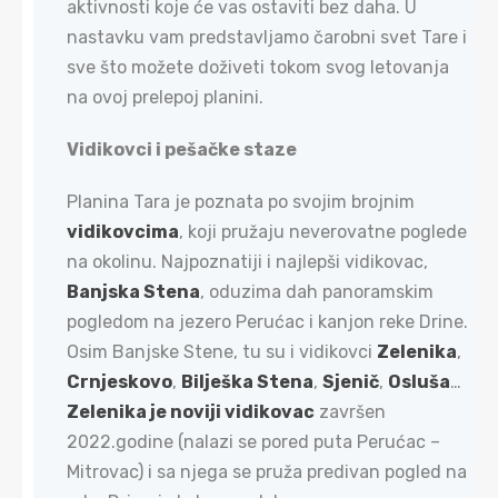
aktivnosti koje će vas ostaviti bez daha. U
nastavku vam predstavljamo čarobni svet Tare i
sve što možete doživeti tokom svog letovanja
na ovoj prelepoj planini.
Vidikovci i pešačke staze​
Planina Tara je poznata po svojim brojnim
vidikovcima
, koji pružaju neverovatne poglede
na okolinu. Najpoznatiji i najlepši vidikovac,
Banjska Stena
, oduzima dah panoramskim
pogledom na jezero Perućac i kanjon reke Drine.
Osim Banjske Stene, tu su i vidikovci
Zelenika
,
Crnjeskovo
,
Bilješka Stena
,
Sjenič
,
Osluša
…
Zelenika je noviji vidikovac
završen
2022.godine (nalazi se pored puta Perućac –
Mitrovac) i sa njega se pruža predivan pogled na