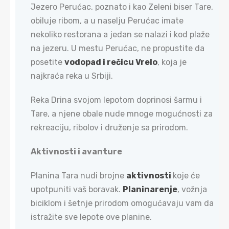
Jezero Perućac, poznato i kao Zeleni biser Tare,
obiluje ribom, a u naselju Perućac imate
nekoliko restorana a jedan se nalazi i kod plaže
na jezeru. U mestu Perućac, ne propustite da
posetite
vodopad i rečicu Vrelo
, koja je
najkraća reka u Srbiji.
Reka Drina svojom lepotom doprinosi šarmu i
Tare, a njene obale nude mnoge mogućnosti za
rekreaciju, ribolov i druženje sa prirodom.
Aktivnosti i avanture​
Planina Tara nudi brojne
aktivnosti
koje će
upotpuniti vaš boravak.
Planinarenje
, vožnja
biciklom i šetnje prirodom omogućavaju vam da
istražite sve lepote ove planine.