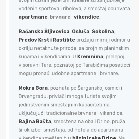
svojim čistim jezerom, idealne su za ljubitelje
vodenih sportova i ribolova, a smeštaj obuhvata
apartmane
,
brvnare
i
vikendice
.
Račanska Šljivovica
,
Osluša
,
Sokolina
,
Predov Krst i Rastište
pružaju mirniji odmor u
okrilju netaknute prirode, sa brojnim planinskim
kućama i vikendicama. U
Kremnima
, prelepoj
visoravni Tare, poznatoj po Tarabićima posetioci
mogu pronaći udobne apartmane i brvnare.
Mokra Gora
, poznata po Šarganskoj osmici i
Drvengradu, privlači mnoge turiste svojim
jedinstvenim smeštajnim kapacitetima,
uključujući tradicionalne brvnare i vikendice.
Bajina Bašta
, smeštena na obali Drine, pruža
širok izbor smeštaja, od hotela do apartmana i
vikendica smeštenih u
blizini reke Drine
. Na