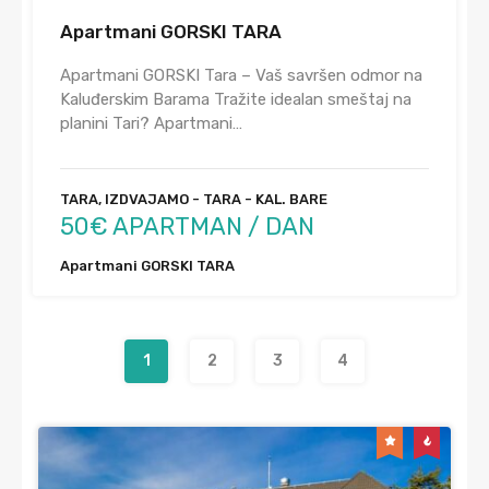
Apartmani GORSKI TARA
Apartmani GORSKI Tara – Vaš savršen odmor na
Kaluđerskim Barama Tražite idealan smeštaj na
planini Tari? Apartmani…
TARA, IZDVAJAMO - TARA - KAL. BARE
50€ APARTMAN / DAN
Apartmani GORSKI TARA
1
2
3
4