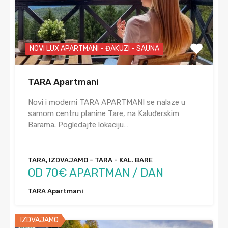
NOVI LUX APARTMANI - ĐAKUZI - SAUNA
TARA Apartmani
Novi i moderni TARA APARTMANI se nalaze u
samom centru planine Tare, na Kaluđerskim
Barama. Pogledajte lokaciju…
TARA, IZDVAJAMO - TARA - KAL. BARE
OD 70€ APARTMAN / DAN
TARA Apartmani
IZDVAJAMO