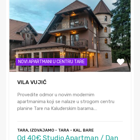
NOVI APARTMANI U CENTRU TARE
VILA VUJIĆ
Provedite odmor u novim modernim
apartmanima koji se nalaze u strogom centru
planine Tare na Kaluđerskim barama.…
TARA, IZDVAJAMO - TARA - KAL. BARE
Od 40€ Studio Apartman / Dan