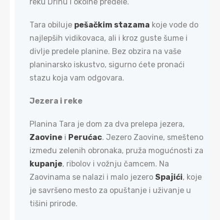
reku Drinu i okolne predele.
Tara obiluje
pešačkim stazama
koje vode do
najlepših vidikovaca, ali i kroz guste šume i
divlje predele planine. Bez obzira na vaše
planinarsko iskustvo, sigurno ćete pronaći
stazu koja vam odgovara.
Jezera i reke​
Planina Tara je dom za dva prelepa jezera,
Zaovine
i
Perućac
. Jezero Zaovine, smešteno
između zelenih obronaka, pruža mogućnosti za
kupanje
, ribolov i vožnju čamcem. Na
Zaovinama se nalazi i malo jezero
Spajići
, koje
je savršeno mesto za opuštanje i uživanje u
tišini prirode.