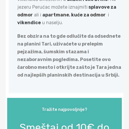
jezeru Perućac možete iznajmiti
splavove za
odmor
ali i
apartmane
,
kuće za odmor
i
vikendice
u naselju.
Bez obzira na to gde odlučite da odsednete
na planini Tari, uživaćete u prelepim
pejzažima, šumskim stazama i
nezaboravnim pogledima. Posetite ovo
čarobno mesto i otkrijte zašto je Tara jedna
od najlepših planinskih destinacija u Srbiji.
Tražite najpovoljnije?
Smeštaj od 10€ do