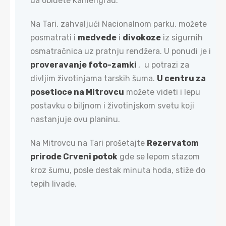
da obiđete Kamengrad.
Na Tari, zahvaljući Nacionalnom parku, možete
posmatrati i
medvede
i
divokoze
iz sigurnih
osmatračnica uz pratnju rendžera. U ponudi je i
proveravanje foto-zamki
, u potrazi za
divljim životinjama tarskih šuma.
U centru za
posetioce na Mitrovcu
možete videti i lepu
postavku o biljnom i životinjskom svetu koji
nastanjuje ovu planinu.
Na Mitrovcu na Tari prošetajte
Rezervatom
prirode Crveni potok
gde se lepom stazom
kroz šumu, posle destak minuta hoda, stiže do
tepih livade.