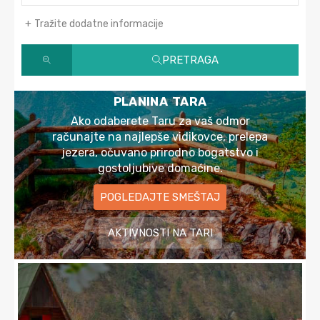
Tražite dodatne informacije
PRETRAGA
PLANINA TARA
Ako odaberete Taru za vaš odmor
računajte na najlepše vidikovce, prelepa
jezera, očuvano prirodno bogatstvo i
gostoljubive domaćine.
POGLEDAJTE SMEŠTAJ
AKTIVNOSTI NA TARI