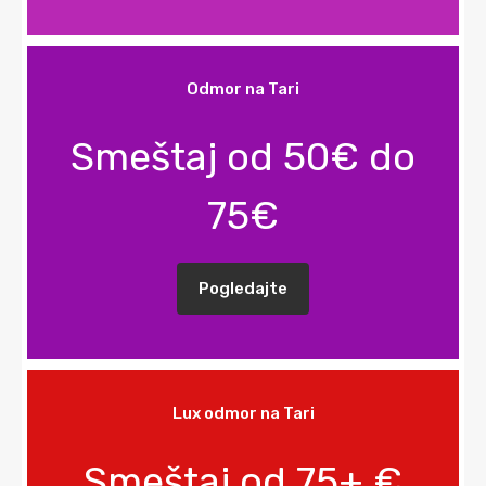
Odmor na Tari
Smeštaj od 50€ do
75€
Pogledajte
Lux odmor na Tari
Smeštaj od 75+ €