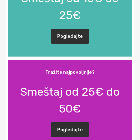
25€
Pogledajte
Tražite najpovoljnije?
Smeštaj od 25€ do
50€
Pogledajte