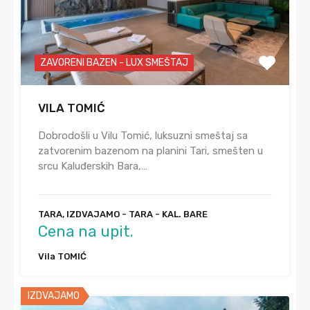
ZAVORENI BAZEN - LUX SMEŠTAJ
VILA TOMIĆ
Dobrodošli u Vilu Tomić, luksuzni smeštaj sa
zatvorenim bazenom na planini Tari, smešten u
srcu Kaluđerskih Bara,…
TARA, IZDVAJAMO - TARA - KAL. BARE
Cena na upit.
Vila TOMIĆ
IZDVAJAMO