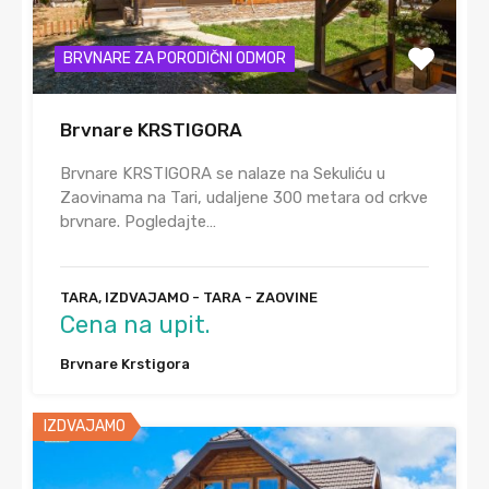
BRVNARE ZA PORODIČNI ODMOR
Brvnare KRSTIGORA
Brvnare KRSTIGORA se nalaze na Sekuliću u
Zaovinama na Tari, udaljene 300 metara od crkve
brvnare. Pogledajte…
TARA, IZDVAJAMO - TARA - ZAOVINE
Cena na upit.
Brvnare Krstigora
IZDVAJAMO