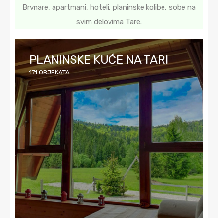
Brvnare, apartmani, hoteli, planinske kolibe, sobe na
svim delovima Tare.
PLANINSKE KUĆE NA TARI
171
OBJEKATA