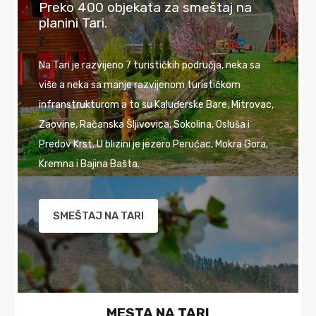
Preko 400 objekata za smeštaj na
planini Tari.
Na Tari je razvijeno 7 turističkih područja, neka sa
više a neka sa manje razvijenom turističkom
infranstrukturom a to su Kaluđerske Bare, Mitrovac,
Zaovine, Račanska Šljivovica, Sokolina, Osluša i
Predov Krst. U blizini je jezero Perućac, Mokra Gora,
Kremna i Bajina Bašta.
SMEŠTAJ NA TARI
MESTA NA TARI