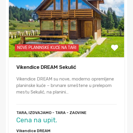
NOVE PLANINSKE KUĆE NA TARI
Vikendice DREAM Sekulić
Vikendice DREAM su nove, moderno opremljene
planinske kuće – brvnare smeštene u prelepom
mestu Sekulić, na planini…
TARA, IZDVAJAMO - TARA - ZAOVINE
Cena na upit.
Vikendice DREAM