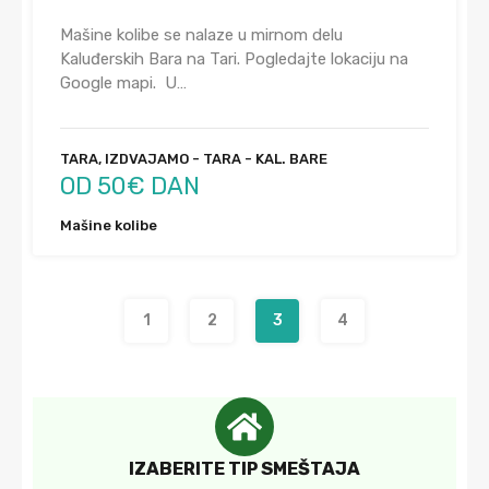
Mašine kolibe se nalaze u mirnom delu
Kaluđerskih Bara na Tari. Pogledajte lokaciju na
Google mapi. U…
TARA, IZDVAJAMO - TARA - KAL. BARE
OD 50€ DAN
Mašine kolibe
1
2
3
4
IZABERITE TIP SMEŠTAJA