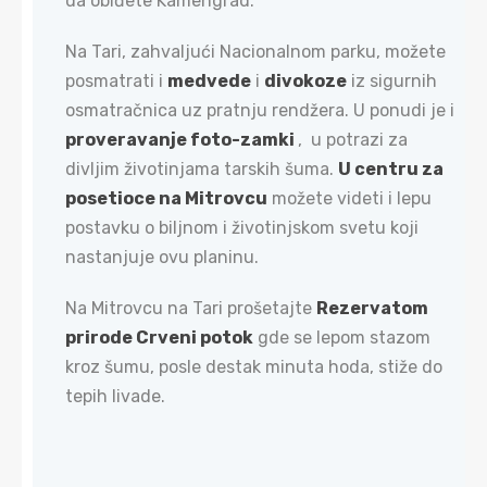
da obiđete Kamengrad.
Na Tari, zahvaljući Nacionalnom parku, možete
posmatrati i
medvede
i
divokoze
iz sigurnih
osmatračnica uz pratnju rendžera. U ponudi je i
proveravanje foto-zamki
, u potrazi za
divljim životinjama tarskih šuma.
U centru za
posetioce na Mitrovcu
možete videti i lepu
postavku o biljnom i životinjskom svetu koji
nastanjuje ovu planinu.
Na Mitrovcu na Tari prošetajte
Rezervatom
prirode Crveni potok
gde se lepom stazom
kroz šumu, posle destak minuta hoda, stiže do
tepih livade.