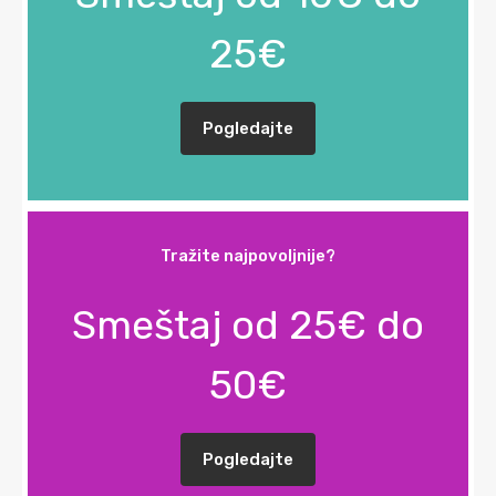
25€
Pogledajte
Tražite najpovoljnije?
Smeštaj od 25€ do
50€
Pogledajte