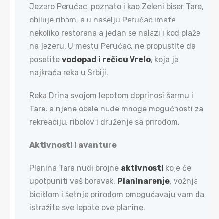
Jezero Perućac, poznato i kao Zeleni biser Tare,
obiluje ribom, a u naselju Perućac imate
nekoliko restorana a jedan se nalazi i kod plaže
na jezeru. U mestu Perućac, ne propustite da
posetite
vodopad i rečicu Vrelo
, koja je
najkraća reka u Srbiji.
Reka Drina svojom lepotom doprinosi šarmu i
Tare, a njene obale nude mnoge mogućnosti za
rekreaciju, ribolov i druženje sa prirodom.
Aktivnosti i avanture​
Planina Tara nudi brojne
aktivnosti
koje će
upotpuniti vaš boravak.
Planinarenje
, vožnja
biciklom i šetnje prirodom omogućavaju vam da
istražite sve lepote ove planine.