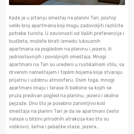
Kada je u pitanju smeštaj na planini Tari, postoji
veliki broj apartmana koji mogu zadovoljiti različite
potrebe turista. U zavisnosti od Vaših preferencija i
budžeta, možete birati između luksuznih
apartmana sa pogledom na planinu i jezero, ili
jednostavnijih i povoljnijih smeštaja. Mnogi
apartmani na Tari su uređeni u rustikalnom stilu, sa
drvenim nameštajem i toplim bojama koje stvaraju
prijatnu i udobnu atmosferu. Osim toga, mnogi
apartmani imaju i terase ili balkone sa kojih se
pruža predivan pogled na planinu, jezero i okolne
pejzaže. Ono što je posebno zanimljivo kod
smeštaja na planini Tari je da se apartmani često
nalaze u blizini prirodnih atrakcija kao što su
vidikovci, šetne i pešačke staze, jezera…