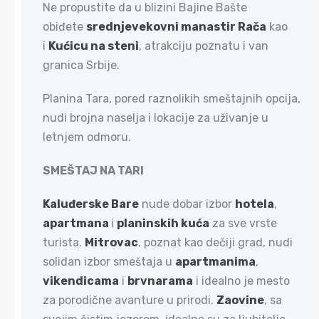
Ne propustite da u blizini Bajine Bašte
obiđete
srednjevekovni manastir Rača
kao
i
Kućicu na steni
, atrakciju poznatu i van
granica Srbije.
Planina Tara, pored raznolikih smeštajnih opcija,
nudi brojna naselja i lokacije za uživanje u
letnjem odmoru.
SMEŠTAJ NA TARI
Kaluđerske Bare
nude dobar izbor
hotela
,
apartmana
i
planinskih kuća
za sve vrste
turista.
Mitrovac
, poznat kao dečiji grad, nudi
solidan izbor smeštaja u
apartmanima
,
vikendicama
i
brvnarama
i idealno je mesto
za porodične avanture u prirodi.
Zaovine
, sa