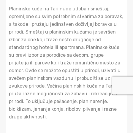
Planinske kuće na Tari nude udoban smeštaj,
opremljene su svim potrebnim stvarima za boravak,
a takođe i pružaju jedinstven doživljaj boravka u
prirodi. Smeštaj u planinskim kućama je savršen
izbor za one koji traže nešto drugačije od
standardnog hotela ili apartmana. Planinske kuće
su pravi izbor za porodice sa decom, grupe
prijatelja ili parove koji traže romantično mesto za
odmor. Ovde se možete opustiti u prirodi, uživati u
svežem planinskom vazduhu i probuditi se uz
zvukove prirode. Većina planinskih kuća na Tari
pruža razne mogućnosti za zabavu i rekreaciju u
prirodi. To uključuje pešačenje, planinarenje,
biciklizam, jahanje konja, ribolov, plivanje i razne
druge aktivnosti.