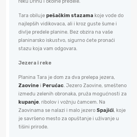
reku Drinu i okolne predele.
Tara obiluje
pešačkim stazama
koje vode do
najlepših vidikovaca, ali i kroz guste šume i
divlje predele planine. Bez obzira na vaše
planinarsko iskustvo, sigurno ćete pronaći
stazu koja vam odgovara.
Jezera i reke​
Planina Tara je dom za dva prelepa jezera,
Zaovine
i
Perućac
. Jezero Zaovine, smešteno
između zelenih obronaka, pruža mogućnosti za
kupanje
, ribolov i vožnju čamcem. Na
Zaovinama se nalazi i malo jezero
Spajići
, koje
je savršeno mesto za opuštanje i uživanje u
tišini prirode.