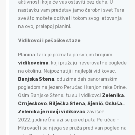
aktivnosti koje će vas ostaviti bez daha. U
nastavku vam predstavljamo čarobni svet Tare i
sve što možete doživeti tokom svog letovanja
na ovoj prelepoj planini.
Vidikovci i pešačke staze​
Planina Tara je poznata po svojim brojnim
vidikovcima
, koji pružaju neverovatne poglede
na okolinu. Najpoznatiji i najlepši vidikovac,
Banjska Stena
, oduzima dah panoramskim
pogledom na jezero Perućac i kanjon reke Drine.
Osim Banjske Stene, tu su i vidikovci
Zelenika
,
Crnjeskovo
,
Bilješka Stena
,
Sjenič
,
Osluša
…
Zelenika je noviji vidikovac
završen
2022.godine (nalazi se pored puta Perućac –
Mitrovac) i sa njega se pruža predivan pogled na