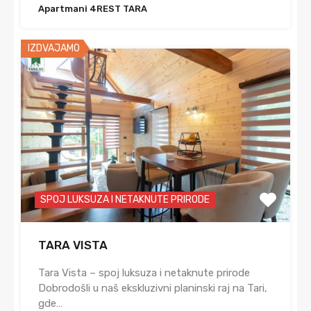
Apartmani 4REST TARA
IZDVAJAMO
SPOJ LUKSUZA I NETAKNUTE PRIRODE
TARA VISTA
Tara Vista – spoj luksuza i netaknute prirode
Dobrodošli u naš ekskluzivni planinski raj na Tari,
gde…