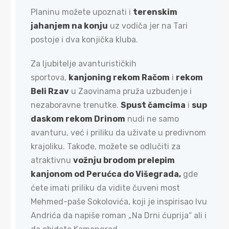
Planinu možete upoznati i
terenskim
jahanjem na konju
uz vodiča jer na Tari
postoje i dva konjička kluba.
Za ljubitelje avanturističkih
sportova,
kanjoning rekom Račom
i
rekom
Beli Rzav
u Zaovinama pruža uzbuđenje i
nezaboravne trenutke.
Spust čamcima
i
sup
daskom rekom Drinom
nudi ne samo
avanturu, već i priliku da uživate u predivnom
krajoliku. Takođe, možete se odlučiti za
atraktivnu
vožnju brodom prelepim
kanjonom od Perućca do Višegrada,
gde
ćete imati priliku da vidite čuveni most
Mehmed-paše Sokolovića, koji je inspirisao Ivu
Andrića da napiše roman „Na Drni ćuprija“ ali i