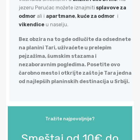
jezeru Perućac možete iznajmiti
splavove za
odmor
ali i
apartmane
,
kuće za odmor
i
vikendice
u naselju.
Bez obzira na to gde odlučite da odsednete
na planini Tari, uživaćete u prelepim
pejzažima, šumskim stazama i
nezaboravnim pogledima. Posetite ovo
čarobno mesto i otkrijte zašto je Tara jedna
od najlepših planinskih destinacija u Srbiji.
Tražite najpovoljnije?
Smeštaj od 10€ do