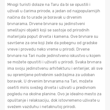
Mnogi turisti dolaze na Taru da bi se opustili i
uživali u čarima prirode, a jedan od najpopularnijih
načina da to urade je boravak u drvenim
brvnarama. Drvene brvnare su jedinstveni
smeštajni objekti koji se sastoje od prirodnih
materijala poput drveta i kamena. Ove brvnare su
savršene za one koji žele da pobegnu od gradske
vreve i provedu neko vreme u prirodi. Drvene
brvnare na Tari nude jedinstveno iskustvo u kojem
se možete opustiti i uživati u prirodi. Svaka brvnara
ima svoju jedinstvenu arhitekturu i enterijer, ali sve
su opremljene potrebnim sadržajima za udoban
boravak. U drvenim brvnarama na Tari, možete
osetiti miris svežeg drveta i uživati u predivnom
pogledu na okolne planine. Ovo je idealno mesto za
opuštanje i relaksaciju, dok istovremeno uživate u
svežem vazduhu i netaknutoj prirodi.