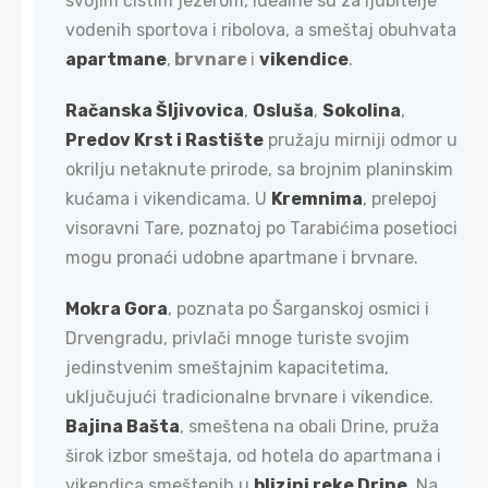
svojim čistim jezerom, idealne su za ljubitelje
vodenih sportova i ribolova, a smeštaj obuhvata
apartmane
,
brvnare
i
vikendice
.
Račanska Šljivovica
,
Osluša
,
Sokolina
,
Predov Krst i Rastište
pružaju mirniji odmor u
okrilju netaknute prirode, sa brojnim planinskim
kućama i vikendicama. U
Kremnima
, prelepoj
visoravni Tare, poznatoj po Tarabićima posetioci
mogu pronaći udobne apartmane i brvnare.
Mokra Gora
, poznata po Šarganskoj osmici i
Drvengradu, privlači mnoge turiste svojim
jedinstvenim smeštajnim kapacitetima,
uključujući tradicionalne brvnare i vikendice.
Bajina Bašta
, smeštena na obali Drine, pruža
širok izbor smeštaja, od hotela do apartmana i
vikendica smeštenih u
blizini reke Drine
. Na