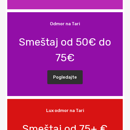
Odmor na Tari
Smeštaj od 50€ do
75€
Pogledajte
Lux odmor na Tari
Smeštaj od 75+ €