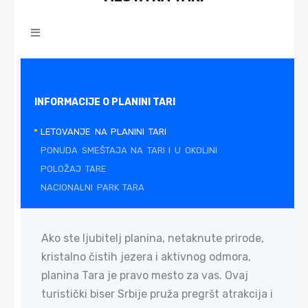
INFORMACIJE O PLANINI TARI
LETOVANJE NA PLANINI TARI
PONUDA SMEŠTAJA NA TARI I U OKOLINI
POLOŽAJ TARE
NACIONALNI PARK TARA
Ako ste ljubitelj planina, netaknute prirode,
kristalno čistih jezera i aktivnog odmora,
planina Tara je pravo mesto za vas. Ovaj
turistički biser Srbije pruža pregršt atrakcija i