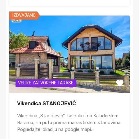
IZDVAJAMO
VELIKE ZATVORENE TARASE
Vikendica STANOJEVIĆ
Vikendica „Stanojević“ se nalazi na Kaluđerskim
Barama, na putu prema manastirskim stanovima.
Pogledajte lokaciju na google mapi.…