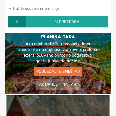
Tražite dodatne informacije
PRETRAGA
PLANINA TARA
Ako odaberete Taru za vaš odmor
računajte na najlepše vidikovce, prelepa
jezera, očuvano prirodno bogatstvo i
gostoljubive domaćine.
POGLEDAJTE SMEŠTAJ
AKTIVNOSTI NA TARI