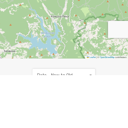
Leaflet
|
©
OpenStreetMap
contributors
Date - New to Old
NEKRETNINE NA PRODAJU NA TARI, PORED REKE
DRINE, U BAJINOJ BAŠTI I U PERUĆCU POGLEDAJTE
NA
www.TARA-DRINA.info