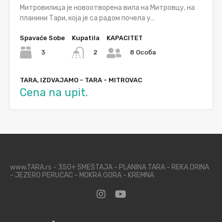
Митровилица је новоотворена вила на Митровцу, на
планини Тари, која је са радом почела у…
Spavaće Sobe
Kupatila
KAPACITET
3
2
8 Особа
TARA, IZDVAJAMO - TARA - MITROVAC
Cena na upit.
www.TARA.rs - 350+ SMEŠTAJA - PLANINA TARA - REKA DRINA
- JEZERO PERUĆAC - MOKRA GORA - KREMNA