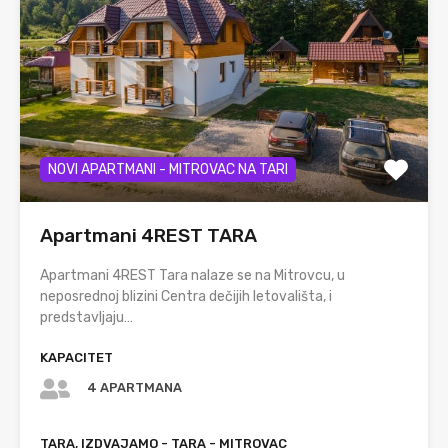
NOVI APARTMANI - MITROVAC NA TARI
Apartmani 4REST TARA
Apartmani 4REST Tara nalaze se na Mitrovcu, u
neposrednoj blizini Centra dečijih letovališta, i
predstavljaju…
KAPACITET
4 APARTMANA
TARA, IZDVAJAMO - TARA - MITROVAC