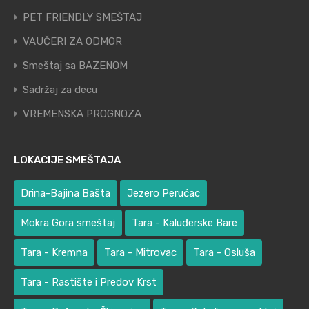
PET FRIENDLY SMEŠTAJ
VAUČERI ZA ODMOR
Smeštaj sa BAZENOM
Sadržaj za decu
VREMENSKA PROGNOZA
LOKACIJE SMEŠTAJA
Drina-Bajina Bašta
Jezero Perućac
Mokra Gora smeštaj
Tara - Kaluđerske Bare
Tara - Kremna
Tara - Mitrovac
Tara - Osluša
Tara - Rastište i Predov Krst