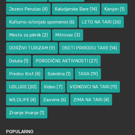
Jezero Perućac
(4)
Kaludjerske Bare
(14)
Kanjon
(1)
Kulturno-istorijski spomenici
(6)
LETO NA TARI
(26)
Mesto za piknik
(2)
Mitrovac
(3)
ODRŽIVI TURIZAM
(9)
OSETI PRIRODU TARE
(14)
Osluša
(1)
PORODIČNE AKTIVNOSTI
(27)
Predov Krst
(4)
Sokolina
(1)
TARA
(19)
USLUGE
(20)
Video
(7)
VIDIKOVCI NA TARI
(11)
WILDLIFE
(4)
Zaovine
(6)
ZIMA NA TARI
(4)
Znanje Imanje
(1)
POPULARNO