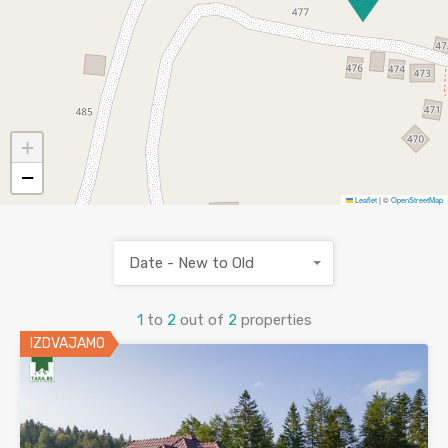
+
−
Leaflet
|
©
OpenStreetMap
Date - New to Old
1
to
2
out of
2
properties
IZDVAJAMO