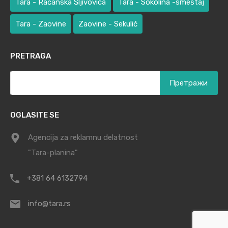
Tara - Račanska Šljivovica
Tara - Sokolina -smeštaj
Tara - Zaovine
Zaovine - Sekulić
PRETRAGA
Претрага
за:
OGLASITE SE
Agencija za reklamnu delatnost
"Tara-planina"
+381 64 6132794
info@tara.rs