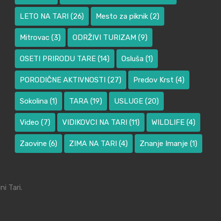
LETO NA TARI
(26)
Mesto za piknik
(2)
Mitrovac
(3)
ODRŽIVI TURIZAM
(9)
OSETI PRIRODU TARE
(14)
Osluša
(1)
PORODIČNE AKTIVNOSTI
(27)
Predov Krst
(4)
Sokolina
(1)
TARA
(19)
USLUGE
(20)
Video
(7)
VIDIKOVCI NA TARI
(11)
WILDLIFE
(4)
Zaovine
(6)
ZIMA NA TARI
(4)
Znanje Imanje
(1)
i Tari.