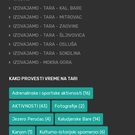
IZDVAJAMO - TARA - KAL. BARE
IZDVAJAMO - TARA - MITROVAC
IZDVAJAMO - TARA - ZAOVINE
IZDVAJAMO - TARA - ŠLJIVOVICA
IZDVAJAMO - TARA - OSLUŠA
IZDVAJAMO - TARA - SOKOLINA
IZDVAJAMO - MOKRA GORA
KAKO PROVESTI VREME NA TARI
Adrenalinske i sportske aktivnosti
(16)
AKTIVNOSTI
(43)
Fotografije
(2)
Jezero Perućac
(4)
Kaludjerske Bare
(14)
Kanjon
(1)
Kulturno-istorijski spomenici
(6)