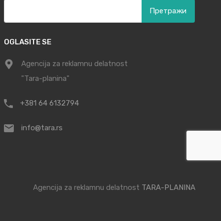
Претрага
за:
OGLASITE SE
Agencija za reklamnu delatnost
"Tara-planina"
+381 64 6132794
info@tara.rs
Agencija za reklamnu delatnost
TARA-PLANINA