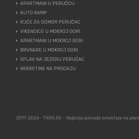
APARTMANI U PERUĆCU
AUTO KAMP
KUĆE ZA ODMOR PERUĆAC
VIKENDICE U MOKROJ GORI
APARTMANI U MOKROJ GORI
BRVNARE U MOKROJ GORI
SPLAV NA JEZERU PERUĆAC
NEKRETINE NA PRODAJU
2017-2026- TARA.RS - Najbolja ponuda smeštaja na planin