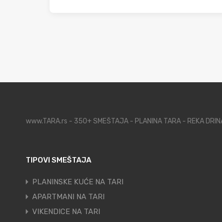
www.TARA.rs - 350+ SMEŠTAJA - PLANINA TARA - REKA DRI
TIPOVI SMEŠTAJA
PLANINSKE KUĆE NA TARI
APARTMANI NA TARI
VIKENDICE NA TARI