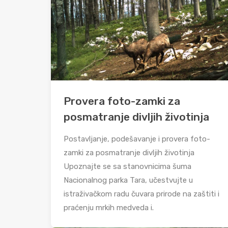
Provera foto-zamki za
posmatranje divljih životinja
Postavljanje, podešavanje i provera foto-
zamki za posmatranje divljih životinja
Upoznajte se sa stanovnicima šuma
Nacionalnog parka Tara, učestvujte u
istraživačkom radu čuvara prirode na zaštiti i
praćenju mrkih medveda i.