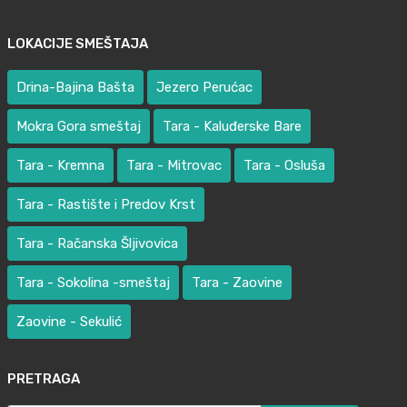
LOKACIJE SMEŠTAJA
Drina-Bajina Bašta
Jezero Perućac
Mokra Gora smeštaj
Tara - Kaluđerske Bare
Tara - Kremna
Tara - Mitrovac
Tara - Osluša
Tara - Rastište i Predov Krst
Tara - Račanska Šljivovica
Tara - Sokolina -smeštaj
Tara - Zaovine
Zaovine - Sekulić
PRETRAGA