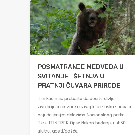
POSMATRANJE MEDVEDA U
SVITANJE I ŠETNJA U
PRATNJI ČUVARA PRIRODE
Tihi kao miš, probajte da uočite divlje
životinje u cik zore i uživajte u izlasku sunca u
najudaljenijim delovima Nacionalnog parka
Tara. ITINERER Opis: Nakon buđenja u 4:30
ujutru, gosti/gošće.