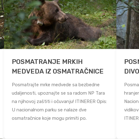
POSMATRANJE MRKIH
POS
MEDVEDA IZ OSMATRAČNICE
DIV
Posmatrajte mrke medvede sa bezbedne
Posmat
udaljenosti, upoznajte se sa radom NP Tara
hranjen
na njihovoj zaštiti i očuvanju! ITINERER Opis:
Nacion
U nacionalnom parku se nalaze dve
vidikov
osmatračnice koje mogu primiti po.
ITINERE