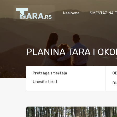
Naslovna
SMEŠTAJ NA T
PLANINA TARA I OKO
Pretraga smeštaja
OD
Bi