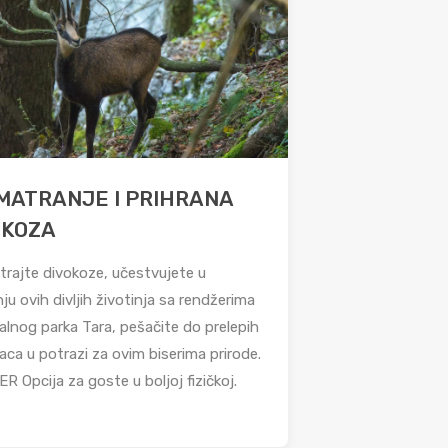
MATRANJE I PRIHRANA
OKOZA
rajte divokoze, učestvujete u
ju ovih divljih životinja sa rendžerima
alnog parka Tara, pešačite do prelepih
aca u potrazi za ovim biserima prirode.
R Opcija za goste u boljoj fizičkoj.