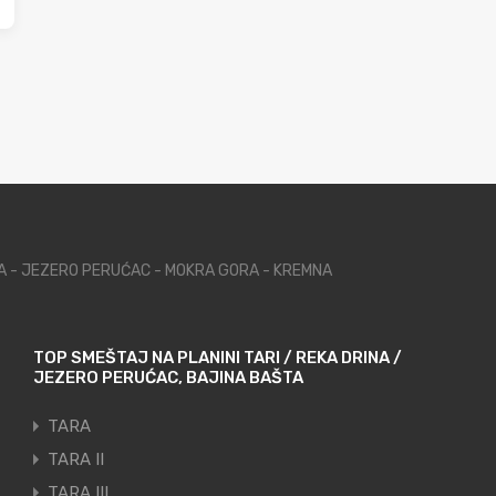
NA - JEZERO PERUĆAC - MOKRA GORA - KREMNA
TOP SMEŠTAJ NA PLANINI TARI / REKA DRINA /
JEZERO PERUĆAC, BAJINA BAŠTA
TARA
TARA II
TARA III