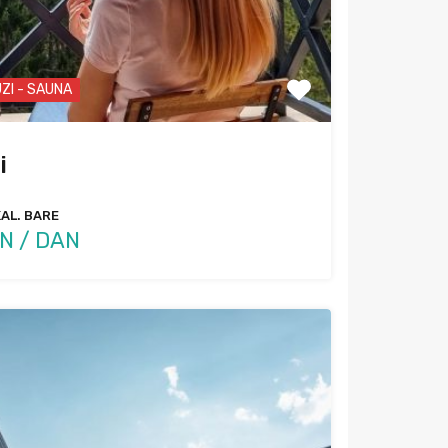
ZI - SAUNA
i
KAL. BARE
N / DAN