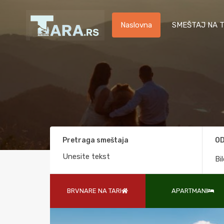
Naslovna
SMEŠTAJ NA T
Pretraga smeštaja
OD
Bi
BRVNARE NA TARI
APARTMANI