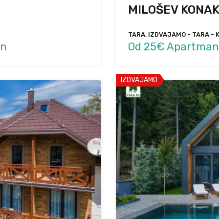
MILOŠEV KONA
TARA, IZDVAJAMO - TARA - 
an
Od 25€ Apartman
IZDVAJAMO