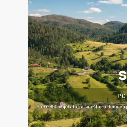
S
PO
Preko 350 objekata za smeštaj i odmor na pl