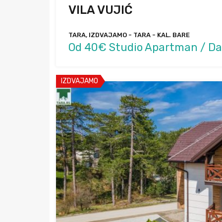
VILA VUJIĆ
TARA, IZDVAJAMO - TARA - KAL. BARE
Od 40€ Studio Apartman / D
IZDVAJAMO