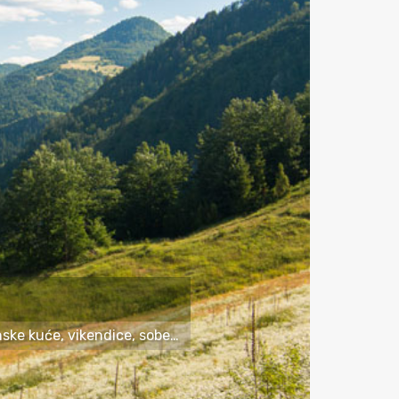
inske kuće, vikendice, sobe…