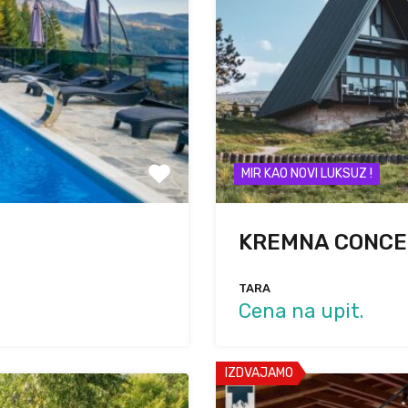
MIR KAO NOVI LUKSUZ !
KREMNA CONCE
TARA
Cena na upit.
IZDVAJAMO