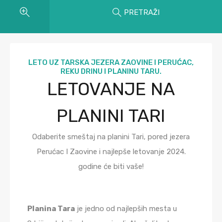
PRETRAŽI
LETO UZ TARSKA JEZERA ZAOVINE I PERUĆAC,
REKU DRINU I PLANINU TARU.
LETOVANJE NA
PLANINI TARI
Odaberite smeštaj na planini Tari, pored jezera
Perućac I Zaovine i najlepše letovanje 2024.
godine će biti vaše!
Planina Tara
je jedno od najlepših mesta u