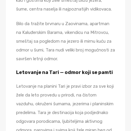
kao i gostima koji žele smeštaj blizu jezera,
šume, centra naselja ili najpoznatijih vidikovaca.
Bilo da tražite brvnaru u Zaovinama, apartman
na Kaluđerskim Barama, vikendicu na Mitrovcu,
smeštaj sa pogledom na jezero ili mirnu kuću za
odmor u šumi, Tara nudi veliki broj mogućnosti za
savršen letnji odmor.
Letovanje na Tari — odmor koji se pamti
Letovanje na planini Tari je pravi izbor za sve koji
žele da leto provedu u prirodi, na čistom
vazduhu, okruženi šumama, jezerima i planinskim
predelima. Tara je destinacija koja podjednako
odgovara porodicama, ljubiteljima aktivnog
odmora, parovima i svima koji žele miran beg od