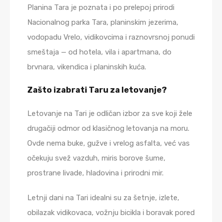
Planina Tara je poznata i po prelepoj prirodi
Nacionalnog parka Tara, planinskim jezerima,
vodopadu Vrelo, vidikovcima i raznovrsnoj ponudi
smeštaja — od hotela, vila i apartmana, do
brvnara, vikendica i planinskih kuća.
Zašto izabrati Taru za letovanje?
Letovanje na Tari je odličan izbor za sve koji žele
drugačiji odmor od klasičnog letovanja na moru.
Ovde nema buke, gužve i vrelog asfalta, već vas
očekuju svež vazduh, miris borove šume,
prostrane livade, hladovina i prirodni mir.
Letnji dani na Tari idealni su za šetnje, izlete,
obilazak vidikovaca, vožnju bicikla i boravak pored