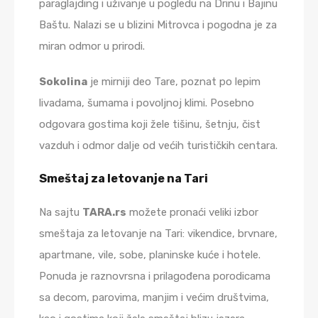
paraglajding i uživanje u pogledu na Drinu i Bajinu
Baštu. Nalazi se u blizini Mitrovca i pogodna je za
miran odmor u prirodi.
Sokolina
je mirniji deo Tare, poznat po lepim
livadama, šumama i povoljnoj klimi. Posebno
odgovara gostima koji žele tišinu, šetnju, čist
vazduh i odmor dalje od većih turističkih centara.
Smeštaj za letovanje na Tari
Na sajtu
TARA.rs
možete pronaći veliki izbor
smeštaja za letovanje na Tari: vikendice, brvnare,
apartmane, vile, sobe, planinske kuće i hotele.
Ponuda je raznovrsna i prilagođena porodicama
sa decom, parovima, manjim i većim društvima,