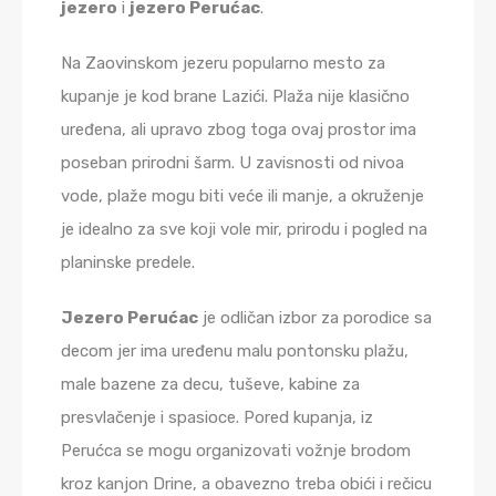
jezero
i
jezero Perućac
.
Na Zaovinskom jezeru popularno mesto za
kupanje je kod brane Lazići. Plaža nije klasično
uređena, ali upravo zbog toga ovaj prostor ima
poseban prirodni šarm. U zavisnosti od nivoa
vode, plaže mogu biti veće ili manje, a okruženje
je idealno za sve koji vole mir, prirodu i pogled na
planinske predele.
Jezero Perućac
je odličan izbor za porodice sa
decom jer ima uređenu malu pontonsku plažu,
male bazene za decu, tuševe, kabine za
presvlačenje i spasioce. Pored kupanja, iz
Perućca se mogu organizovati vožnje brodom
kroz kanjon Drine, a obavezno treba obići i rečicu