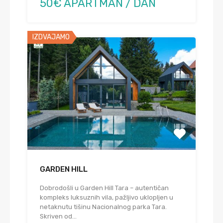
50€ APARTMAN / DAN
IZDVAJAMO
GARDEN HILL
Dobrodošli u Garden Hill Tara – autentičan
kompleks luksuznih vila, pažljivo uklopljen u
netaknutu tišinu Nacionalnog parka Tara.
Skriven od…