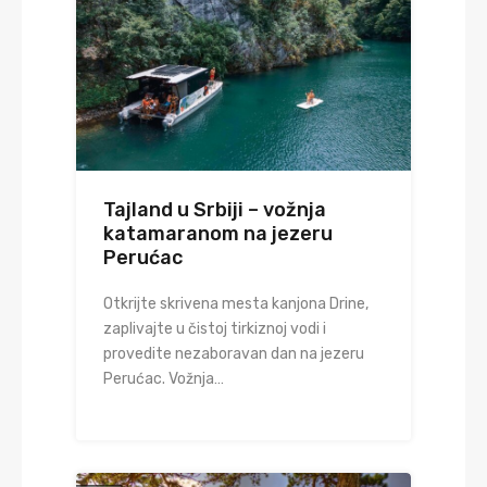
Tajland u Srbiji – vožnja
katamaranom na jezeru
Perućac
Otkrijte skrivena mesta kanjona Drine,
zaplivajte u čistoj tirkiznoj vodi i
provedite nezaboravan dan na jezeru
Perućac. Vožnja…