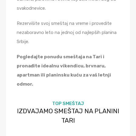
svakodnevice.
Rezervišite svoj smeštaj na vreme i provedite
nezaboravno leto na jednoj od najlepših planina
Srbije.
Pogledajte ponudu smeštaja na Tari i
pronađite idealnu vikendicu, brvnaru,
apartman ili planinsku kuću za vaš letnji
odmor.
TOP SMEŠTAJ
IZDVAJAMO SMEŠTAJ NA PLANINI
TARI