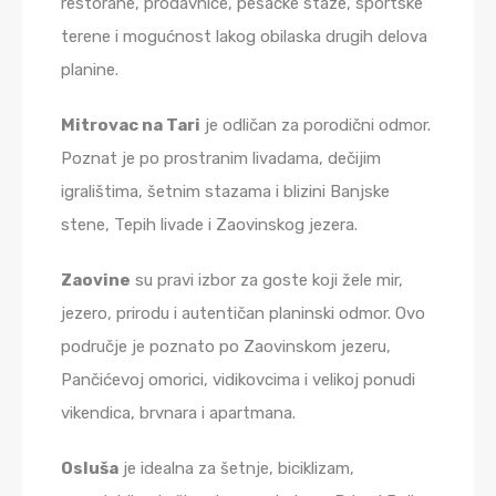
restorane, prodavnice, pešačke staze, sportske
terene i mogućnost lakog obilaska drugih delova
planine.
Mitrovac na Tari
je odličan za porodični odmor.
Poznat je po prostranim livadama, dečijim
igralištima, šetnim stazama i blizini Banjske
stene, Tepih livade i Zaovinskog jezera.
Zaovine
su pravi izbor za goste koji žele mir,
jezero, prirodu i autentičan planinski odmor. Ovo
područje je poznato po Zaovinskom jezeru,
Pančićevoj omorici, vidikovcima i velikoj ponudi
vikendica, brvnara i apartmana.
Osluša
je idealna za šetnje, biciklizam,