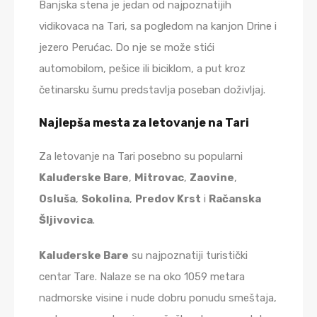
Banjska stena je jedan od najpoznatijih
vidikovaca na Tari, sa pogledom na kanjon Drine i
jezero Perućac. Do nje se može stići
automobilom, pešice ili biciklom, a put kroz
četinarsku šumu predstavlja poseban doživljaj.
Najlepša mesta za letovanje na Tari
Za letovanje na Tari posebno su popularni
Kaluđerske Bare
,
Mitrovac
,
Zaovine
,
Osluša
,
Sokolina
,
Predov Krst
i
Račanska
Šljivovica
.
Kaluđerske Bare
su najpoznatiji turistički
centar Tare. Nalaze se na oko 1059 metara
nadmorske visine i nude dobru ponudu smeštaja,