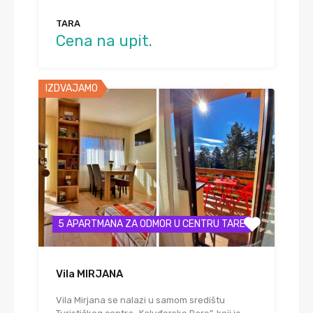
TARA
Cena na upit.
IZDVAJAMO
5 APARTMANA ZA ODMOR U CENTRU TARE
Vila MIRJANA
Vila Mirjana se nalazi u samom središtu