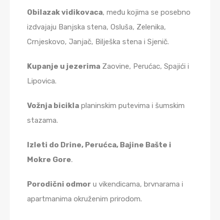
Obilazak vidikovaca
, među kojima se posebno
izdvajaju Banjska stena, Osluša, Zelenika,
Crnjeskovo, Janjač, Bilješka stena i Sjenič.
Kupanje u jezerima
Zaovine, Perućac, Spajići i
Lipovica.
Vožnja bicikla
planinskim putevima i šumskim
stazama.
Izleti do Drine, Perućca, Bajine Bašte i
Mokre Gore
.
Porodični odmor
u vikendicama, brvnarama i
apartmanima okruženim prirodom.