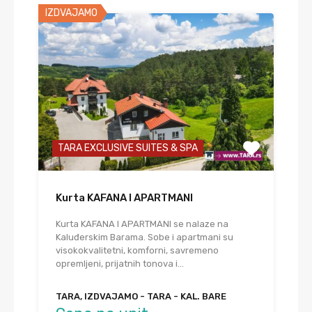
IZDVAJAMO
TARA EXCLUSIVE SUITES & SPA
Kurta KAFANA I APARTMANI
Kurta KAFANA I APARTMANI se nalaze na
Kaluđerskim Barama. Sobe i apartmani su
visokokvalitetni, komforni, savremeno
opremljeni, prijatnih tonova i…
TARA, IZDVAJAMO - TARA - KAL. BARE