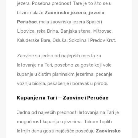
jezera. Posebna prednost Tare je to što se u
blizini nalaze
Zaovinsko jezero
,
jezero
Perućac
, mala zaovinska jezera Spajići i
Lipovica, reka Drina, Banjska stena, Mitrovac,
Kaluđerske Bare, Osluša, Sokolina i Predov Krst.
Zaovine su jedno od najlepših mesta za
letovanje na Tari, posebno za goste koji vole
kupanje u čistim planinskim jezerima, pecanje,
vožnju bicikla, pešačenje i boravak u prirodi.
Kupanje na Tari — Zaovine i Perućac
Jedna od najvećih prednosti letovanja na Tari je
mogućnost kupanja u jezerima. Tokom toplih
letnjih dana gosti najčešće posećuju
Zaovinsko