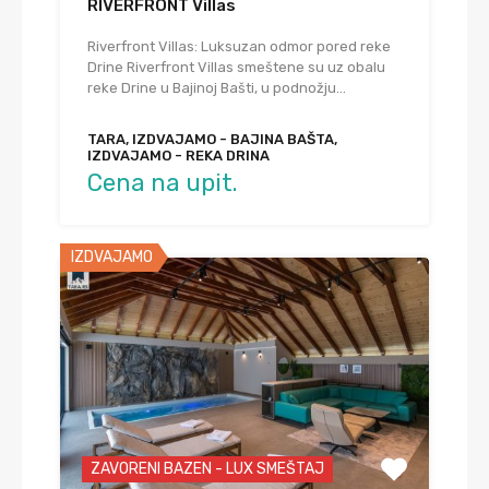
RIVERFRONT Villas
Riverfront Villas: Luksuzan odmor pored reke
Drine Riverfront Villas smeštene su uz obalu
reke Drine u Bajinoj Bašti, u podnožju…
TARA, IZDVAJAMO - BAJINA BAŠTA,
IZDVAJAMO - REKA DRINA
Cena na upit.
IZDVAJAMO
ZAVORENI BAZEN - LUX SMEŠTAJ