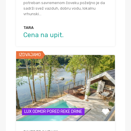
potreban savremenom čoveku poželjno je da
sadrži svež vazduh, dobru vodu, lokalnu
vrhunski…
TARA
Cena na upit.
IZDVAJAMO
LUX ODMOR PORED REKE DRINE