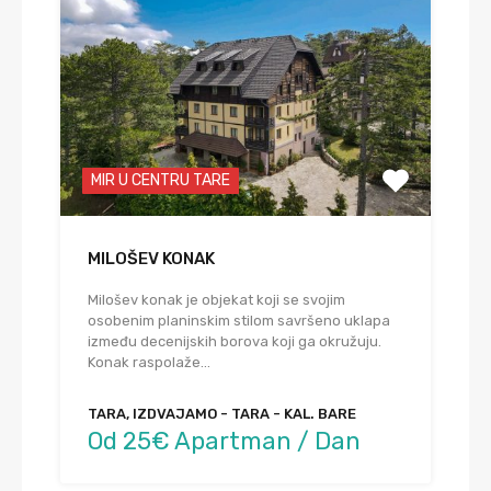
MIR U CENTRU TARE
MILOŠEV KONAK
Milošev konak je objekat koji se svojim
osobenim planinskim stilom savršeno uklapa
između decenijskih borova koji ga okružuju.
Konak raspolaže…
TARA, IZDVAJAMO - TARA - KAL. BARE
Od 25€ Apartman / Dan