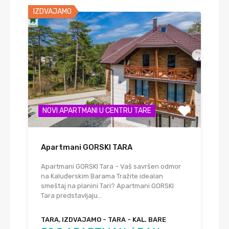
IZDVAJAMO
NOVI APARTMANI U CENTRU TARE
Apartmani GORSKI TARA
Apartmani GORSKI Tara – Vaš savršen odmor
na Kaluđerskim Barama Tražite idealan
smeštaj na planini Tari? Apartmani GORSKI
Tara predstavljaju…
TARA, IZDVAJAMO - TARA - KAL. BARE