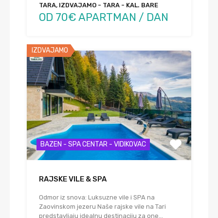
TARA, IZDVAJAMO - TARA - KAL. BARE
OD 70€ APARTMAN / DAN
IZDVAJAMO
BAZEN - SPA CENTAR - VIDIKOVAC
RAJSKE VILE & SPA
Odmor iz snova: Luksuzne vile i SPA na
Zaovinskom jezeru Naše rajske vile na Tari
predstavljaju idealnu destinaciju za one…