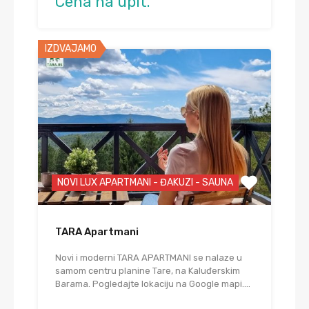
Cena na upit.
IZDVAJAMO
NOVI LUX APARTMANI - ĐAKUZI - SAUNA
TARA Apartmani
Novi i moderni TARA APARTMANI se nalaze u
samom centru planine Tare, na Kaluđerskim
Barama. Pogledajte lokaciju na Google mapi.…