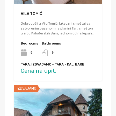
VILA TOMIĆ
Dobrodošli u Vilu Tomić, luksuzni smeštaj sa
zatvorenim bazenom na planini Tari, smešten
u srcu Kaluđerskih Bara, jednom od najlepših…
Bedrooms
Bathrooms
5
3
TARA, IZDVAJAMO - TARA - KAL. BARE
Cena na upit.
IZDVAJAMO