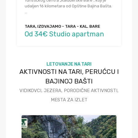
Turističkog centra „Kaluđerske Bare”, koji je
udaljen 16 kilometara od Opštine Bajina Bašta.
…
TARA, IZDVAJAMO - TARA - KAL. BARE
Od 34€ Studio apartman
LETOVANJE NA TARI
AKTIVNOSTI NA TARI, PERUĆCU I
BAJINOJ BAŠTI
VIDIKOVCI, JEZERA, PORODIČNE AKTIVNOSTI,
MESTA ZA IZLET