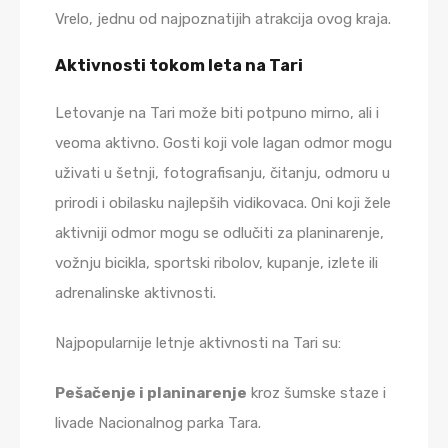
Vrelo, jednu od najpoznatijih atrakcija ovog kraja.
Aktivnosti tokom leta na Tari
Letovanje na Tari može biti potpuno mirno, ali i
veoma aktivno. Gosti koji vole lagan odmor mogu
uživati u šetnji, fotografisanju, čitanju, odmoru u
prirodi i obilasku najlepših vidikovaca. Oni koji žele
aktivniji odmor mogu se odlučiti za planinarenje,
vožnju bicikla, sportski ribolov, kupanje, izlete ili
adrenalinske aktivnosti.
Najpopularnije letnje aktivnosti na Tari su:
Pešačenje i planinarenje
kroz šumske staze i
livade Nacionalnog parka Tara.