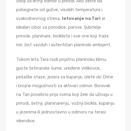
Srbiji za letnji odmor u prirodi. Ako želite da
pobegnete od gužve, visokih temperatura i
svakodnevnog stresa,
letovanje na Tari
je
idealan izbor za porodice, parove, ljubitelje
prirode, planinare, bicikliste i sve one koji traže
mir, čist vazduh i autentičan planinski ambijent.
Tokom leta Tara nudi prijatnu planinsku klimu,
guste četinarske šume, uređene vidikovce,
pešačke staze, jezera za kupanje, izlete do Drine
i brojne mogućnosti za aktivan odmor. Boravak
na Tari posebno prija svima koji žele da uživaju u
prirodi, šetnji, planinarenju, vožnji bicikla, kupanju
u jezerima ili jednostavno u odmoru na terasi
vikendice.