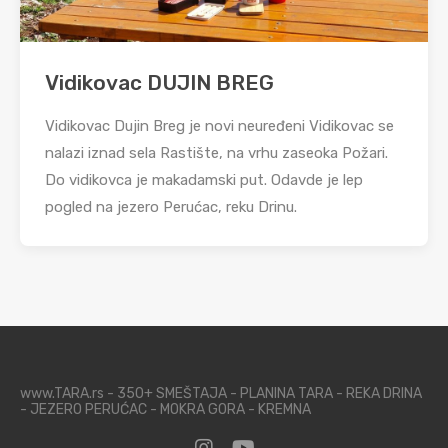
Vidikovac DUJIN BREG
Vidikovac Dujin Breg je novi neuređeni Vidikovac se
nalazi iznad sela Rastište, na vrhu zaseoka Požari.
Do vidikovca je makadamski put. Odavde je lep
pogled na jezero Perućac, reku Drinu.
www.TARA.rs - 350+ SMEŠTAJA - PLANINA TARA - REKA DRINA
- JEZERO PERUĆAC - MOKRA GORA - KREMNA