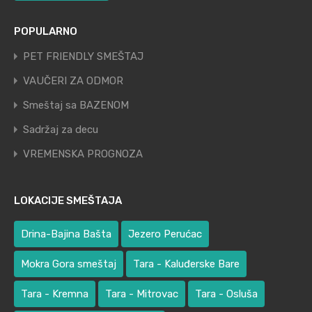
POPULARNO
PET FRIENDLY SMEŠTAJ
VAUČERI ZA ODMOR
Smeštaj sa BAZENOM
Sadržaj za decu
VREMENSKA PROGNOZA
LOKACIJE SMEŠTAJA
Drina-Bajina Bašta
Jezero Perućac
Mokra Gora smeštaj
Tara - Kaluđerske Bare
Tara - Kremna
Tara - Mitrovac
Tara - Osluša