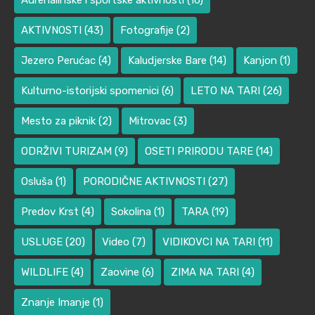
Adrenalinske i sportske aktivnosti
(16)
AKTIVNOSTI
(43)
Fotografije
(2)
Jezero Perućac
(4)
Kaludjerske Bare
(14)
Kanjon
(1)
Kulturno-istorijski spomenici
(6)
LETO NA TARI
(26)
Mesto za piknik
(2)
Mitrovac
(3)
ODRŽIVI TURIZAM
(9)
OSETI PRIRODU TARE
(14)
Osluša
(1)
PORODIČNE AKTIVNOSTI
(27)
Predov Krst
(4)
Sokolina
(1)
TARA
(19)
USLUGE
(20)
Video
(7)
VIDIKOVCI NA TARI
(11)
WILDLIFE
(4)
Zaovine
(6)
ZIMA NA TARI
(4)
Znanje Imanje
(1)