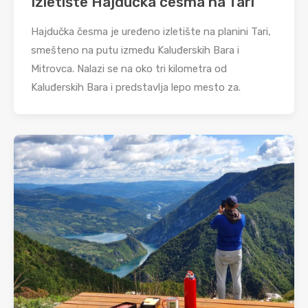
Izletište Hajdučka česma na Tari
Hajdučka česma je uređeno izletište na planini Tari,
smešteno na putu između Kaluđerskih Bara i
Mitrovca. Nalazi se na oko tri kilometra od
Kaluđerskih Bara i predstavlja lepo mesto za.