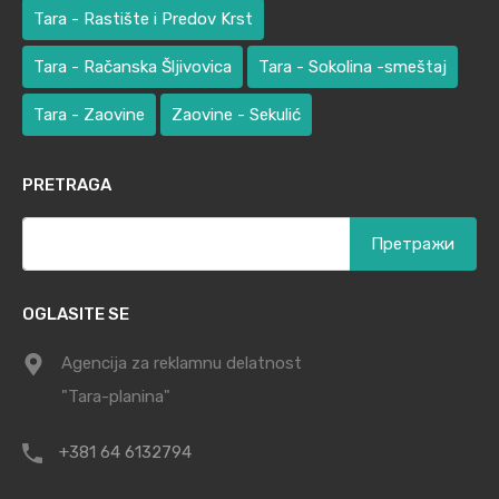
Tara - Rastište i Predov Krst
Tara - Račanska Šljivovica
Tara - Sokolina -smeštaj
Tara - Zaovine
Zaovine - Sekulić
PRETRAGA
Претрага
за:
OGLASITE SE
Agencija za reklamnu delatnost
"Tara-planina"
+381 64 6132794