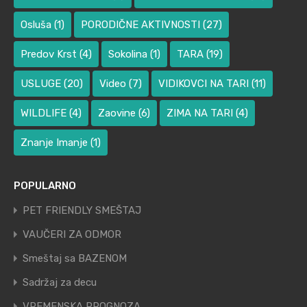
Osluša
(1)
PORODIČNE AKTIVNOSTI
(27)
Predov Krst
(4)
Sokolina
(1)
TARA
(19)
USLUGE
(20)
Video
(7)
VIDIKOVCI NA TARI
(11)
WILDLIFE
(4)
Zaovine
(6)
ZIMA NA TARI
(4)
Znanje Imanje
(1)
POPULARNO
PET FRIENDLY SMEŠTAJ
VAUČERI ZA ODMOR
Smeštaj sa BAZENOM
Sadržaj za decu
VREMENSKA PROGNOZA