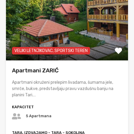
VELIKI LETNJIKOVAC, SPORTSKI TEREN
Apartmani ZARIĆ
Apartmani okruženi prelepim livadama, šumama jele,
smrče, bukve, predstavljaju pravu vazdušnu banju na
planini Tari.…
KAPACITET
5 Apartmana
TARA, IZDVAJAMO - TARA - SOKOLINA