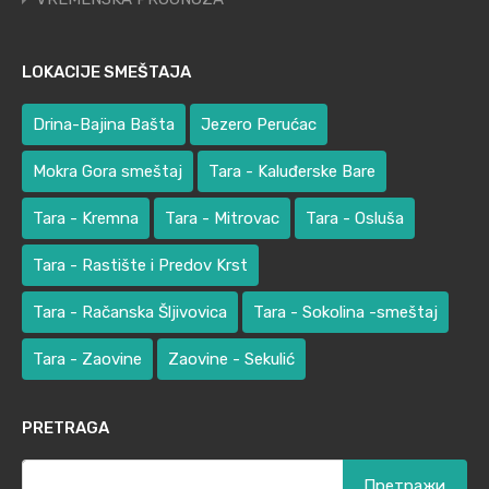
LOKACIJE SMEŠTAJA
Drina-Bajina Bašta
Jezero Perućac
Mokra Gora smeštaj
Tara - Kaluđerske Bare
Tara - Kremna
Tara - Mitrovac
Tara - Osluša
Tara - Rastište i Predov Krst
Tara - Račanska Šljivovica
Tara - Sokolina -smeštaj
Tara - Zaovine
Zaovine - Sekulić
PRETRAGA
Претрага
за: