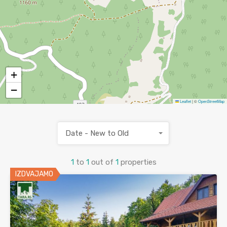
+
−
Leaflet
|
©
OpenStreetMap
Date - New to Old
1
to
1
out of
1
properties
IZDVAJAMO