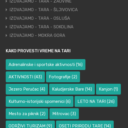
IZDVAJAMO - TARA - ZAOVINE
IZDVAJAMO - TARA - ŠLJIVOVICA
IZDVAJAMO - TARA - OSLUŠA
IZDVAJAMO - TARA - SOKOLINA
IZDVAJAMO - MOKRA GORA
KAKO PROVESTI VREME NA TARI
Adrenalinske i sportske aktivnosti
(16)
AKTIVNOSTI
(43)
Fotografije
(2)
Jezero Perućac
(4)
Kaludjerske Bare
(14)
Kanjon
(1)
Kulturno-istorijski spomenici
(6)
LETO NA TARI
(26)
Mesto za piknik
(2)
Mitrovac
(3)
ODRŽIVI TURIZAM
(9)
OSETI PRIRODU TARE
(14)