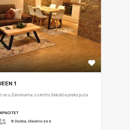
UEEN 1
i se u Zaovinama, u centru Sekulića preko puta
APACITET
8 Osoba, Idealno za 6