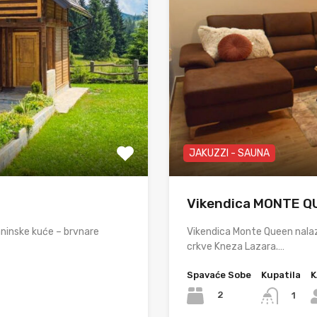
JAKUZZI - SAUNA
Vikendica MONTE Q
ninske kuće – brvnare
Vikendica Monte Queen nalaz
crkve Kneza Lazara.…
Spavaće Sobe
Kupatila
K
2
1