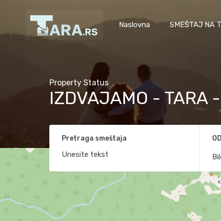
Naslovna
SMEŠTAJ NA T
Property Status
IZDVAJAMO - TARA 
Pretraga smeštaja
OD
Bi