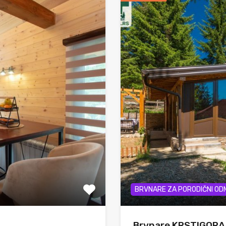
BRVNARE ZA PORODIČNI OD
Brvnare KRSTIGORA