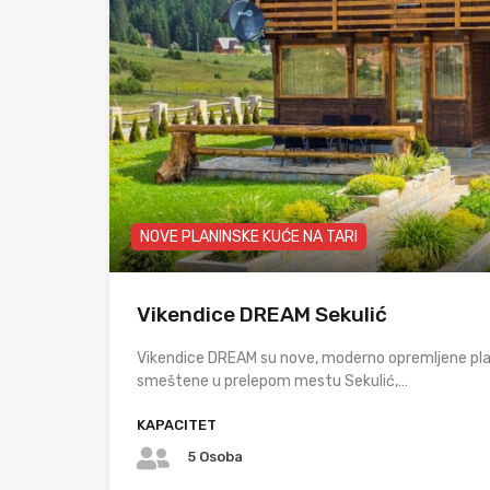
NOVE PLANINSKE KUĆE NA TARI
Vikendice DREAM Sekulić
Vikendice DREAM su nove, moderno opremljene pla
smeštene u prelepom mestu Sekulić,…
KAPACITET
5 Osoba