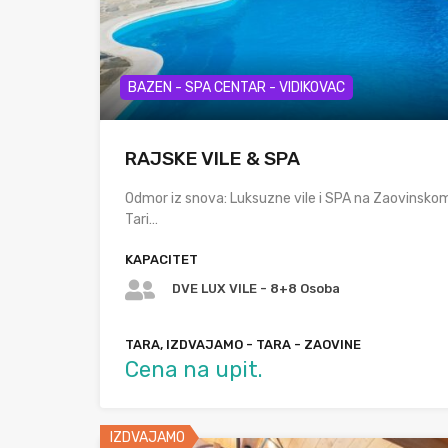
BAZEN - SPA CENTAR - VIDIKOVAC
RAJSKE VILE & SPA
Odmor iz snova: Luksuzne vile i SPA na Zaovinskom 
Tari…
KAPACITET
DVE LUX VILE - 8+8 Osoba
TARA, IZDVAJAMO - TARA - ZAOVINE
Cena na upit.
IZDVAJAMO