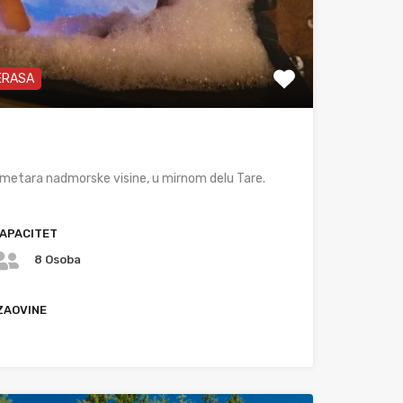
TERASA
 metara nadmorske visine, u mirnom delu Tare.
APACITET
8 Osoba
 ZAOVINE