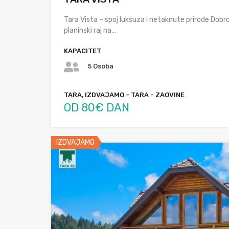
Tara Vista – spoj luksuza i netaknute prirode Dobro
planinski raj na…
KAPACITET
5 Osoba
TARA, IZDVAJAMO - TARA - ZAOVINE
OD 80€ DAN
IZDVAJAMO