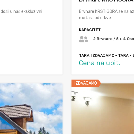
došli u naš ekskluzivni
Brvnare KRSTIGORA se nalaze
metara od crkve…
KAPACITET
2 Brvnare / 5 + 4 Os
TARA, IZDVAJAMO - TARA -
Cena na upit.
IZDVAJAMO