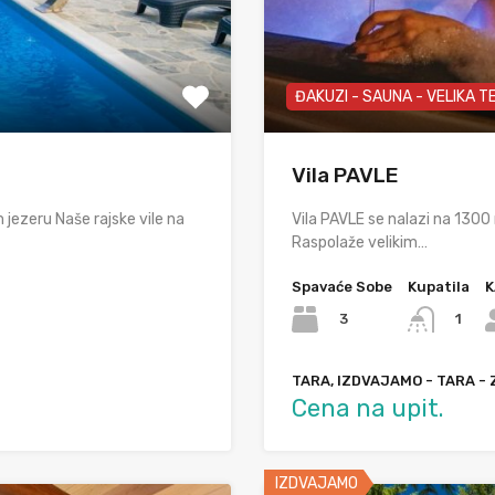
ĐAKUZI - SAUNA - VELIKA 
Vila PAVLE
jezeru Naše rajske vile na
Vila PAVLE se nalazi na 1300
Raspolaže velikim…
Spavaće Sobe
Kupatila
K
3
1
TARA, IZDVAJAMO - TARA -
Cena na upit.
IZDVAJAMO