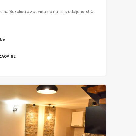
 na Sekuliću u Zaovinama na Tari, udaljene 300
obe
 ZAOVINE