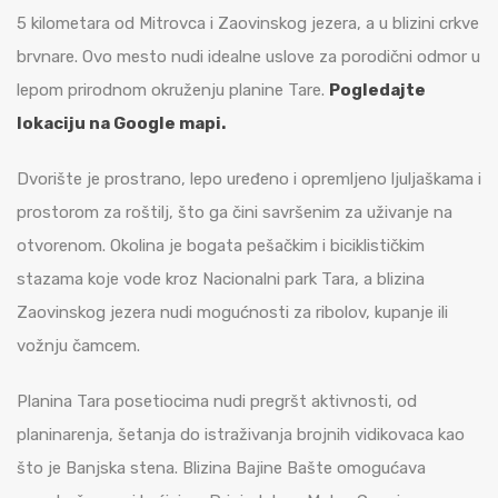
5 kilometara od Mitrovca i Zaovinskog jezera, a u blizini crkve
brvnare. Ovo mesto nudi idealne uslove za porodični odmor u
lepom prirodnom okruženju planine Tare.
Pogledajte
lokaciju na Google mapi.
Dvorište je prostrano, lepo uređeno i opremljeno ljuljaškama i
prostorom za roštilj, što ga čini savršenim za uživanje na
otvorenom. Okolina je bogata pešačkim i biciklističkim
stazama koje vode kroz Nacionalni park Tara, a blizina
Zaovinskog jezera nudi mogućnosti za ribolov, kupanje ili
vožnju čamcem.
Planina Tara posetiocima nudi pregršt aktivnosti, od
planinarenja, šetanja do istraživanja brojnih vidikovaca kao
što je Banjska stena. Blizina Bajine Bašte omogućava