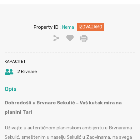
Property ID :
Nema
IZDVAJAMO
KAPACITET
2 Brvnare
Opis
Dobrodošli u Brvnare Sekulić – Vaš kutak mira na
planini Tari
Uživajte u autentičnom planinskom ambijentu u Brvnarama
Sekulić, smeštenim u naselju Sekulić u Zaovinama, na svega