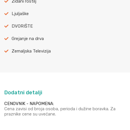
Zidani roštilj
Ljuljaške
DVORIŠTE
Grejanje na drva
Zemaljska Televizija
Dodatni detalji
CENOVNIK - NAPOMENA:
Cena zavisi od broja osoba, perioda i dužine boravka. Za
praznike cene su uvećane.