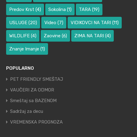
Predov Krst
(4)
Sokolina
(1)
TARA
(19)
USLUGE
(20)
Video
(7)
VIDIKOVCI NA TARI
(11)
WILDLIFE
(4)
Zaovine
(6)
ZIMA NA TARI
(4)
Znanje Imanje
(1)
POPULARNO
PET FRIENDLY SMEŠTAJ
VAUČERI ZA ODMOR
Smeštaj sa BAZENOM
Sadržaj za decu
VREMENSKA PROGNOZA