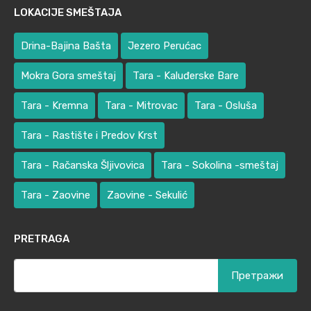
LOKACIJE SMEŠTAJA
Drina-Bajina Bašta
Jezero Perućac
Mokra Gora smeštaj
Tara - Kaluđerske Bare
Tara - Kremna
Tara - Mitrovac
Tara - Osluša
Tara - Rastište i Predov Krst
Tara - Račanska Šljivovica
Tara - Sokolina -smeštaj
Tara - Zaovine
Zaovine - Sekulić
PRETRAGA
Претрага
за: