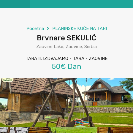
Početna
PLANINSKE KUĆE NA TARI
Brvnare SEKULIĆ
Zaovine Lake, Zaovine, Serbia
TARA II, IZDVAJAMO - TARA - ZAOVINE
50€ Dan