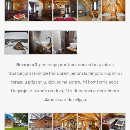
Brvnara 2
poseduje prostrani dnevni boravak sa
trpezarijom i kompletno opremljenom kuhinjom, kupatilo i
terasu u prizemlju, dok su na spratu tri komforne sobe.
Grejanje je takođe na drva, što doprinosi autentičnom
planinskom doživljaju.