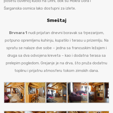
posetu čuvenoj kućici na Drini, dok su Mokra Gora i
Šarganska osmica lako dostupni za izlete​​.
Smeštaj
Brvnara 1
nudi prijatan dnevni boravak sa trpezarijom,
potpuno opremljenu kuhinju, kupatilo i terasu u prizemlju. Na
spratu se nalaze dve sobe – jedna sa francuskim ležajem i
druga sa dva odvojena kreveta – kao i dodatna terasa sa
prelepim pogledom. Grejanje je na drva, što pruža dodatnu
toplinu i prijatnu atmosferu tokom zimskih dana.