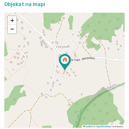
Objekat na mapi
+
−
Leaflet
|
©
OpenStreetMap
contributors