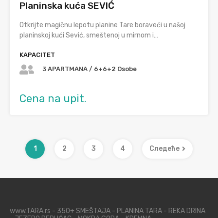
Planinska kuća SEVIĆ
Otkrijte magičnu lepotu planine Tare boraveći u našoj
planinskoj kući Sević, smeštenoj u mirnom i…
KAPACITET
3 APARTMANA / 6+6+2 Osobe
Cena na upit.
1
2
3
4
Следеће
www.TARA.rs - 350+ SMEŠTAJA - PLANINA TARA - REKA DRINA