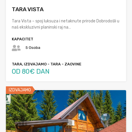
TARA VISTA
Tara Vista – spoj luksuza i netaknute prirode Dobrodošli u
naš ekskluzivni planinski raj na…
KAPACITET
5 Osoba
TARA, IZDVAJAMO - TARA - ZAOVINE
OD 80€ DAN
IZDVAJAMO