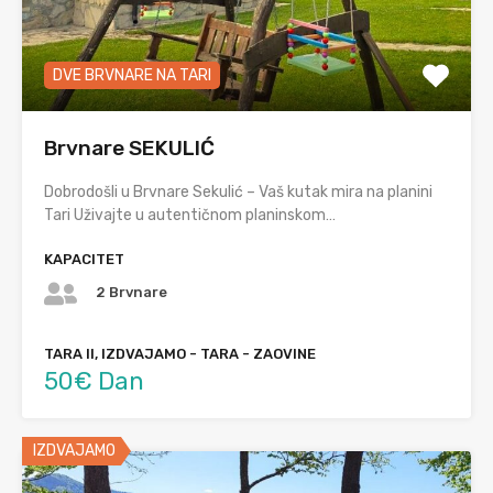
DVE BRVNARE NA TARI
Brvnare SEKULIĆ
Dobrodošli u Brvnare Sekulić – Vaš kutak mira na planini
Tari Uživajte u autentičnom planinskom…
KAPACITET
2 Brvnare
TARA II, IZDVAJAMO - TARA - ZAOVINE
50€ Dan
IZDVAJAMO