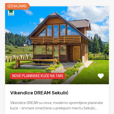
IZDVAJAMO
NOVE PLANINSKE KUĆE NA TARI
Vikendice DREAM Sekulić
Vikendice DREAM su nove, moderno opremljene planinske
kuće – brvnare smeštene u prelepom mestu Sekulić,…