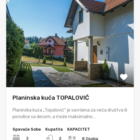
Planinska kuća TOPALOVIĆ
Planinska kuća „Topalović“ je savršena za veća društva ili
porodice sa decom, a može maksimalno…
Spavaće Sobe
Kupatila
KAPACITET
3
2
8 Osoba