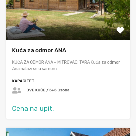
Kuća za odmor ANA
KUĆA ZA ODMOR ANA – MITROVAC, TARA Kuća za odmor
Ana nalazi se u samom…
KAPACITET
DVE KUĆE / 5+5 Osoba
Cena na upit.