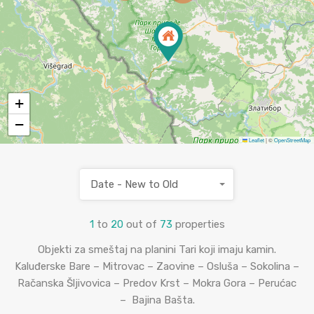
+
−
Leaflet
|
©
OpenStreetMap
Date - New to Old
1
to
20
out of
73
properties
Objekti za smeštaj na planini Tari koji imaju kamin.
Kaluđerske Bare – Mitrovac – Zaovine – Osluša – Sokolina –
Račanska Šljivovica – Predov Krst – Mokra Gora – Perućac
– Bajina Bašta.