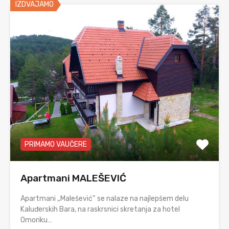
IZDVAJAMO
PRIMAMO VAUČERE
Apartmani MALEŠEVIĆ
Apartmani „Malešević“ se nalaze na najlepšem delu
Kaluđerskih Bara, na raskrsnici skretanja za hotel
Omoriku…