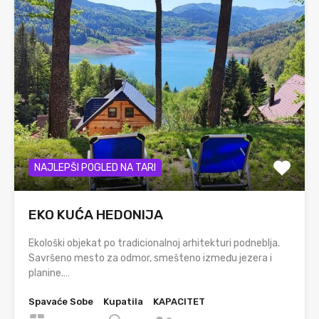
NAJLEPŠI POGLED NA TARI
EKO KUĆA HEDONIJA
Ekološki objekat po tradicionalnoj arhitekturi podneblja.
Savršeno mesto za odmor, smešteno između jezera i
planine.…
Spavaće Sobe
Kupatila
KAPACITET