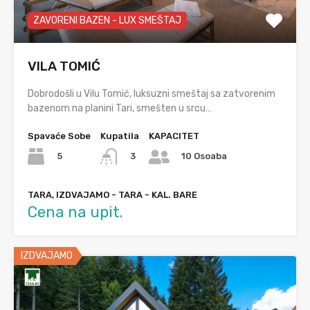
ZAVORENI BAZEN - LUX SMEŠTAJ
VILA TOMIĆ
Dobrodošli u Vilu Tomić, luksuzni smeštaj sa zatvorenim
bazenom na planini Tari, smešten u srcu…
Spavaće Sobe
Kupatila
KAPACITET
5
3
10 Osoaba
TARA, IZDVAJAMO - TARA - KAL. BARE
Cena na upit.
IZDVAJAMO