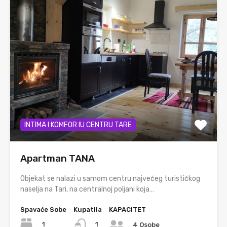
INTIMA I KOMFOR IU CENTRU TARE
Apartman TANA
Objekat se nalazi u samom centru najvećeg turističkog
naselja na Tari, na centralnoj poljani koja…
Spavaće Sobe
Kupatila
KAPACITET
1
1
4 Osobe