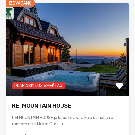
IZDVAJAMO
PLANINSKI LUX SMEŠTAJ
REI MOUNTAIN HOUSE
REI MOUNTAIN HOUSE je kuća brvnara koja se nalazi u
mirnom delu Mokre Gore, u…