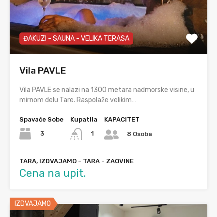
ĐAKUZI - SAUNA - VELIKA TERASA
Vila PAVLE
Vila PAVLE se nalazi na 1300 metara nadmorske visine, u
mirnom delu Tare. Raspolaže velikim…
Spavaće Sobe
Kupatila
KAPACITET
3
1
8 Osoba
TARA, IZDVAJAMO - TARA - ZAOVINE
Cena na upit.
IZDVAJAMO