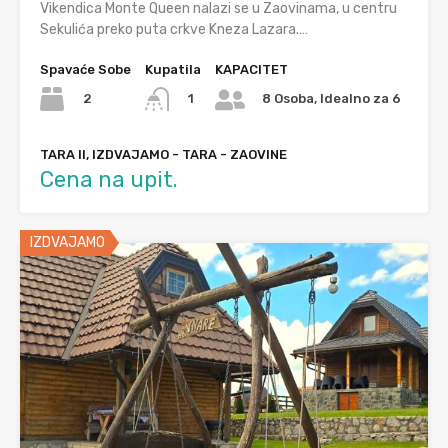
Vikendica Monte Queen nalazi se u Zaovinama, u centru
Sekulića preko puta crkve Kneza Lazara.…
Spavaće Sobe
Kupatila
KAPACITET
2
1
8 Osoba, Idealno za 6
TARA II, IZDVAJAMO - TARA - ZAOVINE
Cena na upit.
IZDVAJAMO