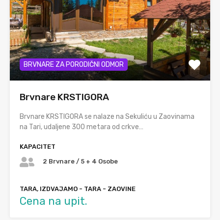
BRVNARE ZA PORODIČNI ODMOR
Brvnare KRSTIGORA
Brvnare KRSTIGORA se nalaze na Sekuliću u Zaovinama
na Tari, udaljene 300 metara od crkve…
KAPACITET
2 Brvnare / 5 + 4 Osobe
TARA, IZDVAJAMO - TARA - ZAOVINE
Cena na upit.