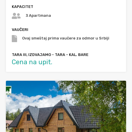
KAPACITET
3 Apartmana
VAUČERI
Ovaj smeštaj prima vaučere za odmor u Srbiji
TARA III, IZDVAJAMO - TARA - KAL. BARE
Cena na upit.