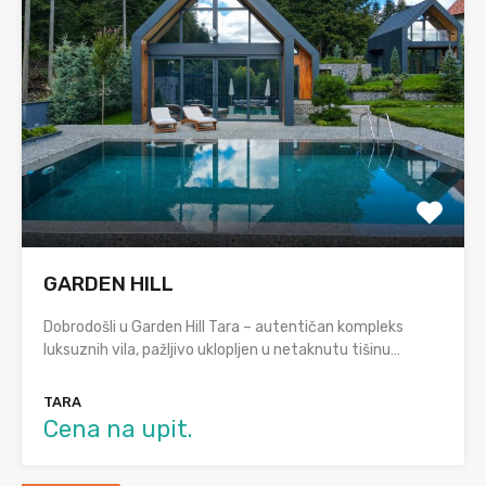
GARDEN HILL
Dobrodošli u Garden Hill Tara – autentičan kompleks
luksuznih vila, pažljivo uklopljen u netaknutu tišinu…
TARA
Cena na upit.