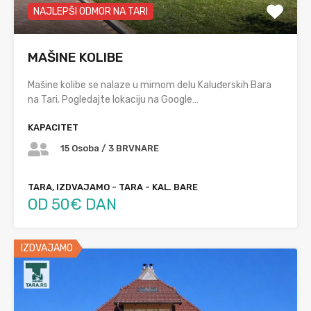
NAJLEPŠI ODMOR NA TARI
MAŠINE KOLIBE
Mašine kolibe se nalaze u mirnom delu Kaluđerskih Bara
na Tari. Pogledajte lokaciju na Google…
KAPACITET
15 Osoba / 3 BRVNARE
TARA, IZDVAJAMO - TARA - KAL. BARE
OD 50€ DAN
IZDVAJAMO