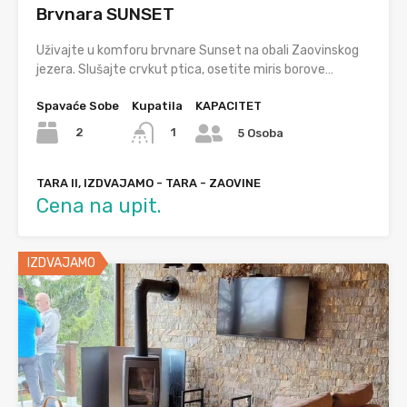
Brvnara SUNSET
Uživajte u komforu brvnare Sunset na obali Zaovinskog
jezera. Slušajte crvkut ptica, osetite miris borove…
Spavaće Sobe
Kupatila
KAPACITET
2
1
5 Osoba
TARA II, IZDVAJAMO - TARA - ZAOVINE
Cena na upit.
IZDVAJAMO