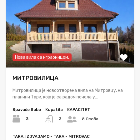
Нова вила са играоницом.
МИТРОВИЛИЦА
Митровилица је новоотворена вила на Митровцу, на
планини Тари, која је са радом почела у…
Spavaće Sobe
Kupatila
KAPACITET
3
2
8 Особа
TARA, IZDVAJAMO - TARA - MITROVAC