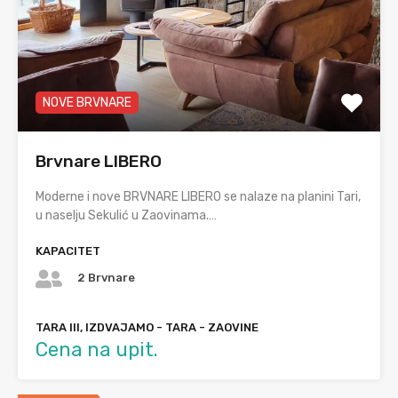
NOVE BRVNARE
Brvnare LIBERO
Moderne i nove BRVNARE LIBERO se nalaze na planini Tari,
u naselju Sekulić u Zaovinama.…
KAPACITET
2 Brvnare
TARA III, IZDVAJAMO - TARA - ZAOVINE
Cena na upit.