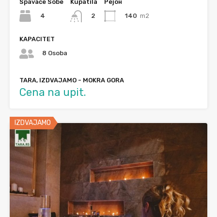
Spavaće Sobe
Kupatila
Рејон
4
140
m2
2
KAPACITET
8 Osoba
TARA, IZDVAJAMO - MOKRA GORA
Cena na upit.
IZDVAJAMO