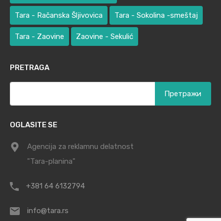
Tara - Račanska Šljivovica
Tara - Sokolina -smeštaj
Tara - Zaovine
Zaovine - Sekulić
PRETRAGA
Претрага
за:
OGLASITE SE
Agencija za reklamnu delatnost
"Tara-planina"
+381 64 6132794
info@tara.rs