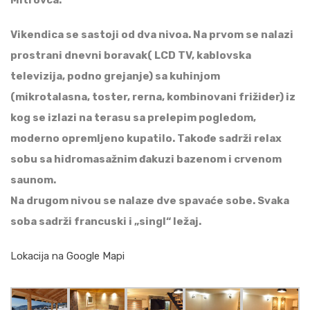
Mitrovca.
Vikendica se sastoji od dva nivoa. Na prvom se nalazi
prostrani dnevni boravak( LCD TV, kablovska
televizija, podno grejanje) sa kuhinjom
(mikrotalasna, toster, rerna, kombinovani frižider) iz
kog se izlazi na terasu sa prelepim pogledom,
moderno opremljeno kupatilo. Takođe sadrži relax
sobu sa hidromasažnim đakuzi bazenom i crvenom
saunom.
Na drugom nivou se nalaze dve spavaće sobe. Svaka
soba sadrži francuski i „singl“ ležaj.
Lokacija na Google Mapi