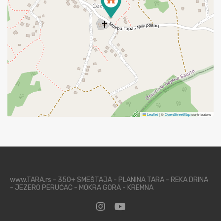
Leaflet
|
©
OpenStreetMap
contributors
www.TARA.rs - 350+ SMEŠTAJA - PLANINA TARA - REKA DRINA
- JEZERO PERUĆAC - MOKRA GORA - KREMNA