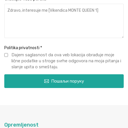
Politika privatnosti
*
Dajem saglasnost da ova veb lokacija obrađuje moje
lične podatke u stroge svrhe odgovora na moja pitanja i
slanje upita o smeštaju.
Пошаљи поруку
Opremljenost