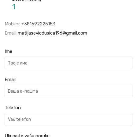
1
Mobilni:
+381692225153
Email:
matijasevicdusica196@gmail.com
Ime
Email
Telefon
Ukucajte vašu poruku