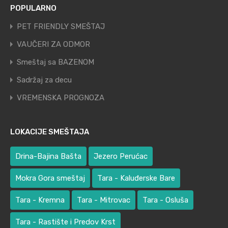
POPULARNO
PET FRIENDLY SMEŠTAJ
VAUČERI ZA ODMOR
Smeštaj sa BAZENOM
Sadržaj za decu
VREMENSKA PROGNOZA
LOKACIJE SMEŠTAJA
Drina-Bajina Bašta
Jezero Perućac
Mokra Gora smeštaj
Tara - Kaluđerske Bare
Tara - Kremna
Tara - Mitrovac
Tara - Osluša
Tara - Rastište i Predov Krst