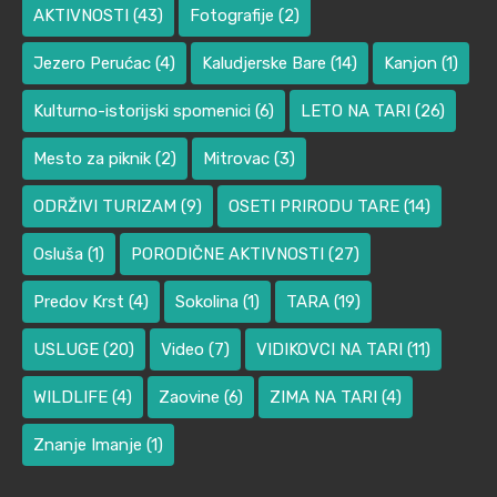
AKTIVNOSTI
(43)
Fotografije
(2)
Jezero Perućac
(4)
Kaludjerske Bare
(14)
Kanjon
(1)
Kulturno-istorijski spomenici
(6)
LETO NA TARI
(26)
Mesto za piknik
(2)
Mitrovac
(3)
ODRŽIVI TURIZAM
(9)
OSETI PRIRODU TARE
(14)
Osluša
(1)
PORODIČNE AKTIVNOSTI
(27)
Predov Krst
(4)
Sokolina
(1)
TARA
(19)
USLUGE
(20)
Video
(7)
VIDIKOVCI NA TARI
(11)
WILDLIFE
(4)
Zaovine
(6)
ZIMA NA TARI
(4)
Znanje Imanje
(1)