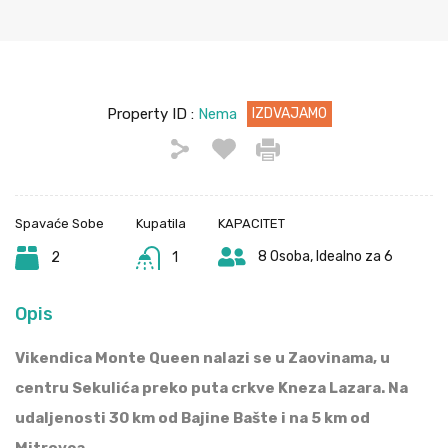
Property ID :
Nema
IZDVAJAMO
Spavaće Sobe
Kupatila
KAPACITET
8 Osoba, Idealno za 6
2
1
Opis
Vikendica Monte Queen nalazi se u Zaovinama, u
centru Sekulića preko puta crkve Kneza Lazara. Na
udaljenosti 30 km od Bajine Bašte i na 5 km od