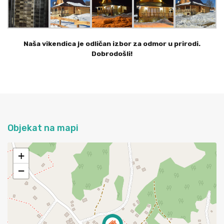
Naša vikendica je odličan izbor za odmor u prirodi.
Dobrodošli!
Objekat na mapi
+
−