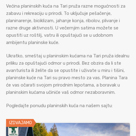
Većina planinskih kuća na Tari pruža razne mogućnosti za
zabavu i rekreaciju u prirodi. To uključuje pešačenje,
planinarenje, biciklizam, jahanje konja, ribolov, plivanje i
razne druge aktivnosti. U večernjim satima možete se
opustiti uz roštilj, vatru ili opuštajući se u udobnom
ambijentu planinske kuće.
Ukratko, smeštaj u planinskim kućama na Tari pruža idealnu
priliku za opuštajući odmor u prirodi. Bez obzira da li ste
avanturista ili želite da se opustite i uživate u miru i tišini,
planinske kuće na Tari su pravo mesto za vas. Planina Tara
će vas očarati svojom prirodnim lepotama, a boravak u
planinskim kućama učiniće vaš odmor nezaboravnim.
Pogledajte ponudu planinskih kuća na našem sajtu:
IZDVAJAMO