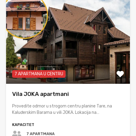
7 APARTMANA U CENTRU
Vila JOKA apartmani
Provedite odmor u strogom centru planine Tare, na
Kaluđerskim Barama u vili JOKA. Lokacija na…
KAPACITET
7 APARTMANA