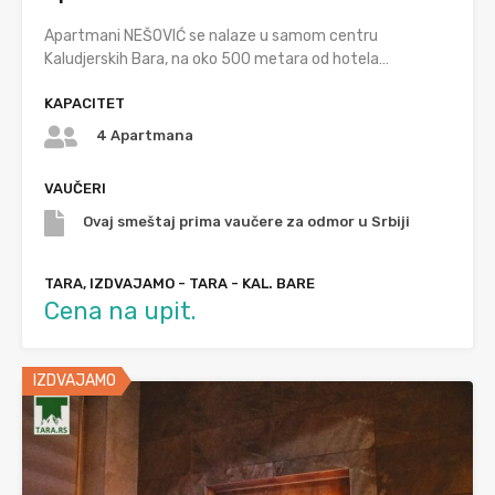
Apartmani NEŠOVIĆ se nalaze u samom centru
Kaludjerskih Bara, na oko 500 metara od hotela…
KAPACITET
4 Apartmana
VAUČERI
Ovaj smeštaj prima vaučere za odmor u Srbiji
TARA, IZDVAJAMO - TARA - KAL. BARE
Cena na upit.
IZDVAJAMO