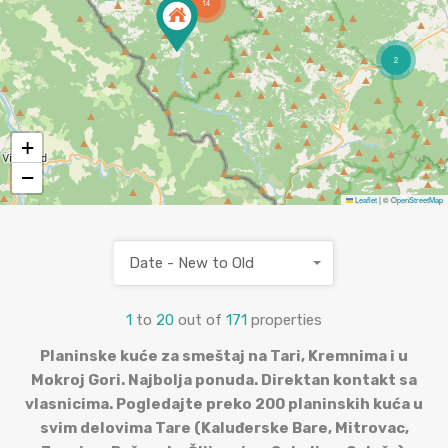
14
2
+
−
Leaflet
|
©
OpenStreetMap
Date - New to Old
1
to
20
out of
171
properties
Planinske kuće za smeštaj na Tari, Kremnima i u
Mokroj Gori. Najbolja ponuda. Direktan kontakt sa
vlasnicima. Pogledajte preko 200 planinskih kuća u
svim delovima Tare (Kaluđerske Bare, Mitrovac,