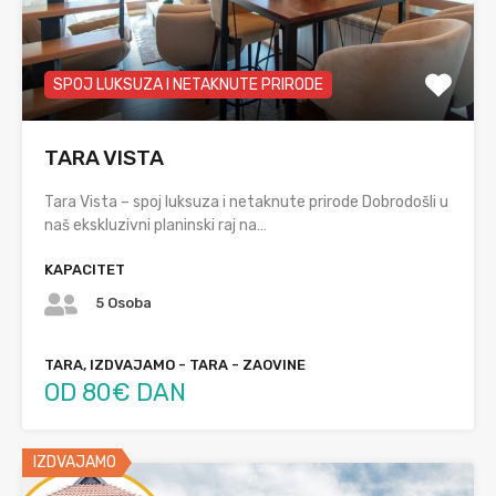
SPOJ LUKSUZA I NETAKNUTE PRIRODE
TARA VISTA
Tara Vista – spoj luksuza i netaknute prirode Dobrodošli u
naš ekskluzivni planinski raj na…
KAPACITET
5 Osoba
TARA, IZDVAJAMO - TARA - ZAOVINE
OD 80€ DAN
IZDVAJAMO