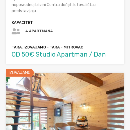
neposrednoj blizini Centra dečijih letovališta, i
predstavljaju…
KAPACITET
4 APARTMANA
TARA, IZDVAJAMO - TARA - MITROVAC
OD 50€ Studio Apartman / Dan
IZDVAJAMO