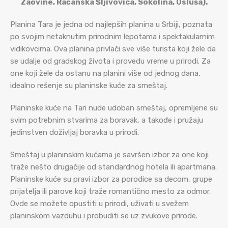
Zaovine, Račanska Šljivovica, Sokolina, Osluša).
Planina Tara je jedna od najlepših planina u Srbiji, poznata
po svojim netaknutim prirodnim lepotama i spektakularnim
vidikovcima. Ova planina privlači sve više turista koji žele da
se udalje od gradskog života i provedu vreme u prirodi. Za
one koji žele da ostanu na planini više od jednog dana,
idealno rešenje su planinske kuće za smeštaj.
Planinske kuće na Tari nude udoban smeštaj, opremljene su
svim potrebnim stvarima za boravak, a takođe i pružaju
jedinstven doživljaj boravka u prirodi.
Smeštaj u planinskim kućama je savršen izbor za one koji
traže nešto drugačije od standardnog hotela ili apartmana.
Planinske kuće su pravi izbor za porodice sa decom, grupe
prijatelja ili parove koji traže romantično mesto za odmor.
Ovde se možete opustiti u prirodi, uživati u svežem
planinskom vazduhu i probuditi se uz zvukove prirode.