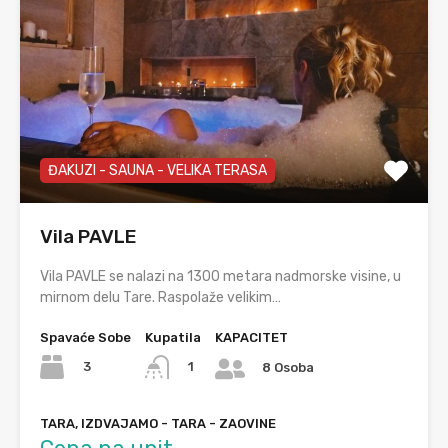
ĐAKUZI - SAUNA - VELIKA TERASA
Vila PAVLE
Vila PAVLE se nalazi na 1300 metara nadmorske visine, u
mirnom delu Tare. Raspolaže velikim…
Spavaće Sobe
Kupatila
KAPACITET
3
1
8 Osoba
TARA, IZDVAJAMO - TARA - ZAOVINE