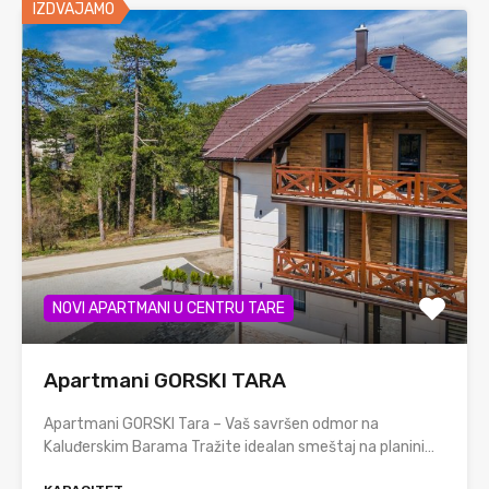
IZDVAJAMO
NOVI APARTMANI U CENTRU TARE
Apartmani GORSKI TARA
Apartmani GORSKI Tara – Vaš savršen odmor na
Kaluđerskim Barama Tražite idealan smeštaj na planini…