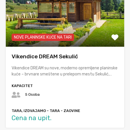
NOVE PLANINSKE KUĆE NA TARI
Vikendice DREAM Sekulić
Vikendice DREAM su nove, moderno opremljene planinske
kuće – brvnare smeštene u prelepom mestu Sekulić,…
KAPACITET
5 Osoba
TARA, IZDVAJAMO - TARA - ZAOVINE
Cena na upit.