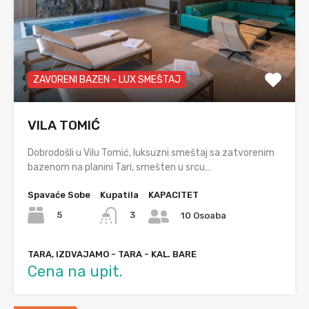
ZAVORENI BAZEN - LUX SMEŠTAJ
VILA TOMIĆ
Dobrodošli u Vilu Tomić, luksuzni smeštaj sa zatvorenim
bazenom na planini Tari, smešten u srcu…
Spavaće Sobe
Kupatila
KAPACITET
5
3
10 Osoaba
TARA, IZDVAJAMO - TARA - KAL. BARE
Cena na upit.