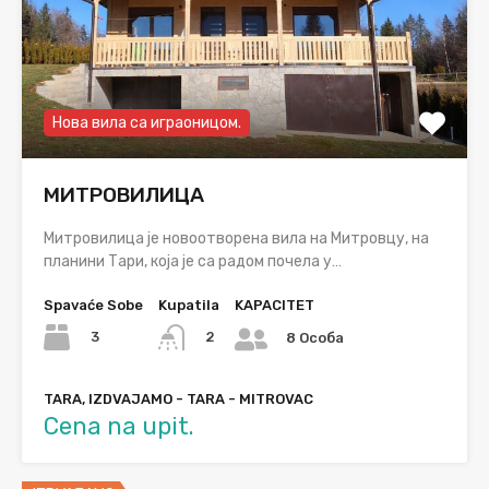
Нова вила са играоницом.
МИТРОВИЛИЦА
Митровилица је новоотворена вила на Митровцу, на
планини Тари, која је са радом почела у…
Spavaće Sobe
Kupatila
KAPACITET
3
2
8 Особа
TARA, IZDVAJAMO - TARA - MITROVAC
Cena na upit.