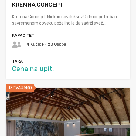
KREMNA CONCEPT
Kremna Concept. Mir kao novi luksuz! Odmor potreban
savremenom čoveku poželjno je da sadrži svež…
KAPACITET
4 Kućice - 20 Osoba
TARA
Cena na upit.
IZDVAJAMO