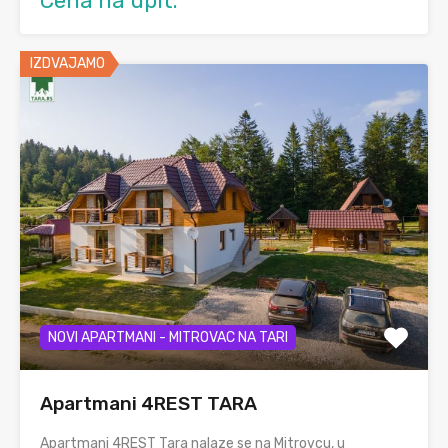
Cena na upit.
IZDVAJAMO
NOVI APARTMANI - MITROVAC NA TARI
Apartmani 4REST TARA
Apartmani 4REST Tara nalaze se na Mitrovcu, u