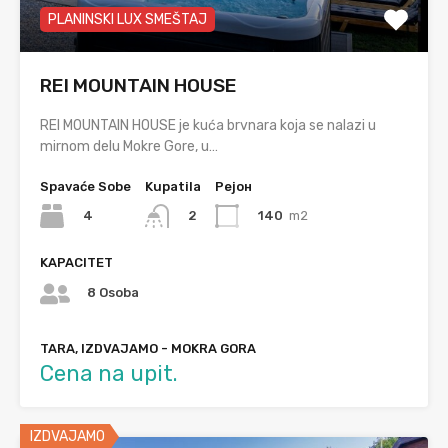
PLANINSKI LUX SMEŠTAJ
REI MOUNTAIN HOUSE
REI MOUNTAIN HOUSE je kuća brvnara koja se nalazi u
mirnom delu Mokre Gore, u…
Spavaće Sobe
Kupatila
Рејон
4
140
m2
2
KAPACITET
8 Osoba
TARA, IZDVAJAMO - MOKRA GORA
Cena na upit.
IZDVAJAMO