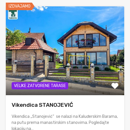
IZDVAJAMO
VELIKE ZATVORENE TARASE
Vikendica STANOJEVIĆ
Vikendica „Stanojević“ se nalazi na Kaluđerskim Barama,
na putu prema manastirskim stanovima. Pogledajte
lokaciju na…