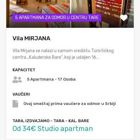
5 APARTMANA ZA ODMOR U CENTRU TARE
Vila MIRJANA
Vila Mirjana se nalazi u samom središtu Turističkog
centra „Kaluđerske Bare”, koji je udaljen 16…
KAPACITET
5 Apartmana - 17 Osoba
VAUČERI
Ovaj smeštaj prima vaučere za odmor u Srbiji
TARA, IZDVAJAMO - TARA - KAL. BARE
Od 34€ Studio apartman