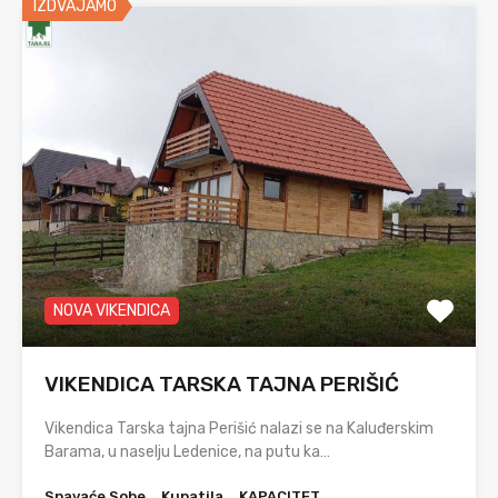
IZDVAJAMO
NOVA VIKENDICA
VIKENDICA TARSKA TAJNA PERIŠIĆ
Vikendica Tarska tajna Perišić nalazi se na Kaluđerskim
Barama, u naselju Ledenice, na putu ka…
Spavaće Sobe
Kupatila
KAPACITET