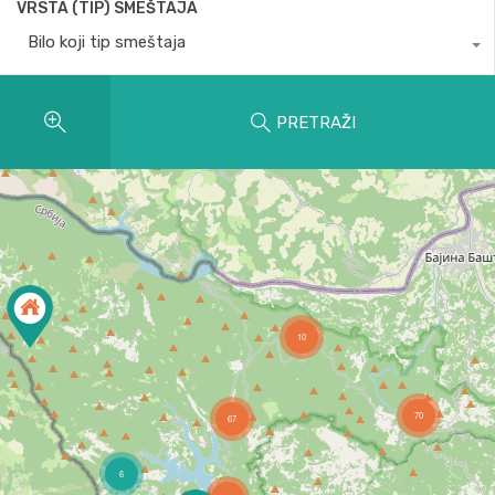
VRSTA (TIP) SMEŠTAJA
Bilo koji tip smeštaja
PRETRAŽI
10
70
67
6