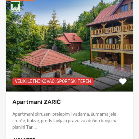
VELIKI LETNJIKOVAC, SPORTSKI TEREN
Apartmani ZARIĆ
Apartmani okruženi prelepim livadama, šumama jele,
smrče, bukve, predstavljaju pravu vazdušnu banju na
planini Tari.…