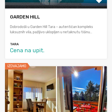
GARDEN HILL
Dobrodošli u Garden Hill Tara – autentičan kompleks
luksuznih vila, pažljivo uklopljen u netaknutu tišinu…
TARA
Cena na upit.
IZDVAJAMO