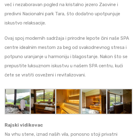
već i nezaboravan pogled na kristalno jezero Zaovine i
predivni Nacionalni park Tara, što dodatno upotpunjuje
iskustvo relaksacije.
Ovaj spoj modernih sadržaja i prirodne lepote čini naše SPA
centre idealnim mestom za beg od svakodnevnog stresa i
potpuno uranjanje u harmoniju i blagostanje. Nakon što se
prepustite luksuznom iskustvu u našem SPA centru, kući
ćete se vratiti osveženi i revitalizovani.
Rajski vidikovac
Na vrhu stene, iznad naših vila, ponosno stoji privatni