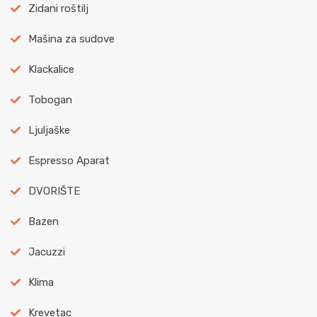
Zidani roštilj
Mašina za sudove
Klackalice
Tobogan
Ljuljaške
Espresso Aparat
DVORIŠTE
Bazen
Jacuzzi
Klima
Krevetac