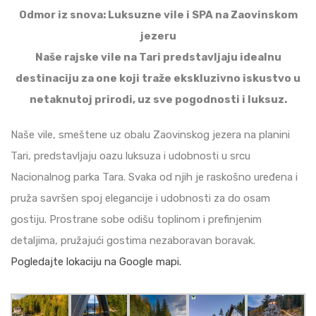
Odmor iz snova: Luksuzne vile i SPA na Zaovinskom
jezeru
Naše rajske vile na Tari predstavljaju idealnu
destinaciju za one koji traže ekskluzivno iskustvo u
netaknutoj prirodi, uz sve pogodnosti i luksuz.
Naše vile, smeštene uz obalu Zaovinskog jezera na planini
Tari, predstavljaju oazu luksuza i udobnosti u srcu
Nacionalnog parka Tara. Svaka od njih je raskošno uređena i
pruža savršen spoj elegancije i udobnosti za do osam
gostiju. Prostrane sobe odišu toplinom i prefinjenim
detaljima, pružajući gostima nezaboravan boravak.
Pogledajte lokaciju na Google mapi.