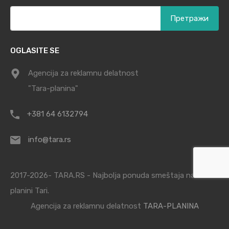
Претрага
за:
OGLASITE SE
Agencija za reklamnu delatnost
"Tara-planina"
+381 64 6132794
info@tara.rs
2017-2026- TARA.RS - Najbolja ponuda smeštaja na
planini Tari.
Agencija za reklamnu delatnost
TARA-PLANINA