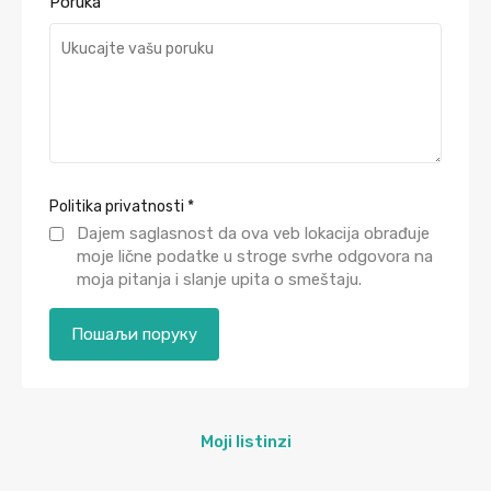
Poruka
Politika privatnosti
*
Dajem saglasnost da ova veb lokacija obrađuje
moje lične podatke u stroge svrhe odgovora na
moja pitanja i slanje upita o smeštaju.
Moji listinzi