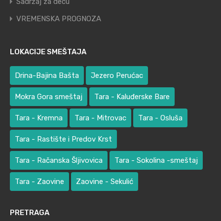
Sadržaj za decu
VREMENSKA PROGNOZA
LOKACIJE SMEŠTAJA
Drina-Bajina Bašta
Jezero Perućac
Mokra Gora smeštaj
Tara - Kaluđerske Bare
Tara - Kremna
Tara - Mitrovac
Tara - Osluša
Tara - Rastište i Predov Krst
Tara - Račanska Šljivovica
Tara - Sokolina -smeštaj
Tara - Zaovine
Zaovine - Sekulić
PRETRAGA