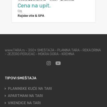
Cena na upit.
Од
Rajske vile & SPA
www.TARA.rs - 350+ SMEŠTAJA - PLANINA TARA - REKA DRINA
- JEZERO PERUĆAC - MOKRA GORA - KREMNA
TIPOVI SMEŠTAJA
PLANINSKE KUĆE NA TARI
APARTMANI NA TARI
VIKENDICE NA TARI