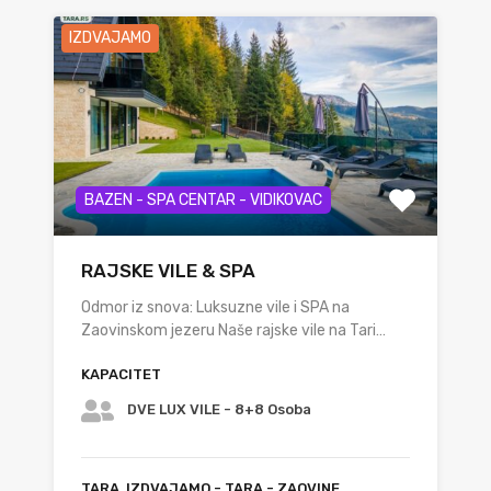
IZDVAJAMO
BAZEN - SPA CENTAR - VIDIKOVAC
RAJSKE VILE & SPA
Odmor iz snova: Luksuzne vile i SPA na
Zaovinskom jezeru Naše rajske vile na Tari…
KAPACITET
DVE LUX VILE - 8+8 Osoba
TARA, IZDVAJAMO - TARA - ZAOVINE