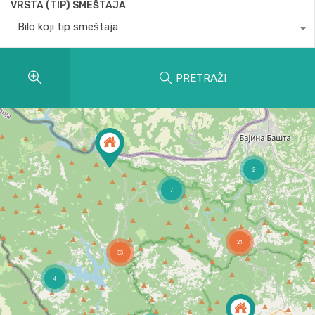
VRSTA (TIP) SMEŠTAJA
Bilo koji tip smeštaja
PRETRAŽI
2
7
21
55
4