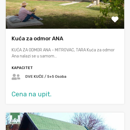
Kuća za odmor ANA
KUĆA ZA ODMOR ANA – MITROVAC, TARA Kuća za odmor
Ana nalazi se u samom…
KAPACITET
DVE KUĆE / 5+5 Osoba
Cena na upit.