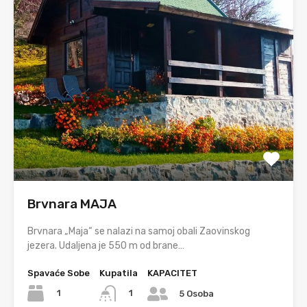
Brvnara MAJA
Brvnara „Маја“ se nalazi na samoj obali Zaovinskog
jezera. Udaljenа је 550 m оd branе…
Spavaće Sobe
Kupatila
KAPACITET
1
1
5 Osoba