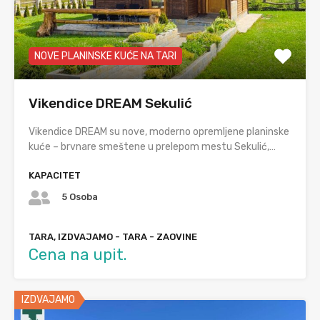
NOVE PLANINSKE KUĆE NA TARI
Vikendice DREAM Sekulić
Vikendice DREAM su nove, moderno opremljene planinske
kuće – brvnare smeštene u prelepom mestu Sekulić,…
KAPACITET
5 Osoba
TARA, IZDVAJAMO - TARA - ZAOVINE
Cena na upit.
IZDVAJAMO