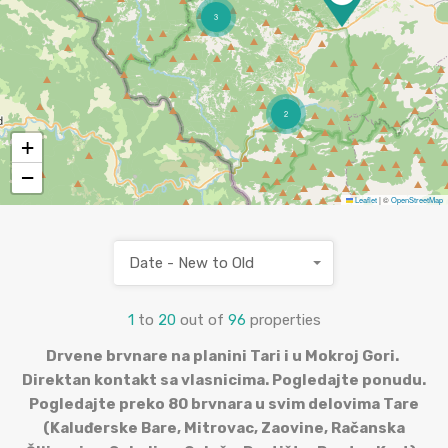
3
2
+
−
Leaflet
|
©
OpenStreetMap
Date - New to Old
1
to
20
out of
96
properties
Drvene brvnare na planini Tari i u Mokroj Gori.
Direktan kontakt sa vlasnicima. Pogledajte ponudu.
Pogledajte preko 80 brvnara u svim delovima Tare
(Kaluđerske Bare, Mitrovac, Zaovine, Račanska