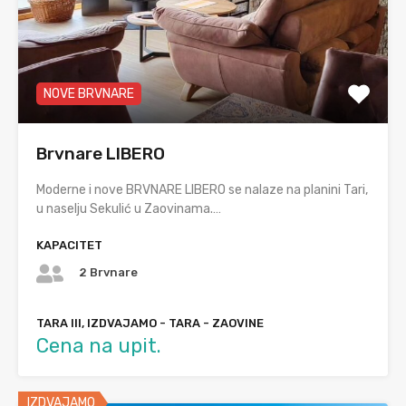
NOVE BRVNARE
Brvnare LIBERO
Moderne i nove BRVNARE LIBERO se nalaze na planini Tari,
u naselju Sekulić u Zaovinama.…
KAPACITET
2 Brvnare
TARA III, IZDVAJAMO - TARA - ZAOVINE
Cena na upit.
IZDVAJAMO