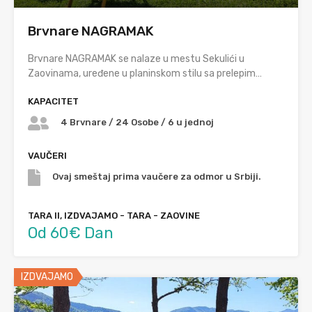
Brvnare NAGRAMAK
Brvnare NAGRAMAK se nalaze u mestu Sekulići u
Zaovinama, uređene u planinskom stilu sa prelepim…
KAPACITET
4 Brvnare / 24 Osobe / 6 u jednoj
VAUČERI
Ovaj smeštaj prima vaučere za odmor u Srbiji.
TARA II, IZDVAJAMO - TARA - ZAOVINE
Od 60€ Dan
IZDVAJAMO