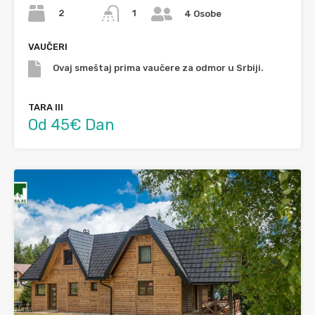
2
1
4 Osobe
VAUČERI
Ovaj smeštaj prima vaučere za odmor u Srbiji.
TARA III
Od 45€ Dan