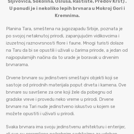
Šljivovica, Sokolina, Osluša, Rastište, Predov Krst) .
U ponudi je i nekoliko lepih brvnara u Mokroj Gori i
Kremnima.
Planina Tara, smeštena na jugozapadu Srbije, poznata je
po svojoj netaknutoj prirodi, zapanjujućim vidikovcima i
izuzetnoj raznovrsnosti flore i faune. Mnogi turisti dolaze
na Taru da bi se opustili i uživali u čarima prirode, a jedan od
najpopularnijih načina da to urade je boravak u drvenim
brvnarama.
Drvene brvnare su jedinstveni smeštajni objekti koji se
sastoje od prirodnih materijala poput drveta i kamena. Ove
brvnare su savršene za one koji žele da pobegnu od
gradske vreve i provedu neko vreme u prirodi. Drvene
brvnare na Tari nude jedinstveno iskustvo u kojem se
možete opustiti i uživati u prirodi.
Svaka brvnara ima svoju jedinstvenu arhitekturu i enterijer,