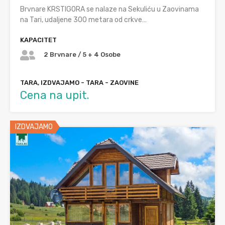
Brvnare KRSTIGORA se nalaze na Sekuliću u Zaovinama
na Tari, udaljene 300 metara od crkve…
KAPACITET
2 Brvnare / 5 + 4 Osobe
TARA, IZDVAJAMO - TARA - ZAOVINE
Cena na upit.
IZDVAJAMO