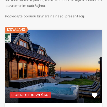
provedu vreme u prirodi, a istovremeno uživaju u udobnosti
i savremenim sadržajima.
Pogledajte ponudu brvnara na našoj prezentaciji:
IZDVAJAMO
PLANINSKI LUX SMEŠTAJ