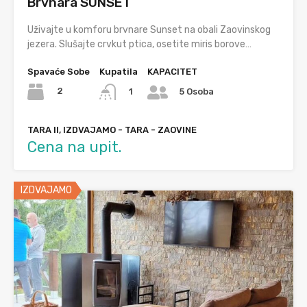
Brvnara SUNSET
Uživajte u komforu brvnare Sunset na obali Zaovinskog
jezera. Slušajte crvkut ptica, osetite miris borove…
Spavaće Sobe
Kupatila
KAPACITET
2
1
5 Osoba
TARA II, IZDVAJAMO - TARA - ZAOVINE
Cena na upit.
IZDVAJAMO