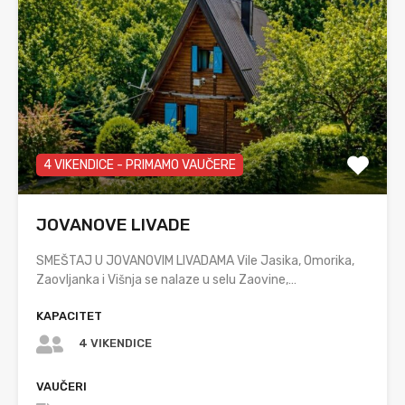
4 VIKENDICE - PRIMAMO VAUČERE
JOVANOVE LIVADE
SMEŠTAJ U JOVANOVIM LIVADAMA Vile Jasika, Omorika,
Zaovljanka i Višnja se nalaze u selu Zaovine,…
KAPACITET
4 VIKENDICE
VAUČERI