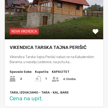
NOVA VIKENDICA
VIKENDICA TARSKA TAJNA PERIŠIĆ
Vikendica Tarska tajna Perišić nalazi se na Kaluđerskim
Barama, u naselju Ledenice, na putu ka…
Spavaće Sobe
Kupatila
KAPACITET
2
1
6 Osoba
TARA, IZDVAJAMO - TARA - KAL. BARE
Cena na upit.