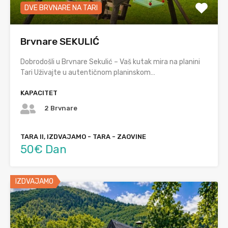
DVE BRVNARE NA TARI
Brvnare SEKULIĆ
Dobrodošli u Brvnare Sekulić – Vaš kutak mira na planini
Tari Uživajte u autentičnom planinskom…
KAPACITET
2 Brvnare
TARA II, IZDVAJAMO - TARA - ZAOVINE
50€ Dan
IZDVAJAMO