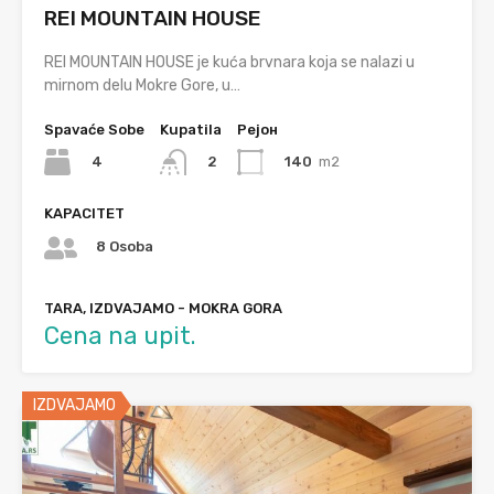
REI MOUNTAIN HOUSE
REI MOUNTAIN HOUSE je kuća brvnara koja se nalazi u
mirnom delu Mokre Gore, u…
Spavaće Sobe
Kupatila
Рејон
4
140
m2
2
KAPACITET
8 Osoba
TARA, IZDVAJAMO - MOKRA GORA
Cena na upit.
IZDVAJAMO