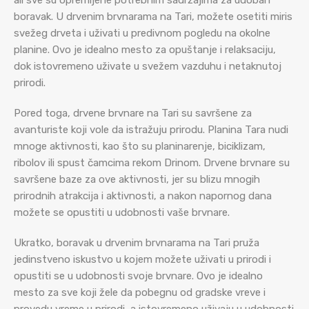
ali sve su opremljene potrebnim sadržajima za udoban
boravak. U drvenim brvnarama na Tari, možete osetiti miris
svežeg drveta i uživati u predivnom pogledu na okolne
planine. Ovo je idealno mesto za opuštanje i relaksaciju,
dok istovremeno uživate u svežem vazduhu i netaknutoj
prirodi.
Pored toga, drvene brvnare na Tari su savršene za
avanturiste koji vole da istražuju prirodu. Planina Tara nudi
mnoge aktivnosti, kao što su planinarenje, biciklizam,
ribolov ili spust čamcima rekom Drinom. Drvene brvnare su
savršene baze za ove aktivnosti, jer su blizu mnogih
prirodnih atrakcija i aktivnosti, a nakon napornog dana
možete se opustiti u udobnosti vaše brvnare.
Ukratko, boravak u drvenim brvnarama na Tari pruža
jedinstveno iskustvo u kojem možete uživati u prirodi i
opustiti se u udobnosti svoje brvnare. Ovo je idealno
mesto za sve koji žele da pobegnu od gradske vreve i