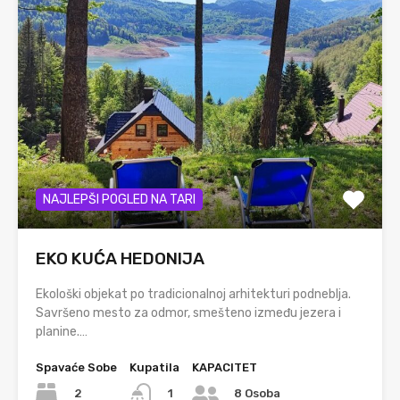
NAJLEPŠI POGLED NA TARI
EKO KUĆA HEDONIJA
Ekološki objekat po tradicionalnoj arhitekturi podneblja.
Savršeno mesto za odmor, smešteno između jezera i
planine.…
Spavaće Sobe
Kupatila
KAPACITET
2
1
8 Osoba