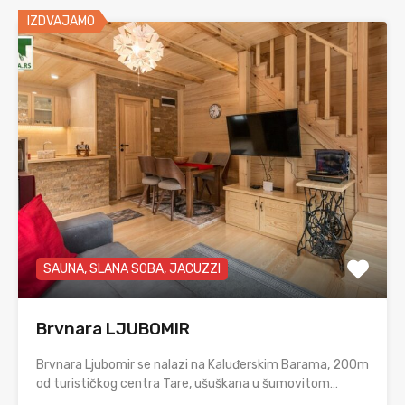
IZDVAJAMO
SAUNA, SLANA SOBA, JACUZZI
Brvnara LJUBOMIR
Brvnara Ljubomir se nalazi na Kaluđerskim Barama, 200m
od turističkog centra Tare, ušuškana u šumovitom…