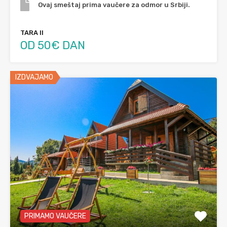
Ovaj smeštaj prima vaučere za odmor u Srbiji.
TARA II
OD 50€ DAN
IZDVAJAMO
PRIMAMO VAUČERE