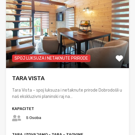
SPOJ LUKSUZA I NETAKNUTE PRIRODE
TARA VISTA
Tara Vista – spoj luksuza i netaknute prirode Dobrodošli u
naš ekskluzivni planinski raj na…
KAPACITET
5 Osoba
TARA, IZDVAJAMO - TARA - ZAOVINE