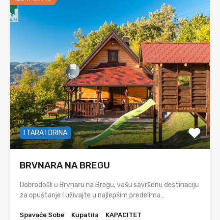
I TARA I DRINA
BRVNARA NA BREGU
Dobrodošli u Brvnaru na Bregu, vašu savršenu destinaciju
za opuštanje i uživajte u najlepšim predelima…
Spavaće Sobe
Kupatila
KAPACITET