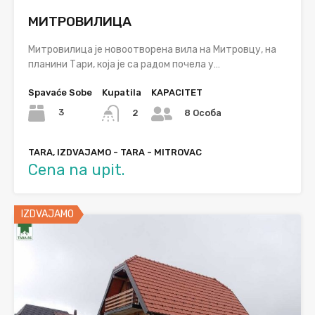
МИТРОВИЛИЦА
Митровилица је новоотворена вила на Митровцу, на
планини Тари, која је са радом почела у…
Spavaće Sobe
Kupatila
KAPACITET
3
2
8 Особа
TARA, IZDVAJAMO - TARA - MITROVAC
Cena na upit.
IZDVAJAMO