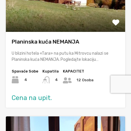
Planinska kuća NEMANJA
U blizini hotela «Tara» na putu ka Mitrovcu nalazi se
Planinska kuća NEMANJA. Pogledajte lokaciju…
Spavaće Sobe
Kupatila
KAPACITET
4
4
12 Osoba
Cena na upit.