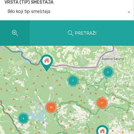
VRSTA (TIP) SMEŠTAJA
Bilo koji tip smeštaja
PRETRAŽI
2
7
21
55
4