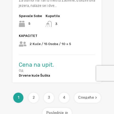
Za odmor na Tari u mestu Zaovine, u blizini dva
jezera, nalaze se i dve…
Spavaće Sobe
Kupatila
5
3
KAPACITET
2 Kuće / 15 Osoba / 10 + 5
Cena na upit.
Од
Drvene kuće Šuška
1
2
3
4
Следеће
Poslednje