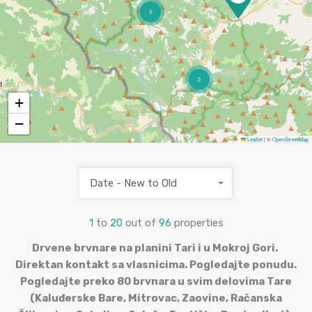
3
2
+
−
Leaflet
|
©
OpenStreetMap
Date - New to Old
1
to
20
out of
96
properties
Drvene brvnare na planini Tari i u Mokroj Gori.
Direktan kontakt sa vlasnicima. Pogledajte ponudu.
Pogledajte preko 80 brvnara u svim delovima Tare
(Kaluđerske Bare, Mitrovac, Zaovine, Račanska