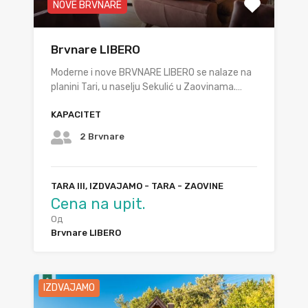
NOVE BRVNARE
Brvnare LIBERO
Moderne i nove BRVNARE LIBERO se nalaze na
planini Tari, u naselju Sekulić u Zaovinama.…
KAPACITET
2 Brvnare
TARA III, IZDVAJAMO - TARA - ZAOVINE
Cena na upit.
Од
Brvnare LIBERO
IZDVAJAMO