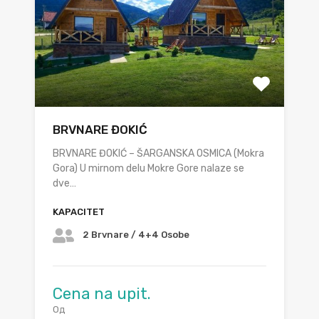
BRVNARE ĐOKIĆ
BRVNARE ĐOKIĆ – ŠARGANSKA OSMICA (Mokra
Gora) U mirnom delu Mokre Gore nalaze se
dve…
KAPACITET
2 Brvnare / 4+4 Osobe
Cena na upit.
Од