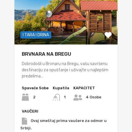
I TARA I DRINA
BRVNARA NA BREGU
Dobrodošli u Brvnaru na Bregu, vašu savršenu
destinaciju za opuštanje i uživajte u najlepšim
predelima…
Spavaće Sobe
Kupatila
KAPACITET
2
1
4 Osobe
VAUČERI
Ovaj smeštaj prima vaučere za odmor u
Srbiji.