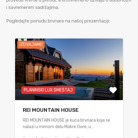
provedu vreme u prirodi, a istovremeno uživaju u udobnosti
i savremenim sadržajima.
Pogledajte ponudu brvnara na našoj prezentaciji:
IZDVAJAMO
PLANINSKI LUX SMEŠTAJ
REI MOUNTAIN HOUSE
REI MOUNTAIN HOUSE je kuća brvnara koja se
nalazi u mirnom delu Mokre Gore, u…