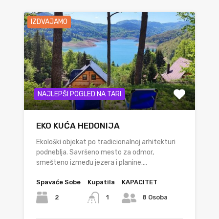
IZDVAJAMO
NAJLEPŠI POGLED NA TARI
EKO KUĆA HEDONIJA
Ekološki objekat po tradicionalnoj arhitekturi
podneblja. Savršeno mesto za odmor,
smešteno između jezera i planine.…
Spavaće Sobe
Kupatila
KAPACITET
2
1
8 Osoba