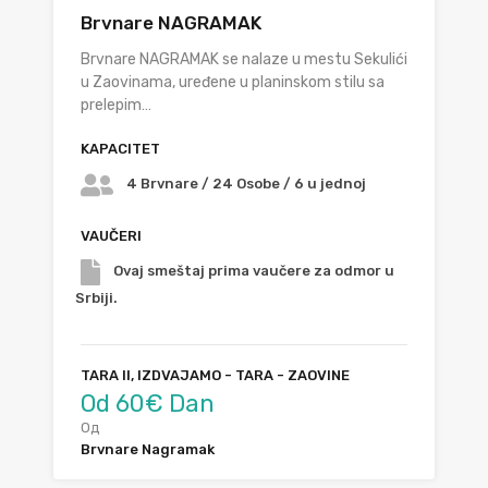
Brvnare NAGRAMAK
Brvnare NAGRAMAK se nalaze u mestu Sekulići
u Zaovinama, uređene u planinskom stilu sa
prelepim…
KAPACITET
4 Brvnare / 24 Osobe / 6 u jednoj
VAUČERI
Ovaj smeštaj prima vaučere za odmor u
Srbiji.
TARA II, IZDVAJAMO - TARA - ZAOVINE
Od 60€ Dan
Од
Brvnare Nagramak