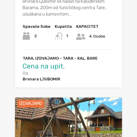
Brvnara Ljubomir se nalazi na Kaluđerskim
Barama, 200m od turističkog centra Tare,
ušuškana u šumovitom…
Spavaće Sobe
Kupatila
KAPACITET
2
1
4 Osobe
TARA, IZDVAJAMO - TARA - KAL. BARE
Cena na upit.
Од
Brvnara LJUBOMIR
IZDVAJAMO