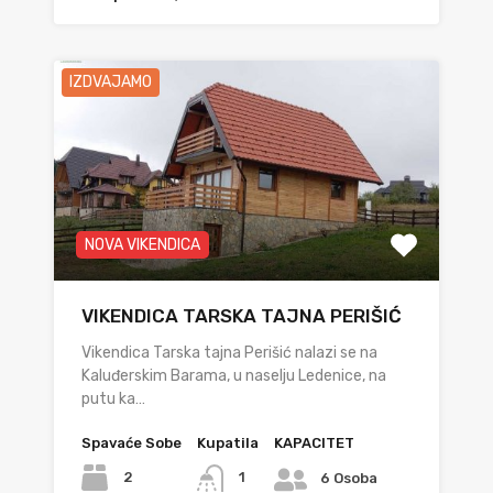
IZDVAJAMO
NOVA VIKENDICA
VIKENDICA TARSKA TAJNA PERIŠIĆ
Vikendica Tarska tajna Perišić nalazi se na
Kaluđerskim Barama, u naselju Ledenice, na
putu ka…
Spavaće Sobe
Kupatila
KAPACITET
2
1
6 Osoba