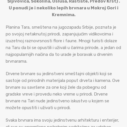
Šljivovica, Sokolina, Osluša, Rastište, Predov Krst) .
U ponudi je i nekoliko lepih brvnara u Mokroj Gori i
Kremnima.
Planina Tara, smeštena na jugozapadu Srbije, poznata je
po svojoj netaknutoj prirodi, zapanjujućim vidikovcima i
izuzetnoj raznovrsnosti flore i faune. Mnogi turisti dolaze
na Taru da bi se opustili i uživali u čarima prirode, a jedan od
najpopularnijih načina da to urade je boravak u drvenim
brvnarama.
Drvene brvnare su jedinstveni smeštajni objekti koji se
sastoje od prirodnih materijala poput drveta i kamena. Ove
brvnare su savršene za one koji žele da pobegnu od
gradske vreve i provedu neko vreme u prirodi. Drvene
brvnare na Tari nude jedinstveno iskustvo u kojem se
možete opustiti i uživati u prirodi.
Svaka brvnara ima svoju jedinstvenu arhitekturu i enterijer,