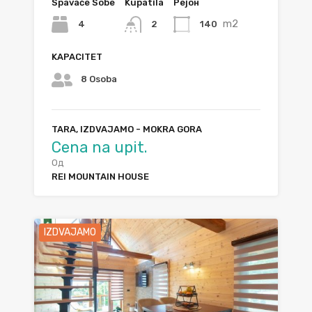
Spavaće Sobe
Kupatila
Рејон
m2
4
140
2
KAPACITET
8 Osoba
TARA, IZDVAJAMO - MOKRA GORA
Cena na upit.
Од
REI MOUNTAIN HOUSE
IZDVAJAMO