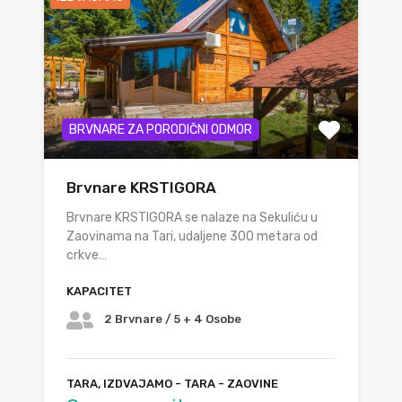
BRVNARE ZA PORODIČNI ODMOR
Brvnare KRSTIGORA
Brvnare KRSTIGORA se nalaze na Sekuliću u
Zaovinama na Tari, udaljene 300 metara od
crkve…
KAPACITET
2 Brvnare / 5 + 4 Osobe
TARA, IZDVAJAMO - TARA - ZAOVINE