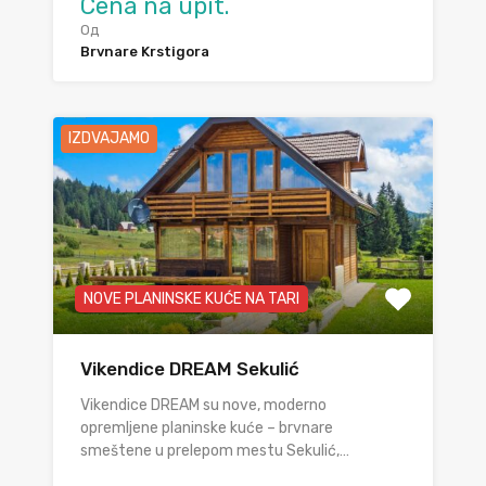
Cena na upit.
Од
Brvnare Krstigora
IZDVAJAMO
NOVE PLANINSKE KUĆE NA TARI
Vikendice DREAM Sekulić
Vikendice DREAM su nove, moderno
opremljene planinske kuće – brvnare
smeštene u prelepom mestu Sekulić,…