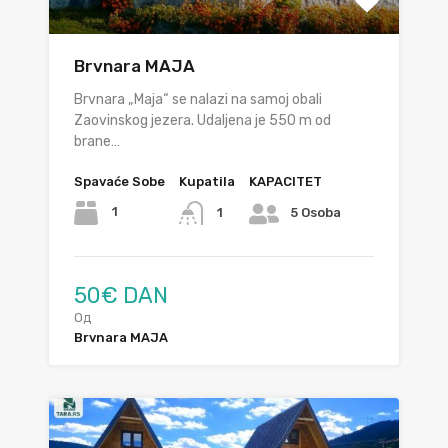
Brvnara MAJA
Brvnara „Маја“ se nalazi na samoj obali
Zaovinskog jezera. Udaljenа је 550 m оd
branе…
Spavaće Sobe
Kupatila
KAPACITET
1
1
5 Osoba
50€ DAN
Од
Brvnara MAJA