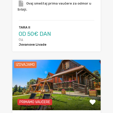
Ovaj smeštaj prima vaučere za odmor u
Srbiji.
TARA II
OD 50€ DAN
Од
Jovanove Livade
IZDVAJAMO
PRIMAMO VAUČERE