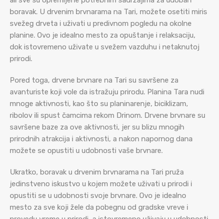
ali sve su opremljene potrebnim sadržajima za udoban
boravak. U drvenim brvnarama na Tari, možete osetiti miris
svežeg drveta i uživati u predivnom pogledu na okolne
planine. Ovo je idealno mesto za opuštanje i relaksaciju,
dok istovremeno uživate u svežem vazduhu i netaknutoj
prirodi.
Pored toga, drvene brvnare na Tari su savršene za
avanturiste koji vole da istražuju prirodu. Planina Tara nudi
mnoge aktivnosti, kao što su planinarenje, biciklizam,
ribolov ili spust čamcima rekom Drinom. Drvene brvnare su
savršene baze za ove aktivnosti, jer su blizu mnogih
prirodnih atrakcija i aktivnosti, a nakon napornog dana
možete se opustiti u udobnosti vaše brvnare.
Ukratko, boravak u drvenim brvnarama na Tari pruža
jedinstveno iskustvo u kojem možete uživati u prirodi i
opustiti se u udobnosti svoje brvnare. Ovo je idealno
mesto za sve koji žele da pobegnu od gradske vreve i