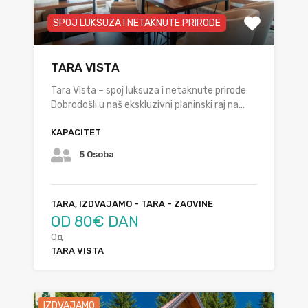
SPOJ LUKSUZA I NETAKNUTE PRIRODE
TARA VISTA
Tara Vista – spoj luksuza i netaknute prirode
Dobrodošli u naš ekskluzivni planinski raj na…
KAPACITET
5 Osoba
TARA, IZDVAJAMO - TARA - ZAOVINE
OD 80€ DAN
Од
TARA VISTA
IZDVAJAMO