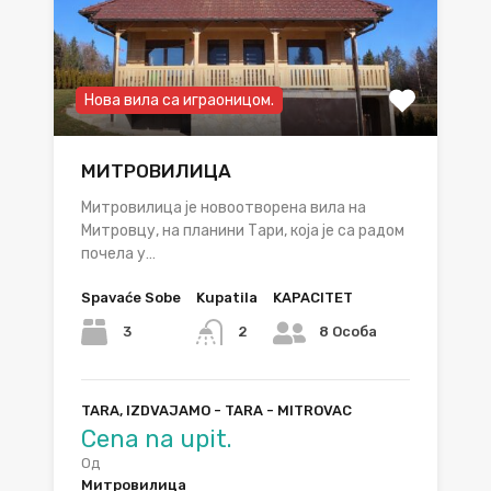
Нова вила са играоницом.
МИТРОВИЛИЦА
Митровилица је новоотворена вила на
Митровцу, на планини Тари, која је са радом
почела у…
Spavaće Sobe
Kupatila
KAPACITET
3
2
8 Особа
TARA, IZDVAJAMO - TARA - MITROVAC
Cena na upit.
Од
Митровилица