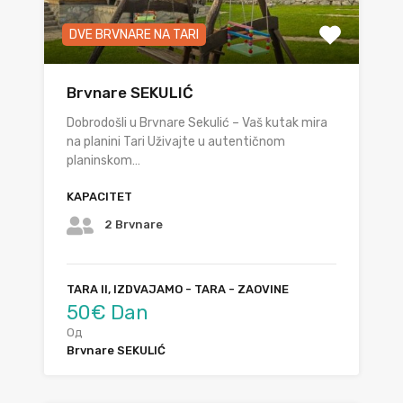
DVE BRVNARE NA TARI
Brvnare SEKULIĆ
Dobrodošli u Brvnare Sekulić – Vaš kutak mira
na planini Tari Uživajte u autentičnom
planinskom…
KAPACITET
2 Brvnare
TARA II, IZDVAJAMO - TARA - ZAOVINE
50€ Dan
Од
Brvnare SEKULIĆ