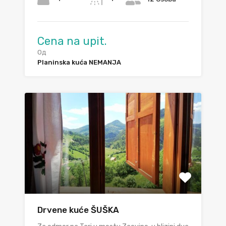
Cena na upit.
Од
Planinska kuća NEMANJA
Drvene kuće ŠUŠKA