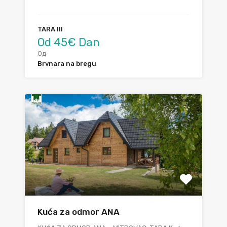
TARA III
Od 45€ Dan
Од
Brvnara na bregu
Kuća za odmor ANA