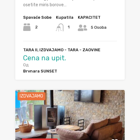
osetite miris borove…
Spavaće Sobe
Kupatila
KAPACITET
2
1
5 Osoba
TARA II, IZDVAJAMO - TARA - ZAOVINE
Cena na upit.
Од
Brvnara SUNSET
IZDVAJAMO