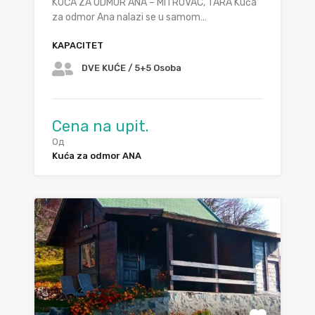
KUĆA ZA ODMOR ANA – MITROVAC, TARA Kuća
za odmor Ana nalazi se u samom…
KAPACITET
DVE KUĆE / 5+5 Osoba
Cena na upit.
Од
Kuća za odmor ANA