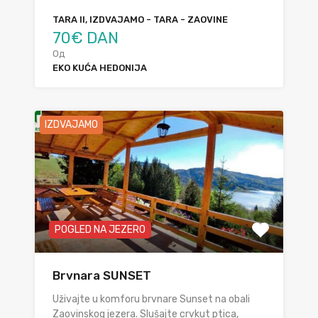
TARA II, IZDVAJAMO - TARA - ZAOVINE
70€ DAN
Од
EKO KUĆA HEDONIJA
IZDVAJAMO
POGLED NA JEZERO
Brvnara SUNSET
Uživajte u komforu brvnare Sunset na obali
Zaovinskog jezera. Slušajte crvkut ptica,