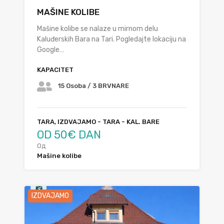
MAŠINE KOLIBE
Mašine kolibe se nalaze u mirnom delu
Kaluđerskih Bara na Tari. Pogledajte lokaciju na
Google…
KAPACITET
15 Osoba / 3 BRVNARE
TARA, IZDVAJAMO - TARA - KAL. BARE
OD 50€ DAN
Од
Mašine kolibe
IZDVAJAMO