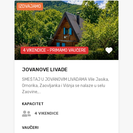
IZDVAJAMO
4 VIKENDICE - PRIMAMO VAUČERE
JOVANOVE LIVADE
SMEŠTAJ U JOVANOVIM LIVADAMA Vile Jasika,
Omorika, Zaovljanka i Višnja se nalaze u selu
Zaovine,…
KAPACITET
4 VIKENDICE
VAUČERI