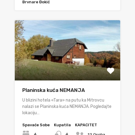
Brvnare Đokić
Planinska kuća NEMANJA
U blizini hotela «Tara» na putu ka Mitrovcu
nalazi se Planinska kuća NEMANJA. Pogledajte
lokaciju…
Spavaće Sobe
Kupatila
KAPACITET
4
4
12 Osoba