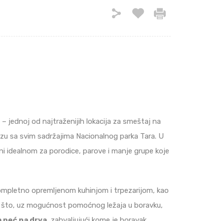
– jednoj od najtraženijih lokacija za smeštaj na
ezu sa svim sadržajima Nacionalnog parka Tara. U
čini idealnom za porodice, parove i manje grupe koje
 kompletno opremljenom kuhinjom i trpezarijom, kao
 – što, uz mogućnost pomoćnog ležaja u boravku,
a peć na drva
, zahvaljujući kome je boravak