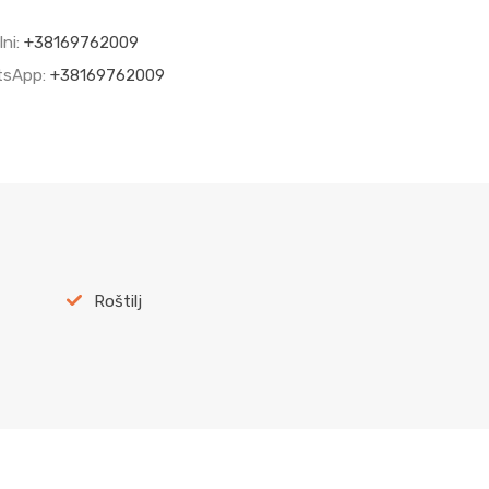
lni:
+38169762009
tsApp:
+38169762009
Roštilj