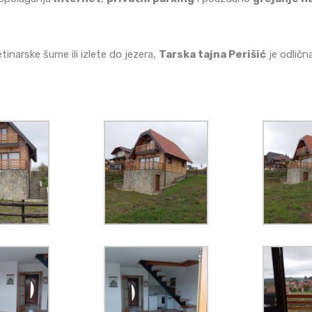
tinarske šume ili izlete do jezera,
Tarska tajna Perišić
je odličn