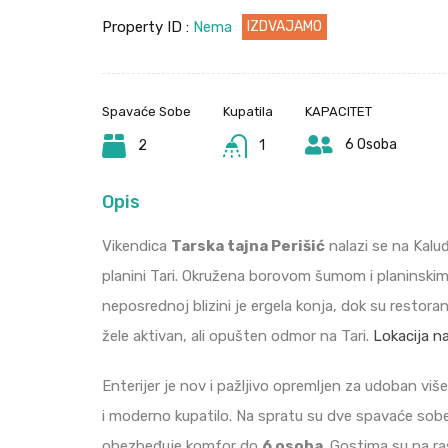
Property ID :
Nema
IZDVAJAMO
Spavaće Sobe
Kupatila
KAPACITET
6 Osoba
2
1
Opis
Vikendica
Tarska tajna Perišić
nalazi se na Kalu
planini Tari. Okružena borovom šumom i planinskim
neposrednoj blizini je ergela konja, dok su restora
žele aktivan, ali opušten odmor na Tari.
Lokacija n
Enterijer je nov i pažljivo opremljen za udoban v
i moderno kupatilo. Na spratu su dve spavaće sob
obezbeđuje komfor do
6 osoba
. Gostima su na r