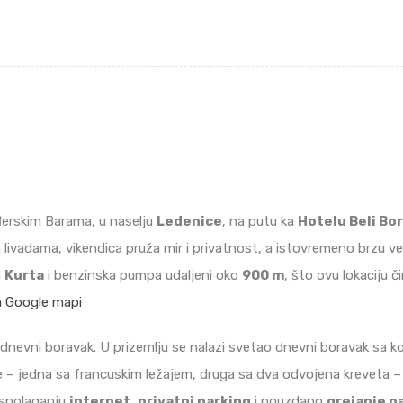
đerskim Barama, u naselju
Ledenice
, na putu ka
Hotelu Beli Bor
 livadama, vikendica pruža mir i privatnost, a istovremeno brzu v
n
Kurta
i benzinska pumpa udaljeni oko
900 m
, što ovu lokaciju 
a Google mapi
išednevni boravak. U prizemlju se nalazi svetao dnevni boravak sa
e – jedna sa francuskim ležajem, druga sa dva odvojena kreveta
aspolaganju
internet
,
privatni parking
i pouzdano
grejanje n