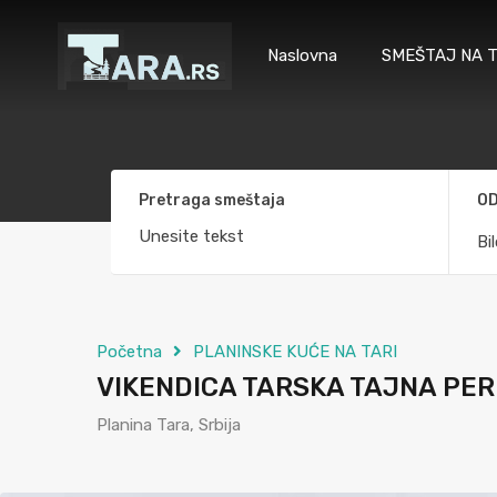
Naslovna
SMEŠTAJ NA T
Pretraga smeštaja
OD
Bi
Početna
PLANINSKE KUĆE NA TARI
VIKENDICA TARSKA TAJNA PER
Planina Tara, Srbija