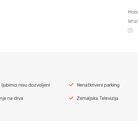
Mobi
Wha
 ljubimci nisu dozvoljeni
Nenatkriveni parking
nje na drva
Zemaljska Televizija