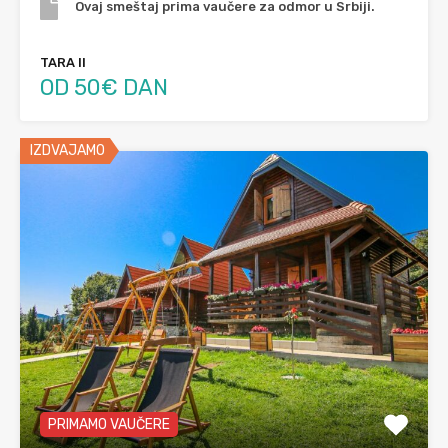
Ovaj smeštaj prima vaučere za odmor u Srbiji.
TARA II
OD 50€ DAN
IZDVAJAMO
PRIMAMO VAUČERE