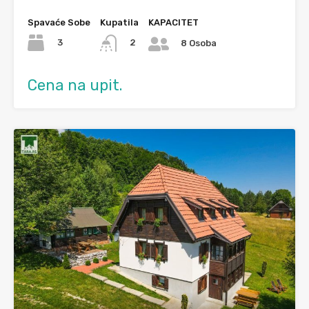
Spavaće Sobe
Kupatila
KAPACITET
3
2
8 Osoba
Cena na upit.