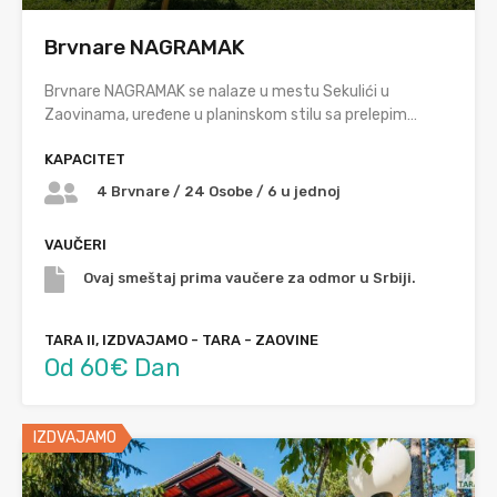
Brvnare NAGRAMAK
Brvnare NAGRAMAK se nalaze u mestu Sekulići u
Zaovinama, uređene u planinskom stilu sa prelepim…
KAPACITET
4 Brvnare / 24 Osobe / 6 u jednoj
VAUČERI
Ovaj smeštaj prima vaučere za odmor u Srbiji.
TARA II, IZDVAJAMO - TARA - ZAOVINE
Od 60€ Dan
IZDVAJAMO