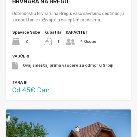
BRVNARA NA BREGU
Dobrodošli u Brvnaru na Bregu, vašu savršenu destinaciju
za opuštanje i uživajte u najlepšim predelima…
Spavaće Sobe
Kupatila
KAPACITET
2
1
4 Osobe
VAUČERI
Ovaj smeštaj prima vaučere za odmor u Srbiji.
TARA III
Od 45€ Dan