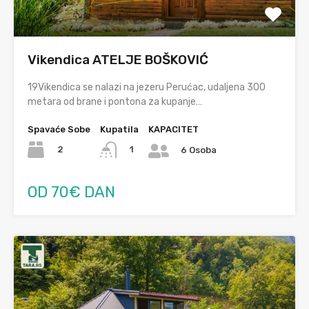
Vikendica ATELJE BOŠKOVIĆ
19Vikendica se nalazi na jezeru Perućac, udaljena 300
metara od brane i pontona za kupanje…
Spavaće Sobe
Kupatila
KAPACITET
2
1
6 Osoba
OD 70€ DAN