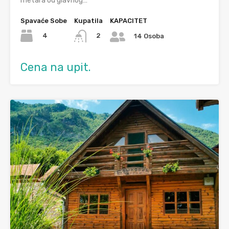
metara od glavnog…
Spavaće Sobe
Kupatila
KAPACITET
4
2
14 Osoba
Cena na upit.