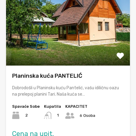
Planinska kuća PANTELIĆ
Dobrodošli u Planinsku kuću Pantelić, vašu idiličnu oazu
na prelepoj planini Tari. Naša kuća se…
Spavaće Sobe
Kupatila
KAPACITET
2
1
6 Osoba
Cena na upit.