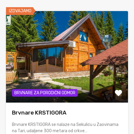
IZDVAJAMO
BRVNARE ZA PORODIČNI ODMOR
Brvnare KRSTIGORA
Brvnare KRSTIGORA se nalaze na Sekuliću u Zaovinama
na Tari, udaljene 300 metara od crkve…