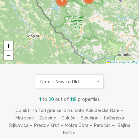
83
+
−
Leaflet
|
©
OpenStreetMap
Date - New to Old
1
to
20
out of
118
properties
Objekti na Tari gde se loži u sobi. Kaluđerske Bare –
Mitrovac – Zaovine – Osluša – Sokolina – Račanska
Šljivovica – Predov Krst – Mokra Gora – Perućac – Bajina
Bašta.