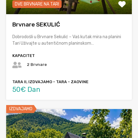
DVE BRVNARE NA TARI
Brvnare SEKULIĆ
Dobrodošli u Brvnare Sekulić – Vaš kutak mira na planini
Tari Uživajte u autentičnom planinskom…
KAPACITET
2 Brvnare
TARA II, IZDVAJAMO - TARA - ZAOVINE
50€ Dan
IZDVAJAMO