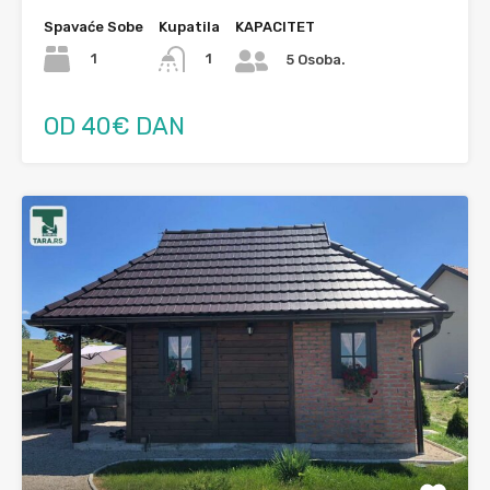
Spavaće Sobe
Kupatila
KAPACITET
1
1
5 Osoba.
OD 40€ DAN