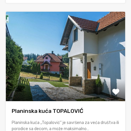
Planinska kuća TOPALOVIĆ
Planinska kuća „Topalović“ je savršena za veća društva ili
porodice sa decom, a može maksimalno…