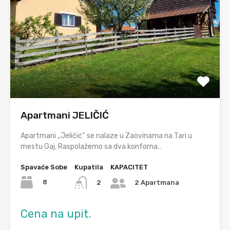
Apartmani JELIČIĆ
Apartmani „Jeličić“ se nalaze u Zaovinama na Tari u
mestu Gaj. Raspolažemo sa dva konforna…
Spavaće Sobe
Kupatila
KAPACITET
8
2
2 Apartmana
Cena na upit.