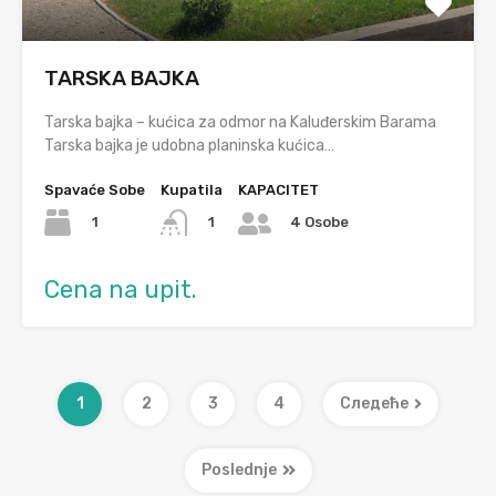
TARSKA BAJKA
Tarska bajka – kućica za odmor na Kaluđerskim Barama
Tarska bajka je udobna planinska kućica…
Spavaće Sobe
Kupatila
KAPACITET
1
1
4 Osobe
Cena na upit.
1
2
3
4
Следеће
Poslednje