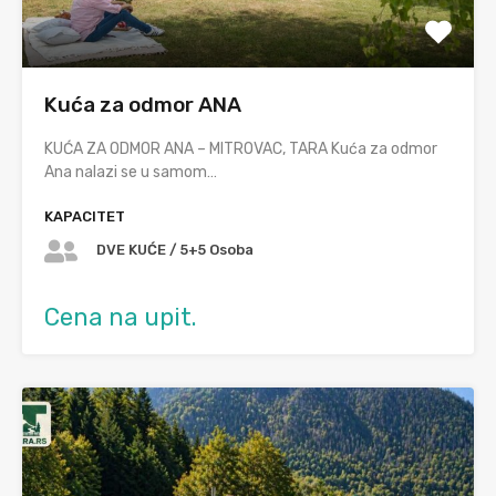
Kuća za odmor ANA
KUĆA ZA ODMOR ANA – MITROVAC, TARA Kuća za odmor
Ana nalazi se u samom…
KAPACITET
DVE KUĆE / 5+5 Osoba
Cena na upit.