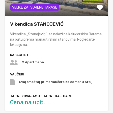
VELIKE ZATVORENE TARASE
Vikendica STANOJEVIĆ
Vikendica „Stanojević“ se nalazi na Kaluđerskim Barama,
na putu prema manastirskim stanovima. Pogledajte
lokaciju na…
KAPACITET
2 Apartmana
VAUČERI
Ovaj smeštaj prima vaučere za odmor u Srbiji.
TARA, IZDVAJAMO - TARA - KAL. BARE
Cena na upit.