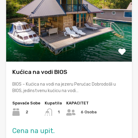
Kućica na vodi BIOS
BIOS – Kućica na vodi na jezeru Perućac Dobrodošli u
BIOS, jedinstvenu kućicu na vodi…
Spavaće Sobe
Kupatila
KAPACITET
2
1
6 Osoba
Cena na upit.