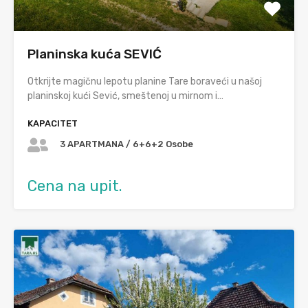
Planinska kuća SEVIĆ
Otkrijte magičnu lepotu planine Tare boraveći u našoj
planinskoj kući Sević, smeštenoj u mirnom i…
KAPACITET
3 APARTMANA / 6+6+2 Osobe
Cena na upit.