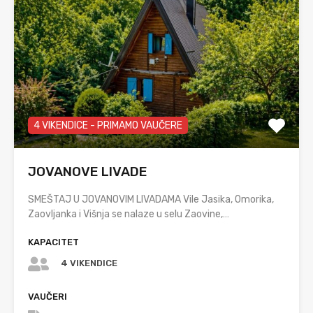
4 VIKENDICE - PRIMAMO VAUČERE
JOVANOVE LIVADE
SMEŠTAJ U JOVANOVIM LIVADAMA Vile Jasika, Omorika,
Zaovljanka i Višnja se nalaze u selu Zaovine,…
KAPACITET
4 VIKENDICE
VAUČERI