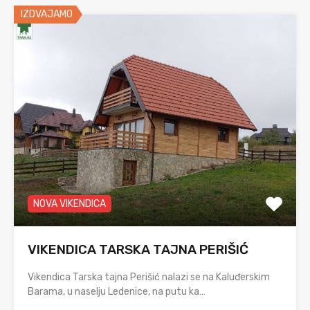
IZDVAJAMO
NOVA VIKENDICA
VIKENDICA TARSKA TAJNA PERIŠIĆ
Vikendica Tarska tajna Perišić nalazi se na Kaluđerskim
Barama, u naselju Ledenice, na putu ka…