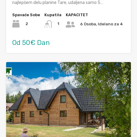
najlepšem delu planine Tare, udaljena samo 5…
Spavaće Sobe
Kupatila
KAPACITET
2
1
6 Osoba, Idelano za 4
Od 50€ Dan