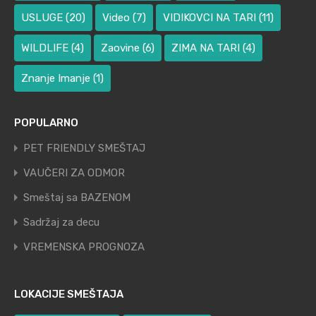
USLUGE
(20)
Video
(7)
VIDIKOVCI NA TARI
(11)
WILDLIFE
(4)
Zaovine
(6)
ZIMA NA TARI
(4)
Znanje Imanje
(1)
POPULARNO
PET FRIENDLY SMEŠTAJ
VAUČERI ZA ODMOR
Smeštaj sa BAZENOM
Sadržaj za decu
VREMENSKA PROGNOZA
LOKACIJE SMEŠTAJA