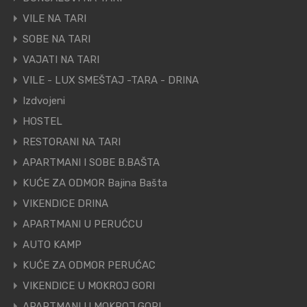
VILE NA TARI
SOBE NA TARI
VAJATI NA TARI
VILE - LUX SMEŠTAJ -TARA - DRINA
Izdvojeni
HOSTEL
RESTORANI NA TARI
APARTMANI I SOBE B.BAŠTA
KUĆE ZA ODMOR Bajina Bašta
VIKENDICE DRINA
APARTMANI U PERUĆCU
AUTO KAMP
KUĆE ZA ODMOR PERUĆAC
VIKENDICE U MOKROJ GORI
APARTMANI U MOKROJ GORI