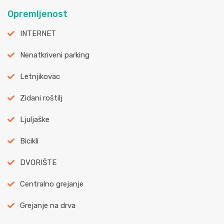
Opremljenost
INTERNET
Nenatkriveni parking
Letnjikovac
Zidani roštilj
Ljuljaške
Bicikli
DVORIŠTE
Centralno grejanje
Grejanje na drva