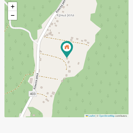
+
−
Leaflet
|
©
OpenStreetMap
contributors