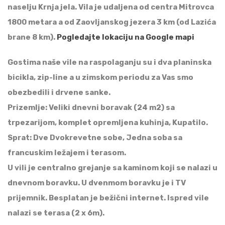
naselju Krnja jela. Vila je udaljena od centra Mitrovca
1800 metara a od Zaovljanskog jezera 3 km (od Lazića
brane 8 km).
Pogledajte lokaciju na Google mapi
Gostima naše vile na raspolaganju su i dva planinska
bicikla, zip-line a u zimskom periodu za Vas smo
obezbedili i drvene sanke.
Prizemlje: Veliki dnevni boravak (24 m2) sa
trpezarijom, komplet opremljena kuhinja, Kupatilo.
Sprat: Dve Dvokrevetne sobe, Jedna soba sa
francuskim ležajem i terasom.
U vili je centralno grejanje sa kaminom koji se nalazi u
dnevnom boravku. U dvenmom boravku je i TV
prijemnik. Besplatan je bežični internet. Ispred vile
nalazi se terasa (2 x 6m).