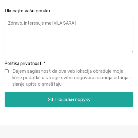
Ukucajte vašu poruku
Politika privatnosti
*
Dajem saglasnost da ova veb lokacija obrađuje moje
lične podatke u stroge svrhe odgovora na moja pitanja i
slanje upita o smeštaju.
Пошаљи поруку