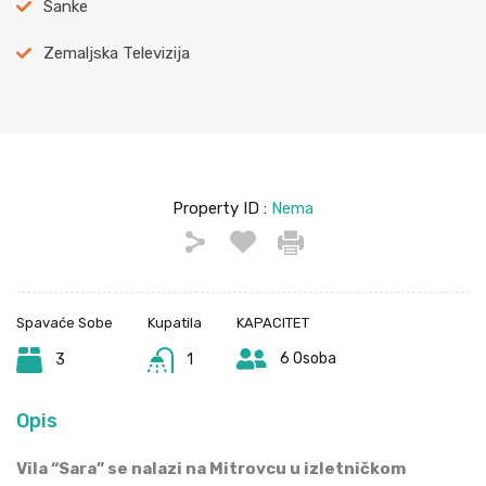
Sanke
Zemaljska Televizija
Property ID :
Nema
Spavaće Sobe
Kupatila
KAPACITET
6 Osoba
3
1
Opis
Vila “Sara” se nalazi na Mitrovcu u izletničkom