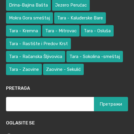
Drina-Bajina Bašta
Jezero Perućac
Mokra Gora smeštaj
Tara - Kaluđerske Bare
Tara - Kremna
Tara - Mitrovac
Tara - Osluša
Tara - Rastište i Predov Krst
Tara - Račanska Šljivovica
Tara - Sokolina -smeštaj
Tara - Zaovine
Zaovine - Sekulić
PRETRAGA
Претрага
за:
OGLASITE SE