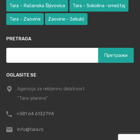
Tara - Račanska Šljivovica
Tara - Sokolina -smeštaj
Tara - Zaovine
Zaovine - Sekulić
PRETRAGA
Претрага
за:
OGLASITE SE
Agencija za reklamnu delatnost
"Tara-planina"
+381 64 6132794
info@tara.rs