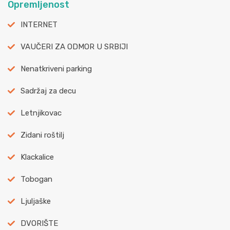
Opremljenost
INTERNET
VAUČERI ZA ODMOR U SRBIJI
Nenatkriveni parking
Sadržaj za decu
Letnjikovac
Zidani roštilj
Klackalice
Tobogan
Ljuljaške
DVORIŠTE