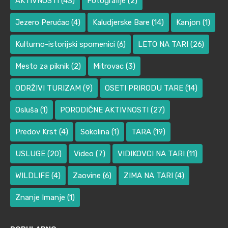
AKTIVNOSTI
(43)
Fotografije
(2)
Jezero Perućac
(4)
Kaludjerske Bare
(14)
Kanjon
(1)
Kulturno-istorijski spomenici
(6)
LETO NA TARI
(26)
Mesto za piknik
(2)
Mitrovac
(3)
ODRŽIVI TURIZAM
(9)
OSETI PRIRODU TARE
(14)
Osluša
(1)
PORODIČNE AKTIVNOSTI
(27)
Predov Krst
(4)
Sokolina
(1)
TARA
(19)
USLUGE
(20)
Video
(7)
VIDIKOVCI NA TARI
(11)
WILDLIFE
(4)
Zaovine
(6)
ZIMA NA TARI
(4)
Znanje Imanje
(1)