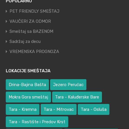
POPULARNO
PET FRIENDLY SMEŠTAJ
VAUČERI ZA ODMOR
Smeštaj sa BAZENOM
Sadržaj za decu
VREMENSKA PROGNOZA
LOKACIJE SMEŠTAJA
Drina-Bajina Bašta
Jezero Perućac
Mokra Gora smeštaj
Tara - Kaluđerske Bare
Tara - Kremna
Tara - Mitrovac
Tara - Osluša
Tara - Rastište i Predov Krst