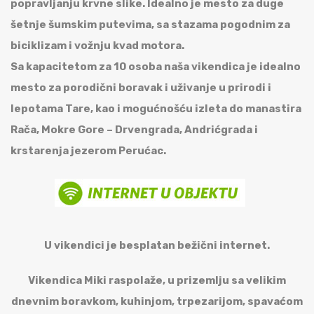
popravljanju krvne slike. Idealno je mesto za duge
šetnje šumskim putevima, sa stazama pogodnim za
biciklizam i vožnju kvad motora.
Sa kapacitetom za 10 osoba naša vikendica je idealno
mesto za porodični boravak i uživanje u prirodi i
lepotama Tare, kao i mogućnošću izleta do manastira
Rača, Mokre Gore – Drvengrada, Andrićgrada i
krstarenja jezerom Perućac.
U vikendici je besplatan bežični internet.
Vikendica Miki raspolaže, u prizemlju sa velikim
dnevnim boravkom, kuhinjom, trpezarijom, spavaćom