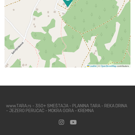
Leaflet
|
©
OpenStreetMap
contributors
www.TARA.rs - 350+ SMEŠTAJA - PLANINA TARA - REKA DRINA
- JEZERO PERUĆAC - MOKRA GORA - KREMNA