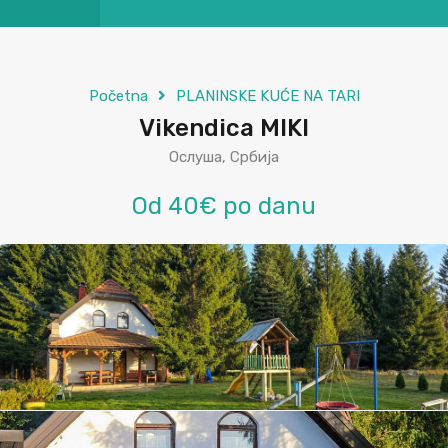
Početna
PLANINSKE KUĆE NA TARI
Vikendica MIKI
Ослуша, Србија
Od 40€ po danu