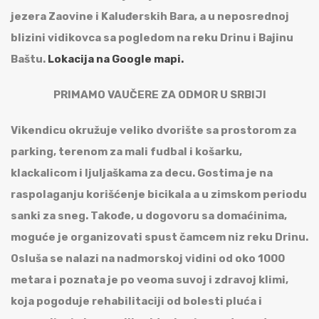
jezera Zaovine i Kaluđerskih Bara, a u neposrednoj
blizini vidikovca sa pogledom na reku Drinu i Bajinu
Baštu.
Lokacija na Google mapi.
PRIMAMO VAUČERE ZA ODMOR U SRBIJI
Vikendicu okružuje veliko dvorište sa prostorom za
parking, terenom za mali fudbal i košarku,
klackalicom i ljuljaškama za decu. Gostima je na
raspolaganju korišćenje bicikala a u zimskom periodu
sanki za sneg. Takođe, u dogovoru sa domaćinima,
moguće je organizovati spust čamcem niz reku Drinu.
Osluša se nalazi na nadmorskoj vidini od oko 1000
metara i poznata je po veoma suvoj i zdravoj klimi,
koja pogoduje rehabilitaciji od bolesti pluća i