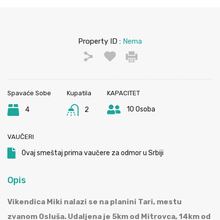
Property ID :
Nema
Spavaće Sobe
Kupatila
KAPACITET
10 Osoba
4
2
VAUČERI
Ovaj smeštaj prima vaučere za odmor u Srbiji
Opis
Vikendica Miki nalazi se na planini Tari, mestu
zvanom Osluša. Udaljena je 5km od Mitrovca, 14km od