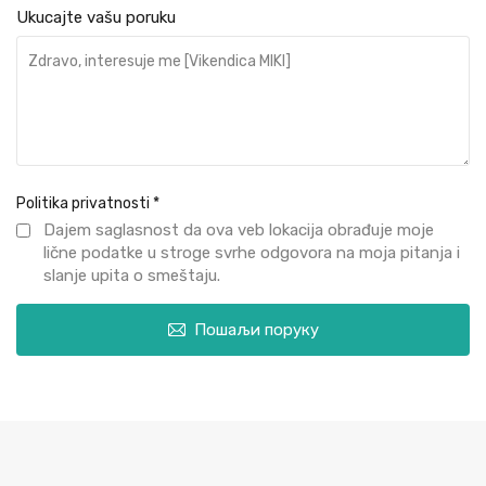
Ukucajte vašu poruku
Politika privatnosti
*
Dajem saglasnost da ova veb lokacija obrađuje moje
lične podatke u stroge svrhe odgovora na moja pitanja i
slanje upita o smeštaju.
Пошаљи поруку