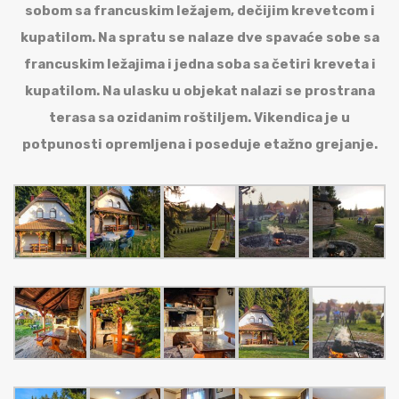
sobom sa francuskim ležajem, dečijim krevetcom i
kupatilom. Na spratu se nalaze dve spavaće sobe sa
francuskim ležajima i jedna soba sa četiri kreveta i
kupatilom. Na ulasku u objekat nalazi se prostrana
terasa sa ozidanim roštiljem. Vikendica je u
potpunosti opremljena i poseduje etažno grejanje.