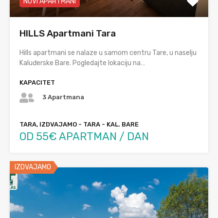
NOVI APARTMANI
HILLS Apartmani Tara
Hills apartmani se nalaze u samom centru Tare, u naselju
Kaluđerske Bare. Pogledajte lokaciju na…
KAPACITET
3 Apartmana
TARA, IZDVAJAMO - TARA - KAL. BARE
OD 55€ APARTMAN / DAN
IZDVAJAMO