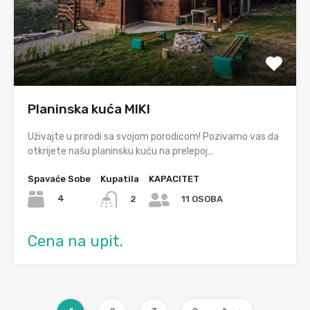
Planinska kuća MIKI
Uživajte u prirodi sa svojom porodicom! Pozivamo vas da
otkrijete našu planinsku kuću na prelepoj…
Spavaće Sobe
Kupatila
KAPACITET
4
2
11 OSOBA
Cena na upit.