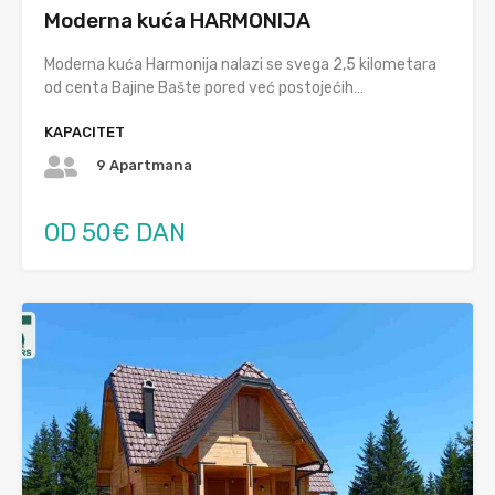
Moderna kuća HARMONIJA
Moderna kuća Harmonija nalazi se svega 2,5 kilometara
od centa Bajine Bašte pored već postojećih…
KAPACITET
9 Apartmana
OD 50€ DAN