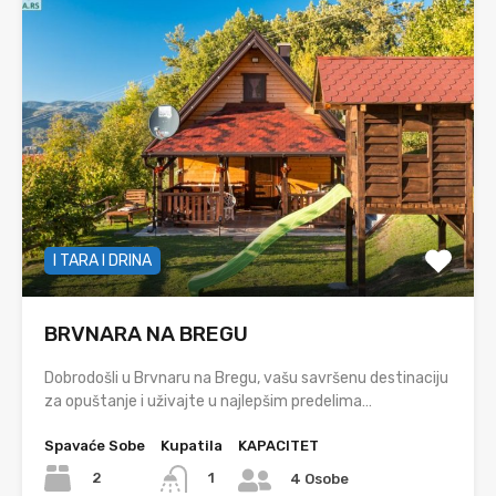
I TARA I DRINA
BRVNARA NA BREGU
Dobrodošli u Brvnaru na Bregu, vašu savršenu destinaciju
za opuštanje i uživajte u najlepšim predelima…
Spavaće Sobe
Kupatila
KAPACITET
2
1
4 Osobe