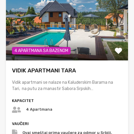
4 APARTMANA SA BAZENOM
VIDIK APARTMANI TARA
Vidik apartmani se nalaze na Kaluđerskim Barama na
Tari, na putu za manastir Sabora Srpskih…
KAPACITET
4 Apartmana
VAUČERI
Ovaj smeštaj prima vaučere za odmor u Srbiji.