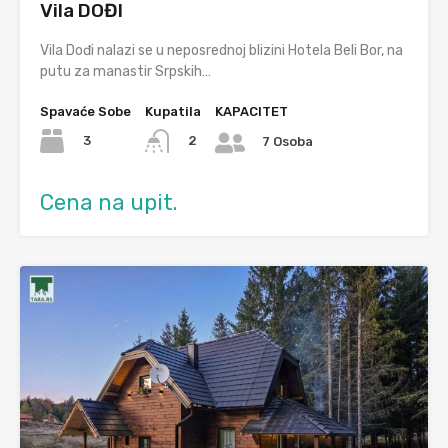
Vila DOĐI
Vila Dođi nalazi se u neposrednoj blizini Hotela Beli Bor, na
putu za manastir Srpskih…
Spavaće Sobe
Kupatila
KAPACITET
3
2
7 Osoba
Cena na upit.