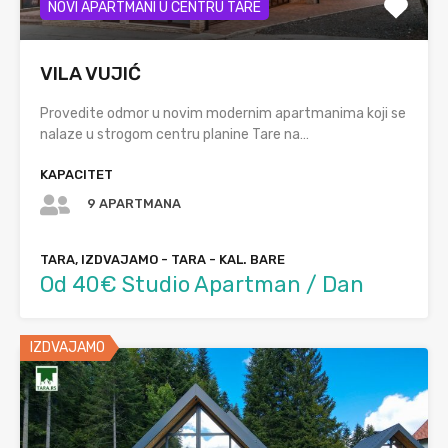
NOVI APARTMANI U CENTRU TARE
VILA VUJIĆ
Provedite odmor u novim modernim apartmanima koji se
nalaze u strogom centru planine Tare na…
KAPACITET
9 APARTMANA
TARA, IZDVAJAMO - TARA - KAL. BARE
Od 40€ Studio Apartman / Dan
IZDVAJAMO