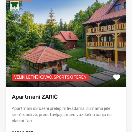
VELIKI LETNJIKOVAC, SPORTSKI TEREN
Apartmani ZARIĆ
Apartmani okruženi prelepim livadama, šumama jele,
smrče, bukve, predstavljaju pravu vazdušnu banju na
planini Tari.…