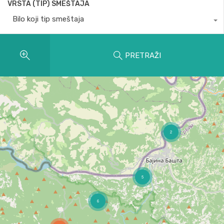
VRSTA (TIP) SMEŠTAJA
Bilo koji tip smeštaja
PRETRAŽI
2
5
6