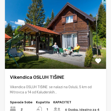
Vikendica OSLUH TIŠINE
Vikendica OSLUH TIŠINE se nalazi na Osluši, 5 km od
Mitrovca a 14 od Kaluđerskih…
Spavaće Sobe
Kupatila
KAPACITET
2
1
6 Osoba, idealno za 4