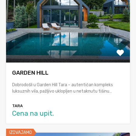
GARDEN HILL
Dobrodošli u Garden Hill Tara – autentičan kompleks
luksuznih vila, pažljivo uklopljen u netaknutu tišinu…
TARA
Cena na upit.
IZDVAJAMO