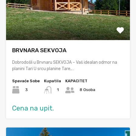
BRVNARA SEKVOJA
Dobrodošli u Brvnaru SEKVOJA – Vaš idealan odmor na
planini Tari U srcu planine Tare,…
Spavaće Sobe
Kupatila
KAPACITET
3
1
8 Osoba
Cena na upit.