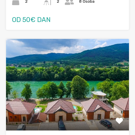
2
2
8 Osoba
OD 50€ DAN