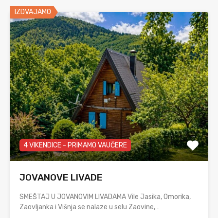
IZDVAJAMO
4 VIKENDICE - PRIMAMO VAUČERE
JOVANOVE LIVADE
SMEŠTAJ U JOVANOVIM LIVADAMA Vile Jasika, Omorika,
Zaovljanka i Višnja se nalaze u selu Zaovine,…