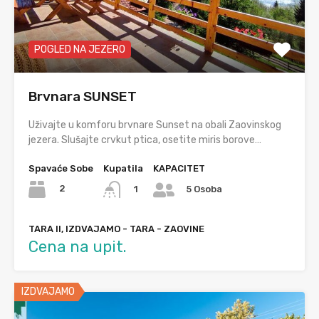
POGLED NA JEZERO
Brvnara SUNSET
Uživajte u komforu brvnare Sunset na obali Zaovinskog
jezera. Slušajte crvkut ptica, osetite miris borove…
Spavaće Sobe
Kupatila
KAPACITET
2
1
5 Osoba
TARA II, IZDVAJAMO - TARA - ZAOVINE
Cena na upit.
IZDVAJAMO