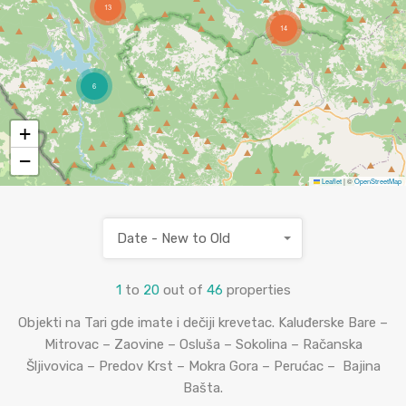
13
14
6
+
−
Leaflet
|
©
OpenStreetMap
Date - New to Old
1
to
20
out of
46
properties
Objekti na Tari gde imate i dečiji krevetac. Kaluđerske Bare –
Mitrovac – Zaovine – Osluša – Sokolina – Račanska
Šljivovica – Predov Krst – Mokra Gora – Perućac – Bajina
Bašta.