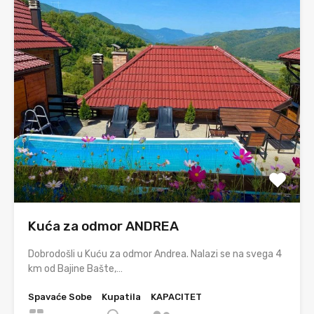
Kuća za odmor ANDREA
Dobrodošli u Kuću za odmor Andrea. Nalazi se na svega 4
km od Bajine Bašte,…
Spavaće Sobe
Kupatila
KAPACITET