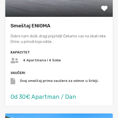
Smeštaj ENIGMA
Dobro nam došli, dragi prijatelji! Čekamo vas na obali reke
Drine, u prirodi koja odiše…
KAPACITET
4 Apartmana i 4 Sobe
VAUČERI
Ovaj smeštaj prima vaučere za odmor u Srbiji.
Od 30€ Apartman / Dan