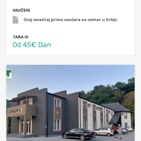
VAUČERI
Ovaj smeštaj prima vaučere za odmor u Srbiji.
TARA III
Od 45€ Dan