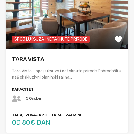
SPOJ LUKSUZA I NETAKNUTE PRIRODE
TARA VISTA
Tara Vista – spoj luksuza i netaknute prirode Dobrodošli u
naš ekskluzivni planinski raj na…
KAPACITET
5 Osoba
TARA, IZDVAJAMO - TARA - ZAOVINE
OD 80€ DAN