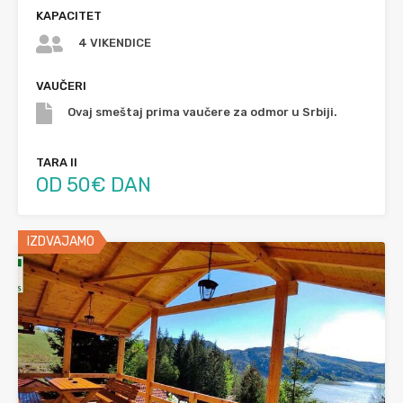
KAPACITET
4 VIKENDICE
VAUČERI
Ovaj smeštaj prima vaučere za odmor u Srbiji.
TARA II
OD 50€ DAN
IZDVAJAMO