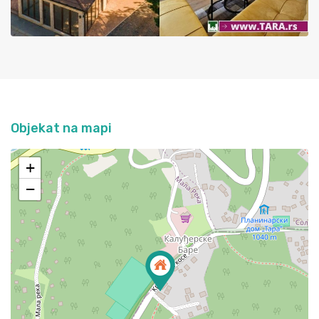
Objekat na mapi
+
−