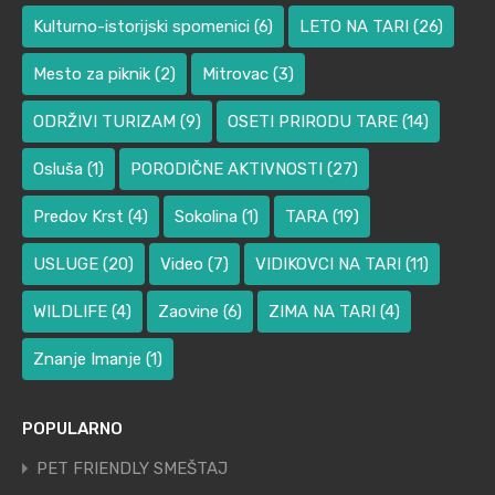
Kulturno-istorijski spomenici
(6)
LETO NA TARI
(26)
Mesto za piknik
(2)
Mitrovac
(3)
ODRŽIVI TURIZAM
(9)
OSETI PRIRODU TARE
(14)
Osluša
(1)
PORODIČNE AKTIVNOSTI
(27)
Predov Krst
(4)
Sokolina
(1)
TARA
(19)
USLUGE
(20)
Video
(7)
VIDIKOVCI NA TARI
(11)
WILDLIFE
(4)
Zaovine
(6)
ZIMA NA TARI
(4)
Znanje Imanje
(1)
POPULARNO
PET FRIENDLY SMEŠTAJ