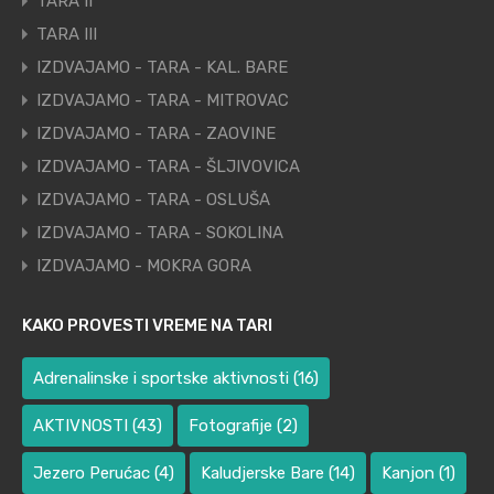
TARA II
TARA III
IZDVAJAMO - TARA - KAL. BARE
IZDVAJAMO - TARA - MITROVAC
IZDVAJAMO - TARA - ZAOVINE
IZDVAJAMO - TARA - ŠLJIVOVICA
IZDVAJAMO - TARA - OSLUŠA
IZDVAJAMO - TARA - SOKOLINA
IZDVAJAMO - MOKRA GORA
KAKO PROVESTI VREME NA TARI
Adrenalinske i sportske aktivnosti
(16)
AKTIVNOSTI
(43)
Fotografije
(2)
Jezero Perućac
(4)
Kaludjerske Bare
(14)
Kanjon
(1)