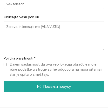
Ukucajte vašu poruku
Politika privatnosti
*
Dajem saglasnost da ova veb lokacija obrađuje moje
lične podatke u stroge svrhe odgovora na moja pitanja i
slanje upita o smeštaju.
Пошаљи поруку