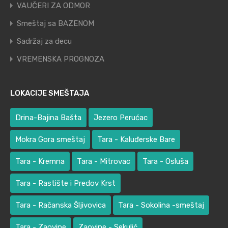
VAUČERI ZA ODMOR
Smeštaj sa BAZENOM
Sadržaj za decu
VREMENSKA PROGNOZA
LOKACIJE SMEŠTAJA
Drina-Bajina Bašta
Jezero Perućac
Mokra Gora smeštaj
Tara - Kaluđerske Bare
Tara - Kremna
Tara - Mitrovac
Tara - Osluša
Tara - Rastište i Predov Krst
Tara - Račanska Šljivovica
Tara - Sokolina -smeštaj
Tara - Zaovine
Zaovine - Sekulić