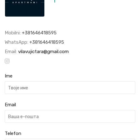
1
Mobilni:
+381646418595
WhatsApp:
+381646418595
Email:
vilavujictara@gmail.com
Ime
Email
Telefon