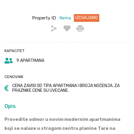
Property ID :
Nema
IZDVAJAMO
KAPACITET
9 APARTMANA
CENOVNIK
CENA ZAVISI OD TIPA APARTMANA I BROJA NOĆENJA. ZA
PRAZNIKE CENE SU UVEĆANE.
Opis
Provedite odmor u novim modernim apartmanima
koji se nalaze u strogom centru planine Tare na