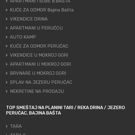
APARTMANI I SOBE B.BAŠTA
KUĆE ZA ODMOR Bajina Bašta
VIKENDICE DRINA
APARTMANI U PERUĆCU
AUTO KAMP
KUĆE ZA ODMOR PERUĆAC
VIKENDICE U MOKROJ GORI
APARTMANI U MOKROJ GORI
BRVNARE U MOKROJ GORI
SPLAV NA JEZERU PERUĆAC
NEKRETINE NA PRODAJU
TOP SMEŠTAJ NA PLANINI TARI / REKA DRINA / JEZERO
PERUĆAC, BAJINA BAŠTA
TARA