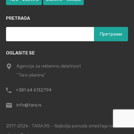
PRETRAGA
Претрага
за:
OGLASITE SE
Agencija za reklamnu delatnost
"Tara-planina"
+381 64 6132794
info@tara.rs
2017-2026- TARA.RS - Najbolja ponuda smeštaja na