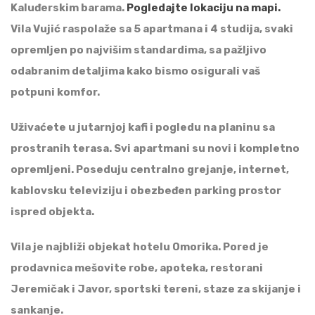
Kaluđerskim barama.
Pogledajte lokaciju na mapi.
Vila Vujić raspolaže sa 5 apartmana i 4 studija, svaki
opremljen po najvišim standardima, sa pažljivo
odabranim detaljima kako bismo osigurali vaš
potpuni komfor.
Uživaćete u jutarnjoj kafi i pogledu na planinu sa
prostranih terasa.
Svi apartmani su novi i kompletno
opremljeni.
Poseduju centralno grejanje, internet,
kablovsku televiziju i obezbeđen parking prostor
ispred objekta.
Vila je najbliži objekat hotelu Omorika. Pored je
prodavnica mešovite robe, apoteka, restorani
Jeremičak i Javor, sportski tereni, staze za skijanje i
sankanje.