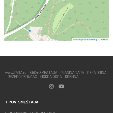
Leaflet
|
©
OpenStreetMap
contributors
www.TARA.rs - 350+ SMEŠTAJA - PLANINA TARA - REKA DRINA
- JEZERO PERUĆAC - MOKRA GORA - KREMNA
TIPOVI SMEŠTAJA