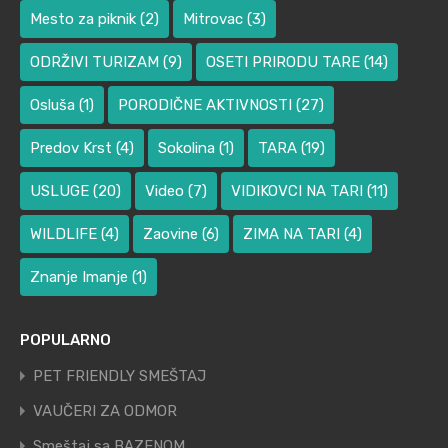
Mesto za piknik
(2)
Mitrovac
(3)
ODRŽIVI TURIZAM
(9)
OSETI PRIRODU TARE
(14)
Osluša
(1)
PORODIČNE AKTIVNOSTI
(27)
Predov Krst
(4)
Sokolina
(1)
TARA
(19)
USLUGE
(20)
Video
(7)
VIDIKOVCI NA TARI
(11)
WILDLIFE
(4)
Zaovine
(6)
ZIMA NA TARI
(4)
Znanje Imanje
(1)
POPULARNO
PET FRIENDLY SMEŠTAJ
VAUČERI ZA ODMOR
Smeštaj sa BAZENOM