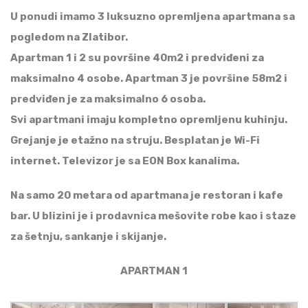
U ponudi imamo 3 luksuzno opremljena apartmana sa
pogledom na Zlatibor.
Apartman 1 i 2 su površine 40m2 i predviđeni za
maksimalno 4 osobe. Apartman 3 je površine 58m2 i
predviđen je za maksimalno 6 osoba.
Svi apartmani imaju kompletno opremljenu kuhinju.
Grejanje je etažno na struju. Besplatan je Wi-Fi
internet. Televizor je sa EON Box kanalima.
Na samo 20 metara od apartmana je restoran i kafe
bar. U blizini je i prodavnica mešovite robe kao i staze
za šetnju, sankanje i skijanje.
APARTMAN 1