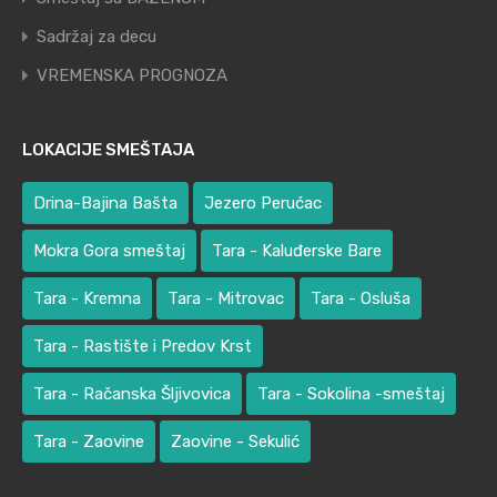
Sadržaj za decu
VREMENSKA PROGNOZA
LOKACIJE SMEŠTAJA
Drina-Bajina Bašta
Jezero Perućac
Mokra Gora smeštaj
Tara - Kaluđerske Bare
Tara - Kremna
Tara - Mitrovac
Tara - Osluša
Tara - Rastište i Predov Krst
Tara - Račanska Šljivovica
Tara - Sokolina -smeštaj
Tara - Zaovine
Zaovine - Sekulić