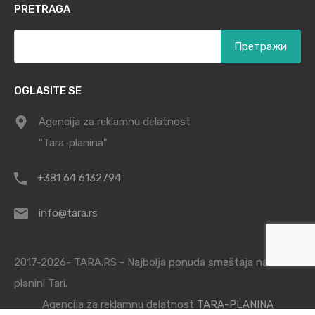
PRETRAGA
Претрага
за:
OGLASITE SE
Agencija za reklamnu delatnost
"Tara-planina"
+381 64 6132794
info@tara.rs
2017-2026- TARA.RS - Najbolja ponuda smeštaja na
planini Tari.
Agencija za reklamnu delatnost
TARA-PLANINA