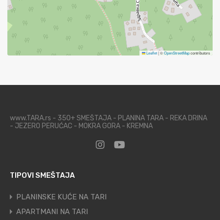
Leaflet
|
©
OpenStreetMap
contributors
www.TARA.rs - 350+ SMEŠTAJA - PLANINA TARA - REKA DRINA
- JEZERO PERUĆAC - MOKRA GORA - KREMNA
TIPOVI SMEŠTAJA
PLANINSKE KUĆE NA TARI
APARTMANI NA TARI