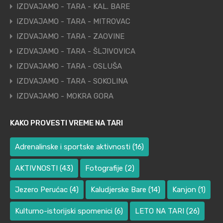
IZDVAJAMO - TARA - KAL. BARE
IZDVAJAMO - TARA - MITROVAC
IZDVAJAMO - TARA - ZAOVINE
IZDVAJAMO - TARA - ŠLJIVOVICA
IZDVAJAMO - TARA - OSLUŠA
IZDVAJAMO - TARA - SOKOLINA
IZDVAJAMO - MOKRA GORA
KAKO PROVESTI VREME NA TARI
Adrenalinske i sportske aktivnosti
(16)
AKTIVNOSTI
(43)
Fotografije
(2)
Jezero Perućac
(4)
Kaludjerske Bare
(14)
Kanjon
(1)
Kulturno-istorijski spomenici
(6)
LETO NA TARI
(26)