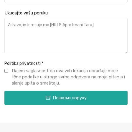
Ukucajte vašu poruku
Politika privatnosti
*
Dajem saglasnost da ova veb lokacija obrađuje moje
lične podatke u stroge svrhe odgovora na moja pitanja i
slanje upita o smeštaju.
Пошаљи поруку