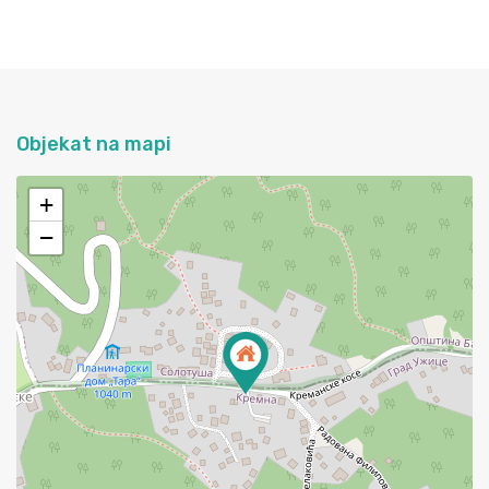
Objekat na mapi
+
−