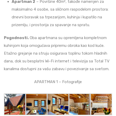
Apartman 2
– Površine 40m², takođe namenjen za
maksimalno 4 osobe, sa sličnom raspodelom prostora:
dnevni boravak sa trpezarijom, kuhinja i kupatilo na
prizemlju, i prostorija za spavanje na spratu.
Pogodnosti.
Oba apartmana su opremljena kompletnom
kuhinjom koja omogućava pripremu obroka kao kod kuće.
Etažno grejanje na struju osigurava toplinu tokom hladnih
dana, dok su besplatni Wi-Fi internet i televizija sa Total TV
kanalima dostupni za vašu zabavu i povezivanje sa svetom.
APARTMAN 1 – Fotografije