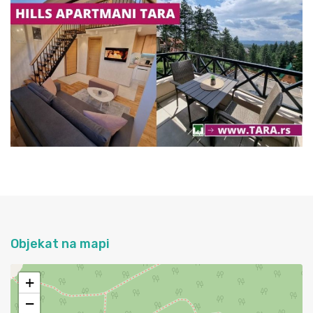
Objekat na mapi
+
−