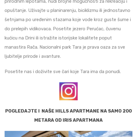
prirodnim lepotama, nudi brojne mogućnosti za rekreaciju i
opuštanje. Uživajte u planinarenju, biciklizmu ili jednostavno
šetnjama po uređenim stazama koje vode kroz guste šume i
do prelepih vidikovaca. Posetite jezero Perućac, čuvenu
kućicu na Drini ili istražite istorijske lokalitete poput
manastira Rača. Nacionalni park Tara je prava oaza za sve
ljubitelje prirode i avanture.
Posetite nas i doživite sve čari koje Tara ima da ponudi.
POGLEDAJTE I NAŠE HILLS APARTMANE NA SAMO 200
METARA OD IRIS APARTMANA