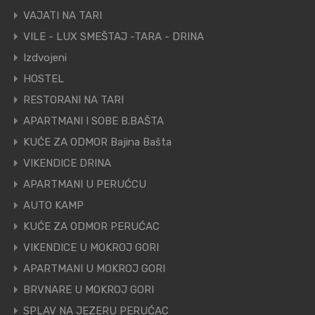
VAJATI NA TARI
VILE - LUX SMEŠTAJ -TARA - DRINA
Izdvojeni
HOSTEL
RESTORANI NA TARI
APARTMANI I SOBE B.BAŠTA
KUĆE ZA ODMOR Bajina Bašta
VIKENDICE DRINA
APARTMANI U PERUĆCU
AUTO KAMP
KUĆE ZA ODMOR PERUĆAC
VIKENDICE U MOKROJ GORI
APARTMANI U MOKROJ GORI
BRVNARE U MOKROJ GORI
SPLAV NA JEZERU PERUĆAC