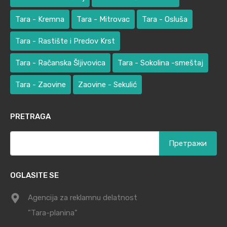
Tara - Kremna
Tara - Mitrovac
Tara - Osluša
Tara - Rastište i Predov Krst
Tara - Račanska Šljivovica
Tara - Sokolina -smeštaj
Tara - Zaovine
Zaovine - Sekulić
PRETRAGA
Претрага
за:
OGLASITE SE
Agencija za reklamnu delatnost
"Tara-planina"