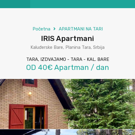
Početna
APARTMANI NA TARI
IRIS Apartmani
Kaluđerske Bare, Planina Tara, Srbija
TARA, IZDVAJAMO - TARA - KAL. BARE
OD 40€ Apartman / dan