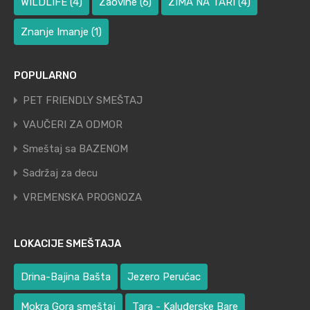
WILDLIFE
(4)
Zaovine
(6)
ZIMA NA TARI
(4)
Znanje Imanje
(1)
POPULARNO
PET FRIENDLY SMEŠTAJ
VAUČERI ZA ODMOR
Smeštaj sa BAZENOM
Sadržaj za decu
VREMENSKA PROGNOZA
LOKACIJE SMEŠTAJA
Drina-Bajina Bašta
Jezero Perućac
Mokra Gora smeštaj
Tara - Kaluđerske Bare