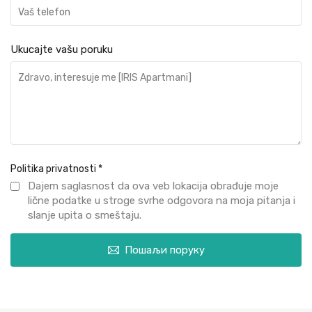
Ukucajte vašu poruku
Politika privatnosti
*
Dajem saglasnost da ova veb lokacija obrađuje moje
lične podatke u stroge svrhe odgovora na moja pitanja i
slanje upita o smeštaju.
Пошаљи поруку