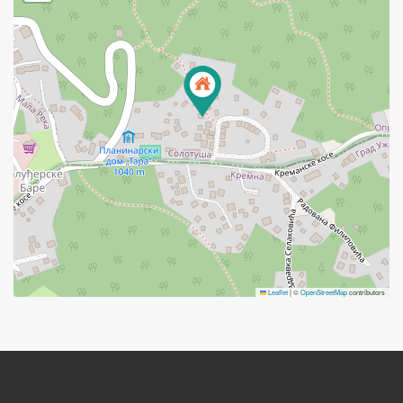
Leaflet
|
©
OpenStreetMap
contributors