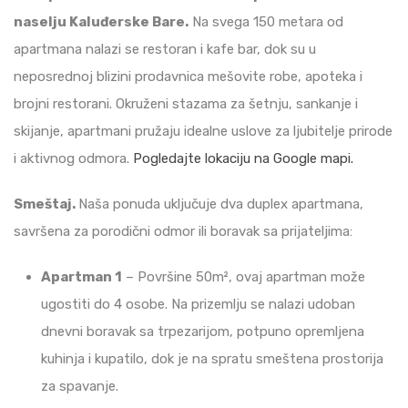
naselju Kaluđerske Bare.
Na svega 150 metara od
apartmana nalazi se restoran i kafe bar, dok su u
neposrednoj blizini prodavnica mešovite robe, apoteka i
brojni restorani. Okruženi stazama za šetnju, sankanje i
skijanje, apartmani pružaju idealne uslove za ljubitelje prirode
i aktivnog odmora.
Pogledajte lokaciju na Google mapi.
Smeštaj.
Naša ponuda uključuje dva duplex apartmana,
savršena za porodični odmor ili boravak sa prijateljima:
Apartman 1
– Površine 50m², ovaj apartman može
ugostiti do 4 osobe. Na prizemlju se nalazi udoban
dnevni boravak sa trpezarijom, potpuno opremljena
kuhinja i kupatilo, dok je na spratu smeštena prostorija
za spavanje.