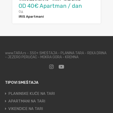
OD 40€ Apartman / dan
Од
IRIS Apartmani
www.TARA.rs - 350+ SMEŠTAJA - PLANINA TARA - REKA DRINA
- JEZERO PERUĆAC - MOKRA GORA - KREMNA
TIPOVI SMEŠTAJA
PLANINSKE KUĆE NA TARI
APARTMANI NA TARI
VIKENDICE NA TARI