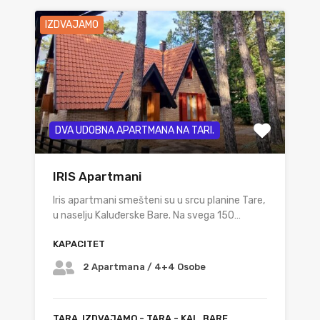
IZDVAJAMO
DVA UDOBNA APARTMANA NA TARI.
IRIS Apartmani
Iris apartmani smešteni su u srcu planine Tare,
u naselju Kaluđerske Bare. Na svega 150…
KAPACITET
2 Apartmana / 4+4 Osobe
TARA, IZDVAJAMO - TARA - KAL. BARE