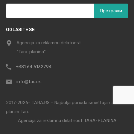
Претрага
за:
OGLASITE SE
Agencija za reklamnu delatnost
"Tara-planina"
+381 64 6132794
info@tara.rs
2017-2026- TARA.RS - Najbolja ponuda smeštaja na
planini Tari.
Agencija za reklamnu delatnost
TARA-PLANINA