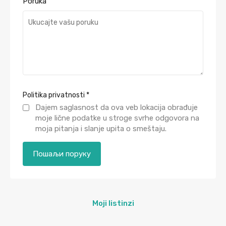
Poruka
Politika privatnosti
*
Dajem saglasnost da ova veb lokacija obrađuje
moje lične podatke u stroge svrhe odgovora na
moja pitanja i slanje upita o smeštaju.
Moji listinzi