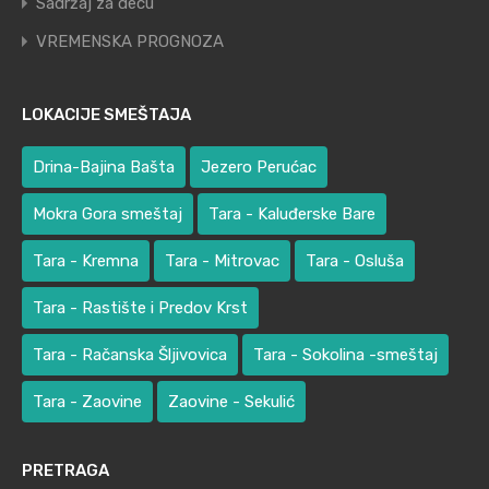
Sadržaj za decu
VREMENSKA PROGNOZA
LOKACIJE SMEŠTAJA
Drina-Bajina Bašta
Jezero Perućac
Mokra Gora smeštaj
Tara - Kaluđerske Bare
Tara - Kremna
Tara - Mitrovac
Tara - Osluša
Tara - Rastište i Predov Krst
Tara - Račanska Šljivovica
Tara - Sokolina -smeštaj
Tara - Zaovine
Zaovine - Sekulić
PRETRAGA