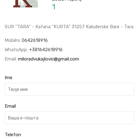
1
SUR “TARA” - Kafana “KURTA” 31257 Kaluđerske Bare - Tara
Mobilni:
0642618916
WhatsApp:
+381642618916
Email:
miloradvukajlovic@gmail.com
Ime
Email
Telefon