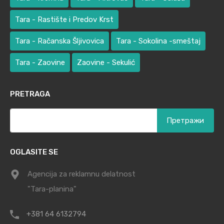
Tara - Rastište i Predov Krst
Tara - Račanska Šljivovica
Tara - Sokolina -smeštaj
Tara - Zaovine
Zaovine - Sekulić
PRETRAGA
Претрага
за:
OGLASITE SE
Agencija za reklamnu delatnost
"Tara-planina"
+381 64 6132794