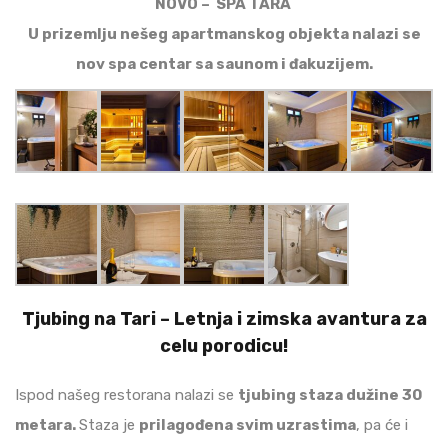
NOVO – SPA TARA
U prizemlju nešeg apartmanskog objekta nalazi se
nov spa centar sa saunom i đakuzijem.
Tjubing na Tari – Letnja i zimska avantura za
celu porodicu!
Ispod našeg restorana nalazi se
tjubing staza dužine 30
metara.
Staza je
prilagođena svim uzrastima
, pa će i