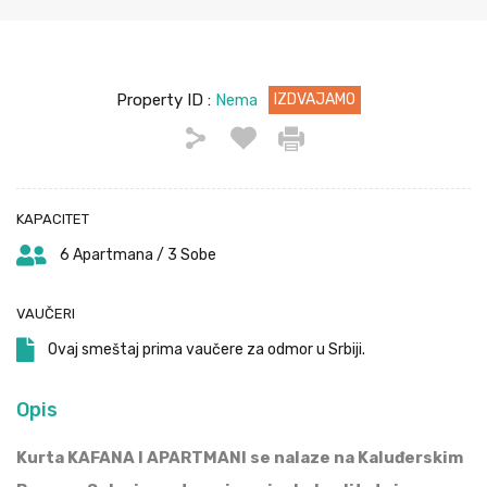
Property ID :
Nema
IZDVAJAMO
KAPACITET
6 Apartmana / 3 Sobe
VAUČERI
Ovaj smeštaj prima vaučere za odmor u Srbiji.
Opis
Kurta KAFANA I APARTMANI se nalaze na Kaluđerskim