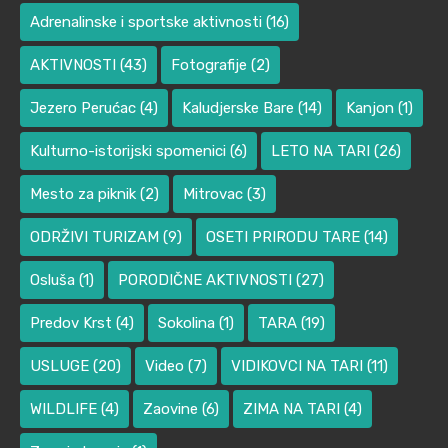
Adrenalinske i sportske aktivnosti
(16)
AKTIVNOSTI
(43)
Fotografije
(2)
Jezero Perućac
(4)
Kaludjerske Bare
(14)
Kanjon
(1)
Kulturno-istorijski spomenici
(6)
LETO NA TARI
(26)
Mesto za piknik
(2)
Mitrovac
(3)
ODRŽIVI TURIZAM
(9)
OSETI PRIRODU TARE
(14)
Osluša
(1)
PORODIČNE AKTIVNOSTI
(27)
Predov Krst
(4)
Sokolina
(1)
TARA
(19)
USLUGE
(20)
Video
(7)
VIDIKOVCI NA TARI
(11)
WILDLIFE
(4)
Zaovine
(6)
ZIMA NA TARI
(4)