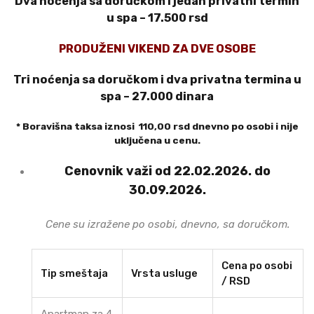
Dva noćenja sa doručkom i jedan privatni termin
u spa – 17.500 rsd
PRODUŽENI VIKEND ZA DVE OSOBE
Tri noćenja sa doručkom i dva privatna termina u
spa – 27.000 dinara
* Boravišna taksa iznosi 110,00 rsd dnevno po osobi i nije
uključena u cenu.
Cenovnik važi od 22.02.2026. do
30.09.2026.
Cene su izražene po osobi, dnevno, sa doručkom.
Cena po osobi
Tip smeštaja
Vrsta usluge
/ RSD
Apartman za 4