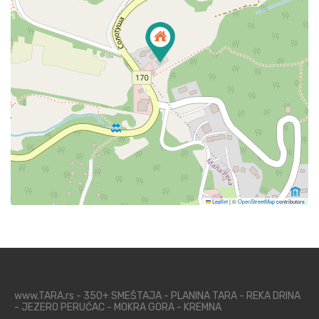
Leaflet
|
©
OpenStreetMap
contributors
www.TARA.rs - 350+ SMEŠTAJA - PLANINA TARA - REKA DRINA
- JEZERO PERUĆAC - MOKRA GORA - KREMNA