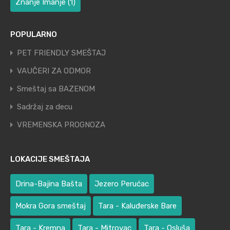
Znanje Imanje
(1)
POPULARNO
PET FRIENDLY SMEŠTAJ
VAUČERI ZA ODMOR
Smeštaj sa BAZENOM
Sadržaj za decu
VREMENSKA PROGNOZA
LOKACIJE SMEŠTAJA
Drina-Bajina Bašta
Jezero Perućac
Mokra Gora smeštaj
Tara - Kaluđerske Bare
Tara - Kremna
Tara - Mitrovac
Tara - Osluša