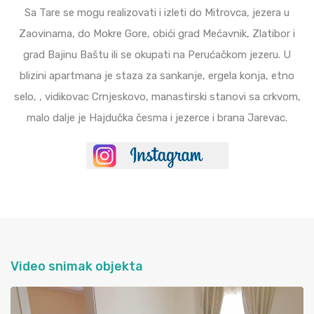
Sa Tare se mogu realizovati i izleti do Mitrovca, jezera u
Zaovinama, do Mokre Gore, obići grad Mećavnik, Zlatibor i
grad Bajinu Baštu ili se okupati na Perućačkom jezeru. U
blizini apartmana je staza za sankanje, ergela konja, etno
selo, , vidikovac Crnjeskovo, manastirski stanovi sa crkvom,
malo dalje je Hajdučka česma i jezerce i brana Jarevac.
Video snimak objekta