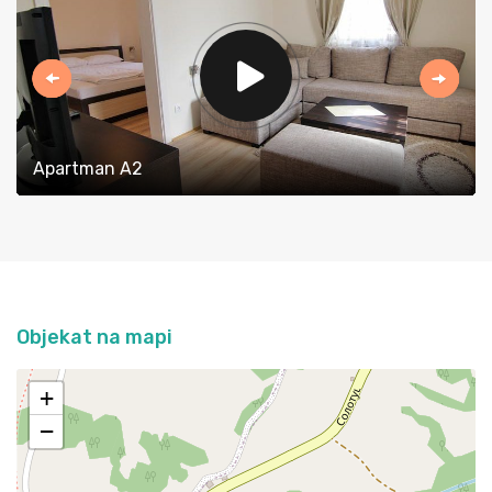
Previous
Next
Apartman A2
Objekat na mapi
+
−