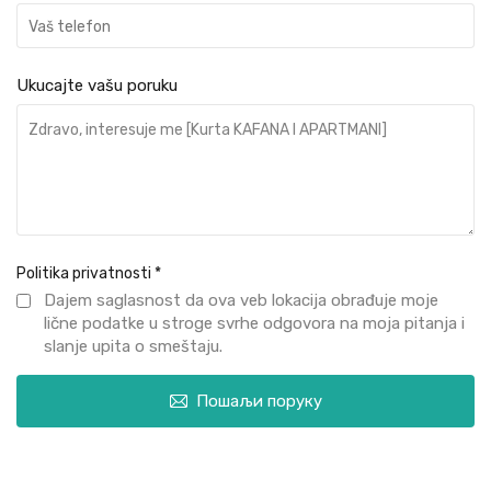
Ukucajte vašu poruku
Politika privatnosti
*
Dajem saglasnost da ova veb lokacija obrađuje moje
lične podatke u stroge svrhe odgovora na moja pitanja i
slanje upita o smeštaju.
Пошаљи поруку