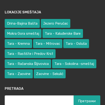
LOKACIJE SMEŠTAJA
Drina-Bajina Bašta
Jezero Perućac
Mokra Gora smeštaj
Tara - Kaluđerske Bare
Tara - Kremna
Tara - Mitrovac
Tara - Osluša
Tara - Rastište i Predov Krst
Tara - Račanska Šljivovica
Tara - Sokolina -smeštaj
Tara - Zaovine
Zaovine - Sekulić
PRETRAGA
Претрага
за: