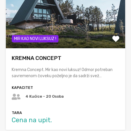
MIR KAO NOVI LUKSUZ !
KREMNA CONCEPT
Kremna Concept. Mir kao novi luksuz! Odmor potreban
savremenom čoveku poželjno je da sadrži svež…
KAPACITET
4 Kućice - 20 Osoba
TARA
Cena na upit.