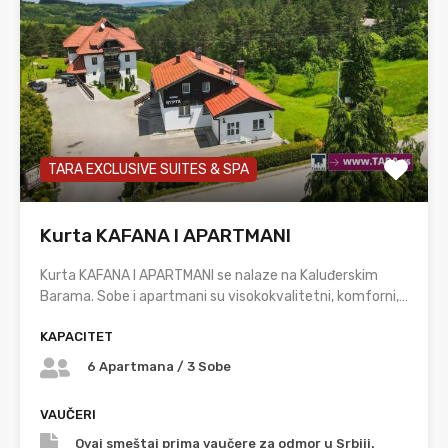
TARA EXCLUSIVE SUITES & SPA
Kurta KAFANA I APARTMANI
Kurta KAFANA I APARTMANI se nalaze na Kaluđerskim
Barama. Sobe i apartmani su visokokvalitetni, komforni,…
KAPACITET
6 Apartmana / 3 Sobe
VAUČERI
Ovaj smeštaj prima vaučere za odmor u Srbiji.