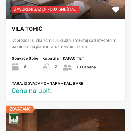
ZAVORENI BAZEN - LUX SMEŠTAJ
VILA TOMIĆ
Dobrodošli u Vilu Tomić, luksuzni smeštaj sa zatvorenim
bazenom na planini Tari, smešten u srcu…
Spavaće Sobe
Kupatila
KAPACITET
5
3
10 Osoaba
TARA, IZDVAJAMO - TARA - KAL. BARE
Cena na upit.
IZDVAJAMO