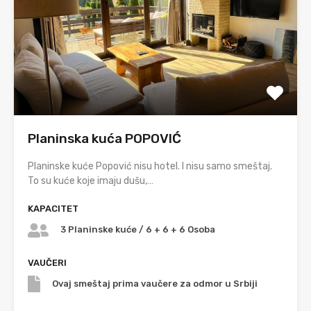
Planinska kuća POPOVIĆ
Planinske kuće Popović nisu hotel. I nisu samo smeštaj.
To su kuće koje imaju dušu,…
KAPACITET
3 Planinske kuće / 6 + 6 + 6 Osoba
VAUČERI
Ovaj smeštaj prima vaučere za odmor u Srbiji