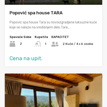
Popović spa house TARA
Popović spa house Tara su novoizgradjene luksuzne kuće
koje se nalaze na središnjem delu Tare,…
Spavaće Sobe
Kupatila
KAPACITET
2
1
2 Kuće / 4+4 osobe
Cena na upit.