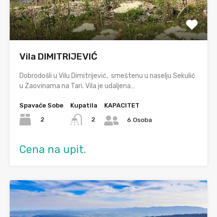
Vila DIMITRIJEVIĆ
Dobrodošli u Vilu Dimitrijević, smeštenu u naselju Sekulić
u Zaovinama na Tari. Vila je udaljena…
Spavaće Sobe
Kupatila
KAPACITET
2
2
6 Osoba
Cena na upit.