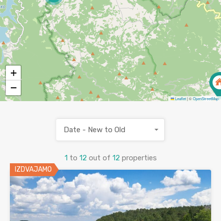
+
−
Leaflet
|
©
OpenStreetMap
Date - New to Old
1
to
12
out of
12
properties
IZDVAJAMO