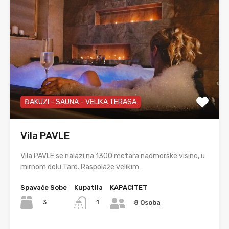
ĐAKUZI - SAUNA - VELIKA TERASA
Vila PAVLE
Vila PAVLE se nalazi na 1300 metara nadmorske visine, u
mirnom delu Tare. Raspolaže velikim…
Spavaće Sobe
Kupatila
KAPACITET
3
1
8 Osoba