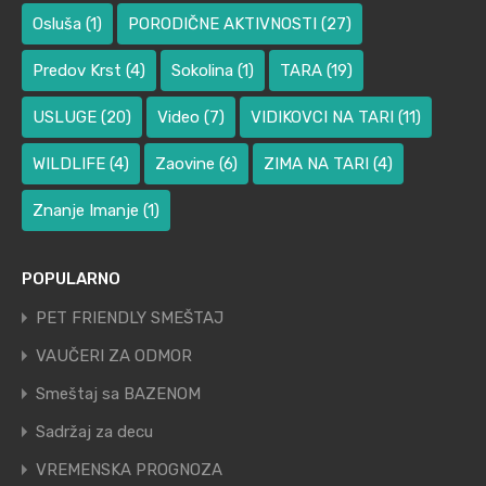
Osluša
(1)
PORODIČNE AKTIVNOSTI
(27)
Predov Krst
(4)
Sokolina
(1)
TARA
(19)
USLUGE
(20)
Video
(7)
VIDIKOVCI NA TARI
(11)
WILDLIFE
(4)
Zaovine
(6)
ZIMA NA TARI
(4)
Znanje Imanje
(1)
POPULARNO
PET FRIENDLY SMEŠTAJ
VAUČERI ZA ODMOR
Smeštaj sa BAZENOM
Sadržaj za decu
VREMENSKA PROGNOZA