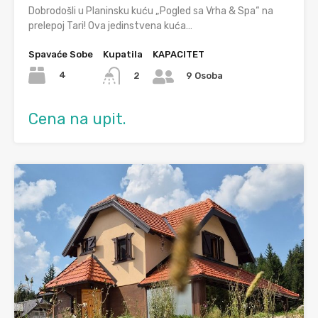
Dobrodošli u Planinsku kuću „Pogled sa Vrha & Spa“ na
prelepoj Tari! Ova jedinstvena kuća…
Spavaće Sobe
Kupatila
KAPACITET
4
2
9 Osoba
Cena na upit.