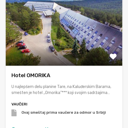
Hotel OMORIKA
U najlepšem delu planine Tare, na Kaluđerskim Barama,
smešten je hotel ,,Omorika”*** koji svojim sadržajima…
VAUČERI
Ovaj smeštaj prima vaučere za odmor u Srbiji