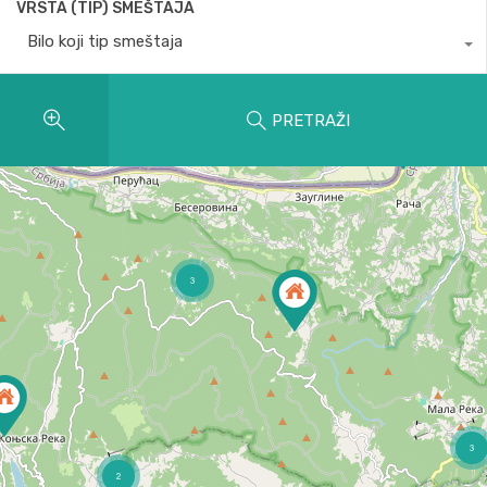
VRSTA (TIP) SMEŠTAJA
Bilo koji tip smeštaja
PRETRAŽI
3
3
2