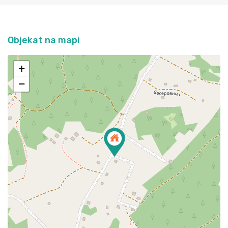
Objekat na mapi
+
−