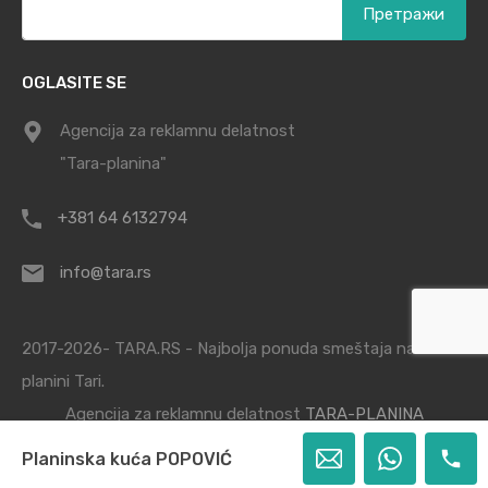
за:
OGLASITE SE
Agencija za reklamnu delatnost
"Tara-planina"
+381 64 6132794
info@tara.rs
2017-2026- TARA.RS - Najbolja ponuda smeštaja na
planini Tari.
Agencija za reklamnu delatnost
TARA-PLANINA
Planinska kuća POPOVIĆ