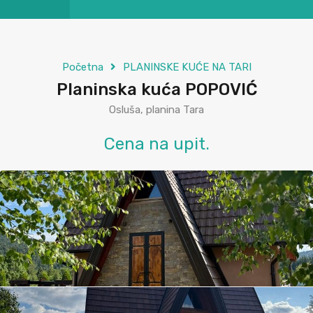
Početna
PLANINSKE KUĆE NA TARI
Planinska kuća POPOVIĆ
Osluša, planina Tara
Cena na upit.