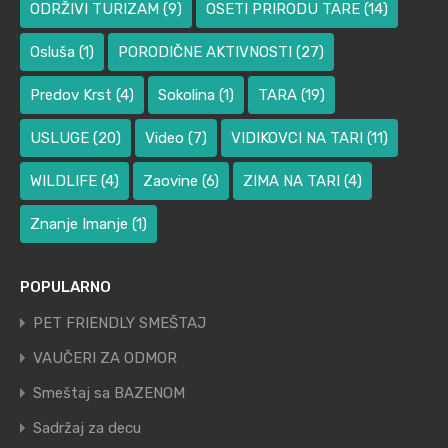
ODRŽIVI TURIZAM
(9)
OSETI PRIRODU TARE
(14)
Osluša
(1)
PORODIČNE AKTIVNOSTI
(27)
Predov Krst
(4)
Sokolina
(1)
TARA
(19)
USLUGE
(20)
Video
(7)
VIDIKOVCI NA TARI
(11)
WILDLIFE
(4)
Zaovine
(6)
ZIMA NA TARI
(4)
Znanje Imanje
(1)
POPULARNO
PET FRIENDLY SMEŠTAJ
VAUČERI ZA ODMOR
Smeštaj sa BAZENOM
Sadržaj za decu