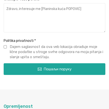
Politika privatnosti
*
Dajem saglasnost da ova veb lokacija obrađuje moje
lične podatke u stroge svrhe odgovora na moja pitanja i
slanje upita o smeštaju.
Пошаљи поруку
Opremljenost