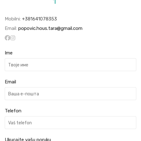
1
Mobilni:
+381641078353
Email:
popovic.hous.tara@gmail.com
Ime
Email
Telefon
Ukucajte vašu poruku