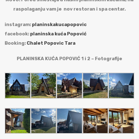
raspolaganju vam je nov restoran i spa centar.
instagram:
planinskakucapopovic
facebook:
planinska kuća Popović
Booking:
Chalet Popovic Tara
PLANINSKA KUĆA POPOVIĆ 1 i 2 – Fotografije