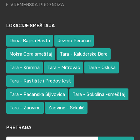
VREMENSKA PROGNOZA
LOKACIJE SMEŠTAJA
Drina-Bajina Bašta
Jezero Perućac
Mokra Gora smeštaj
Tara - Kaluđerske Bare
Tara - Kremna
Tara - Mitrovac
Tara - Osluša
Tara - Rastište i Predov Krst
Tara - Račanska Šljivovica
Tara - Sokolina -smeštaj
Tara - Zaovine
Zaovine - Sekulić
PRETRAGA
Претрага