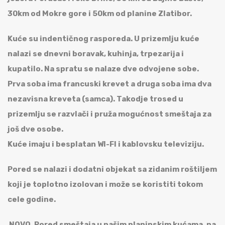
30km od Mokre gore i 50km od planine Zlatibor.
Kuće su indentičnog rasporeda. U prizemlju kuće
nalazi se dnevni boravak, kuhinja, trpezarija i
kupatilo. Na spratu se nalaze dve odvojene sobe.
Prva soba ima francuski krevet a druga soba ima dva
nezavisna kreveta (samca). Takodje trosed u
prizemlju se razvlači i pruža mogućnost smeštaja za
još dve osobe.
Kuće imaju i besplatan WI-FI i kablovsku televiziju.
Pored se nalazi i dodatni objekat sa zidanim roštiljem
koji je toplotno izolovan i može se koristiti tokom
cele godine.
NOVO. Pored smeštaja u našim planinskim kućama, na