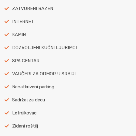
ZATVORENI BAZEN
INTERNET
KAMIN
DOZVOLJENI KUĆNI LJUBIMCI
SPA CENTAR
VAUČERI ZA ODMOR U SRBIJI
Nenatkriveni parking
Sadržaj za decu
Letnjikovac
Zidani roštilj