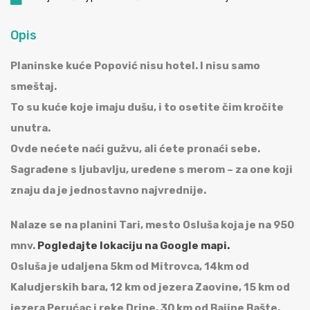
Opis
Planinske kuće Popović nisu hotel. I nisu samo
smeštaj.
To su kuće koje imaju dušu, i to osetite čim kročite
unutra.
Ovde nećete naći gužvu, ali ćete pronaći sebe.
Sagrađene s ljubavlju, uređene s merom – za one koji
znaju da je jednostavno najvrednije.
Nalaze se na planini Tari, mesto Osluša koja je na 950
mnv.
Pogledajte lokaciju na Google mapi.
Osluša je udaljena 5km od Mitrovca, 14km od
Kaludjerskih bara, 12 km od jezera Zaovine, 15 km od
jezera Perućac i reke Drine, 30 km od Bajine Bašte,