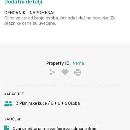
Dodatni detalji
CENOVNIK - NAPOMENA:
Cena zavisi od broja osoba, perioda i dužine boravka. Za
praznike cene su uvećane.
Property ID :
Nema
KAPACITET
3 Planinske kuće / 6 + 6 + 6 Osoba
VAUČERI
Ovaj smeštaj prima vaučere za odmor u Srbiji