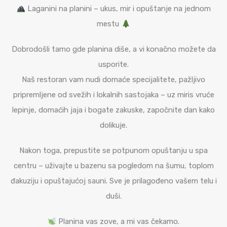
Laganini na planini – ukus, mir i opuštanje na jednom
mestu
Dobrodošli tamo gde planina diše, a vi konačno možete da
usporite.
Naš restoran vam nudi domaće specijalitete, pažljivo
pripremljene od svežih i lokalnih sastojaka – uz miris vruće
lepinje, domaćih jaja i bogate zakuske, započnite dan kako
dolikuje.
Nakon toga, prepustite se potpunom opuštanju u spa
centru – uživajte u bazenu sa pogledom na šumu, toplom
đakuziju i opuštajućoj sauni. Sve je prilagođeno vašem telu i
duši.
Planina vas zove, a mi vas čekamo.