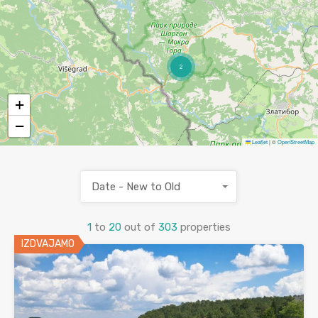
2
+
−
Leaflet
|
©
OpenStreetMap
Date - New to Old
1
to
20
out of
303
properties
IZDVAJAMO