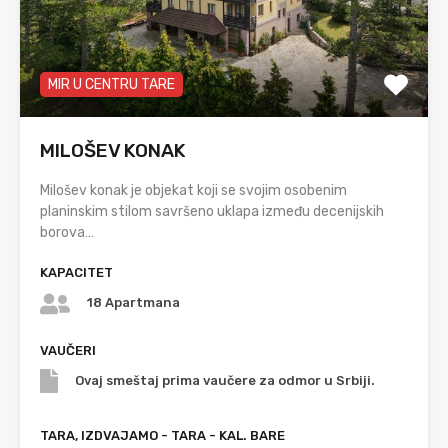
MIR U CENTRU TARE
MILOŠEV KONAK
Milošev konak je objekat koji se svojim osobenim
planinskim stilom savršeno uklapa između decenijskih
borova…
KAPACITET
18 Apartmana
VAUČERI
Ovaj smeštaj prima vaučere za odmor u Srbiji.
TARA, IZDVAJAMO - TARA - KAL. BARE