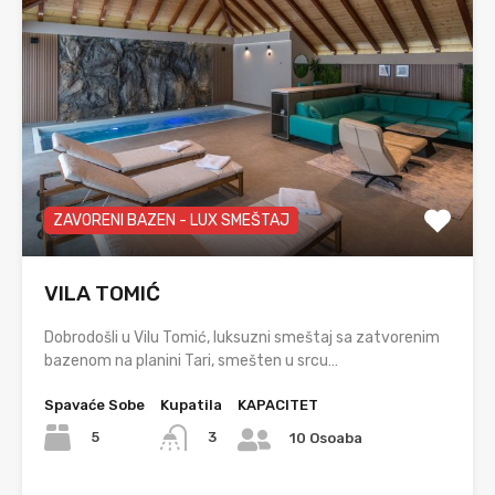
ZAVORENI BAZEN - LUX SMEŠTAJ
VILA TOMIĆ
Dobrodošli u Vilu Tomić, luksuzni smeštaj sa zatvorenim
bazenom na planini Tari, smešten u srcu…
Spavaće Sobe
Kupatila
KAPACITET
5
3
10 Osoaba