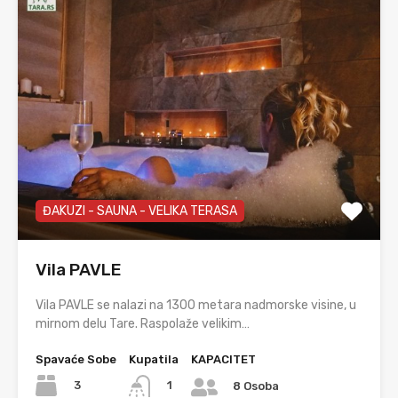
ĐAKUZI - SAUNA - VELIKA TERASA
Vila PAVLE
Vila PAVLE se nalazi na 1300 metara nadmorske visine, u
mirnom delu Tare. Raspolaže velikim…
Spavaće Sobe
Kupatila
KAPACITET
3
1
8 Osoba