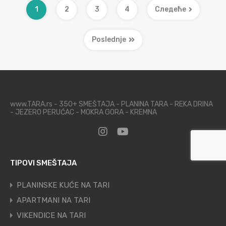
1
2
3
4
Следеће
Poslednje
www.TARA.rs - 350+ SMEŠTAJA - PLANINA TARA - REKA DRINA
- JEZERO PERUĆAC - MOKRA GORA - KREMNA
TIPOVI SMEŠTAJA
PLANINSKE KUĆE NA TARI
APARTMANI NA TARI
VIKENDICE NA TARI