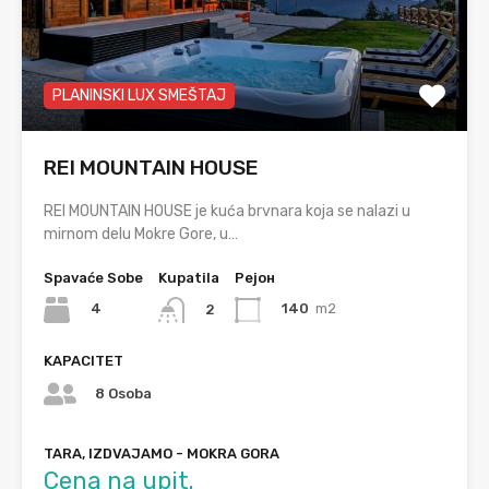
PLANINSKI LUX SMEŠTAJ
REI MOUNTAIN HOUSE
REI MOUNTAIN HOUSE je kuća brvnara koja se nalazi u
mirnom delu Mokre Gore, u…
Spavaće Sobe
Kupatila
Рејон
4
140
m2
2
KAPACITET
8 Osoba
TARA, IZDVAJAMO - MOKRA GORA
Cena na upit.