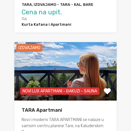
TARA, IZDVAJAMO - TARA - KAL. BARE
Cena na upit.
Од
Kurta Kafana i Apartmani
IZDVAJAMO
NOVI LUX APARTMANI - ĐAKUZI - SAUNA
TARA Apartmani
Novi i moderni TARA APARTMANI se nalaze u
samom centru planine Tare, na Kaluđerskim