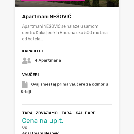
Apartmani NEŠOVIĆ
Apartmani NEŠOVIĆ se nalaze u samom
centru Kaludjerskih Bara, na oko 500 metara
od hotela…
KAPACITET
4 Apartmana
VAUČERI
Ovaj smeštaj prima vaučere za odmor u
Srbiji
TARA, IZDVAJAMO - TARA - KAL. BARE
Cena na upit.
Од
Apartmani Nešović