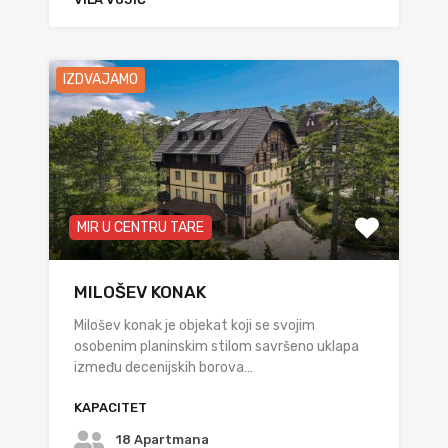
IZDVAJAMO
MIR U CENTRU TARE
MILOŠEV KONAK
Milošev konak je objekat koji se svojim
osobenim planinskim stilom savršeno uklapa
između decenijskih borova…
KAPACITET
18 Apartmana