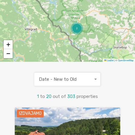
2
+
−
Leaflet
|
©
OpenStreetMap
Date - New to Old
1
to
20
out of
303
properties
IZDVAJAMO