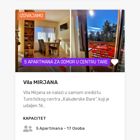
IZDVAJAMO
5 APARTMANA ZA ODMOR U CENTRU TARE
Vila MIRJANA
Vila Mirjana se nalazi u samom središtu
Turističkog centra „Kaluđerske Bare”, koji je
udaljen 16…
KAPACITET
5 Apartmana - 17 Osoba