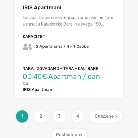
IRIS Apartmani
Iris apartmani smešteni su u srcu planine Tare,
u naselju Kaluđerske Bare. Na svega 150…
KAPACITET
2 Apartmana / 4+4 Osobe
TARA, IZDVAJAMO - TARA - KAL. BARE
OD 40€ Apartman / dan
Од
IRIS Apartmani
1
2
3
4
Следеће
Poslednje