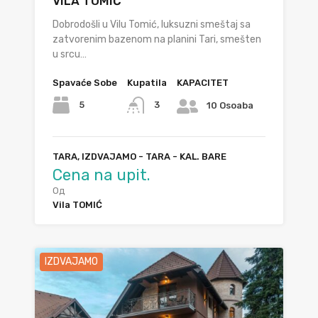
VILA TOMIĆ
Dobrodošli u Vilu Tomić, luksuzni smeštaj sa
zatvorenim bazenom na planini Tari, smešten
u srcu…
Spavaće Sobe
Kupatila
KAPACITET
5
3
10 Osoaba
TARA, IZDVAJAMO - TARA - KAL. BARE
Cena na upit.
Од
Vila TOMIĆ
IZDVAJAMO