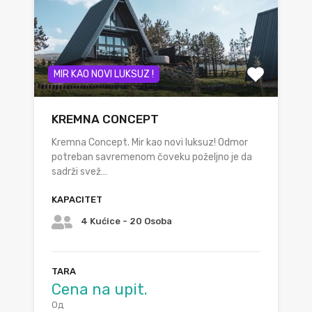
MIR KAO NOVI LUKSUZ !
KREMNA CONCEPT
Kremna Concept. Mir kao novi luksuz! Odmor
potreban savremenom čoveku poželjno je da
sadrži svež…
KAPACITET
4 Kućice - 20 Osoba
TARA
Cena na upit.
Од