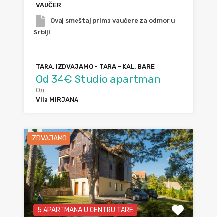
VAUČERI
Ovaj smeštaj prima vaučere za odmor u
Srbiji
TARA, IZDVAJAMO - TARA - KAL. BARE
Od 34€ Studio apartman
Од
Vila MIRJANA
IZDVAJAMO
5 APARTMANA U CENTRU TARE