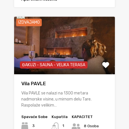
IZDVAJAMO
ĐAKUZI - SAUNA - VELIKA TERASA
Vila PAVLE
Vila PAVLE se nalazi na 1300 metara
nadmorske visine, u mirnom delu Tare.
Raspolaže velikim…
Spavaće Sobe
Kupatila
KAPACITET
3
1
8 Osoba