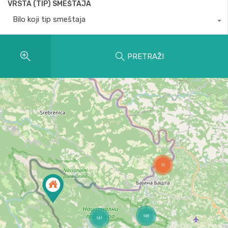
VRSTA (TIP) SMEŠTAJA
Bilo koji tip smeštaja
PRETRAŽI
10
149
141