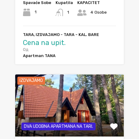
Spavaće Sobe
Kupatila
KAPACITET
1
1
4 Osobe
TARA, IZDVAJAMO - TARA - KAL. BARE
Cena na upit.
Од
Apartman TANA
IZDVAJAMO
DVA UDOBNA APARTMANA NA TARI.