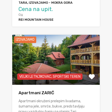
TARA, IZDVAJAMO - MOKRA GORA
Cena na upit.
Од
REI MOUNTAIN HOUSE
IZDVAJAMO
VELIKI LETNJIKOVAC, SPORTSKI TEREN
Apartmani ZARIĆ
Apartmani okruženi prelepim livadama,
šumama jele, smrče, bukve, predstavljaju
pravu vazdušnu banju na planini Tari.…