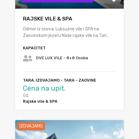
RAJSKE VILE & SPA
Odmor iz snova: Luksuzne vile i SPA na
Zaovinskom jezeru Naše rajske vile na Tari…
KAPACITET
DVE LUX VILE - 8+8 Osoba
TARA, IZDVAJAMO - TARA - ZAOVINE
Cena na upit.
Од
Rajske vile & SPA
IZDVAJAMO