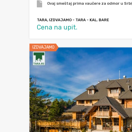
Ovaj smeštaj prima vaučere za odmor u Srbij
TARA, IZDVAJAMO - TARA - KAL. BARE
Cena na upit.
IZDVAJAMO