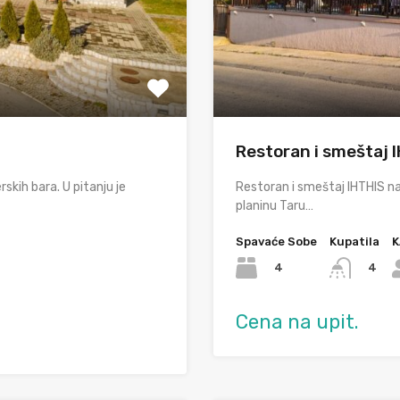
Restoran i smeštaj 
skih bara. U pitanju je
Restoran i smeštaj IHTHIS na
planinu Taru…
Spavaće Sobe
Kupatila
K
4
4
Cena na upit.