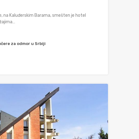
re, na Kaluđerskim Barama, smešten je hotel
ržajima…
čere za odmor u Srbiji