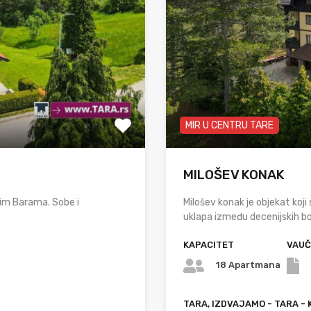
MIR U CENTRU TARE
MILOŠEV KONAK
im Barama. Sobe i
Milošev konak je objekat koj
uklapa između decenijskih b
KAPACITET
VAUČ
18 Apartmana
TARA, IZDVAJAMO - TARA - 