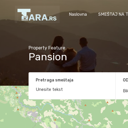
Naslovna
SMEŠTAJ NA T
Property Feature
Pansion
Pretraga smeštaja
OD
Bi