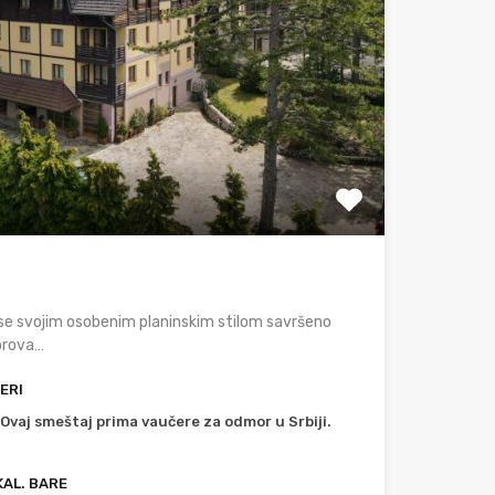
i se svojim osobenim planinskim stilom savršeno
orova…
ERI
Ovaj smeštaj prima vaučere za odmor u Srbiji.
KAL. BARE