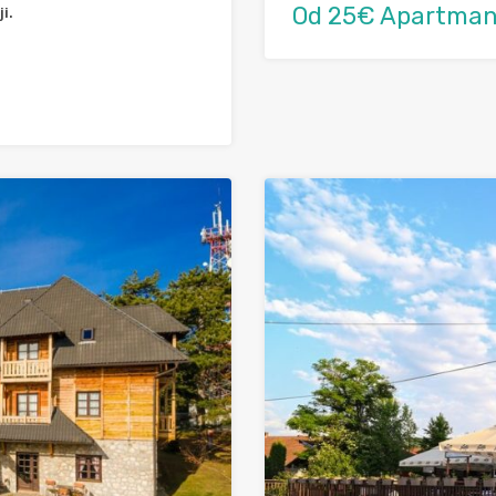
Od 25€ Apartman
i.