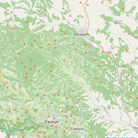
Leaflet
|
©
OpenStreetMap