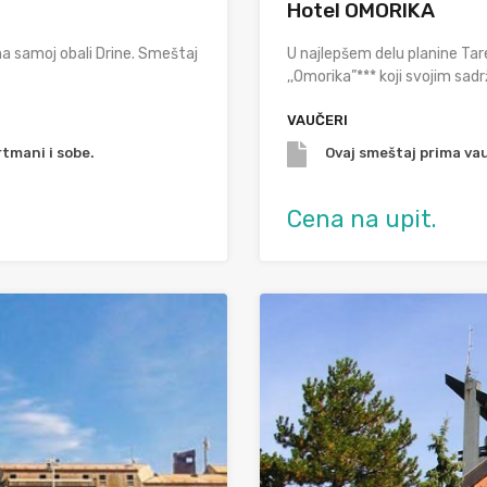
Hotel OMORIKA
a samoj obali Drine. Smeštaj
U najlepšem delu planine Ta
,,Omorika”*** koji svojim sad
VAUČERI
tmani i sobe.
Ovaj smeštaj prima vau
Cena na upit.