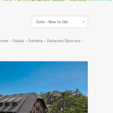
Date - New to Old
ovine – Osluša – Sokolina – Račanska Šljivovica –