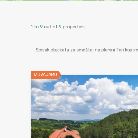
1
to
9
out of
9
properties
Spisak objekata za smeštaj na planini Tari koji 
IZDVAJAMO