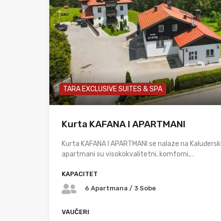
TARA EXCLUSIVE SUITES & SPA
Kurta KAFANA I APARTMANI
Kurta KAFANA I APARTMANI se nalaze na Kaluđersk
apartmani su visokokvalitetni, komforni,…
KAPACITET
6 Apartmana / 3 Sobe
VAUČERI