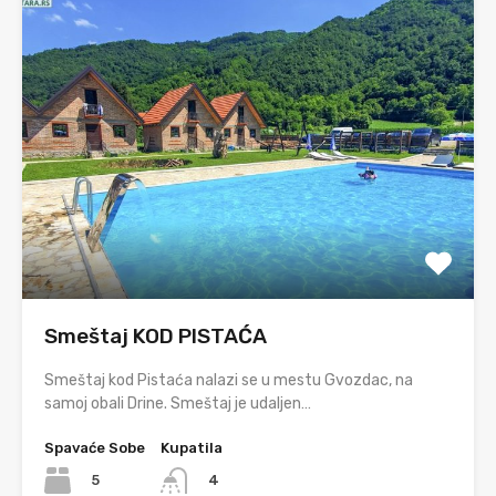
Smeštaj KOD PISTAĆA
Smeštaj kod Pistaća nalazi se u mestu Gvozdac, na
samoj obali Drine. Smeštaj je udaljen…
Spavaće Sobe
Kupatila
5
4