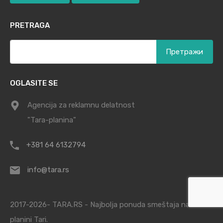
PRETRAGA
Претрага
за:
OGLASITE SE
Agencija za reklamnu delatnost
"Tara-planina"
+381 64 6132794
info@tara.rs
2017-2026- TARA.RS - Najbolja ponuda smeštaja na
planini Tari.