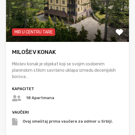
MIR U CENTRU TARE
MILOŠEV KONAK
Milošev konak je objekat koji se svojim osobenim
planinskim stilom savršeno uklapa između decenijskih
borova…
KAPACITET
18 Apartmana
VAUČERI
Ovaj smeštaj prima vaučere za odmor u Srbiji.