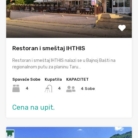
Restoran i smeštaj IHTHIS
Restoran i smeštaj IHTHIS nalazi se u Bajnoj Bašti na
regionalnom putu za planinu Taru…
Spavaće Sobe
Kupatila
KAPACITET
4
4
4 Sobe
Cena na upit.