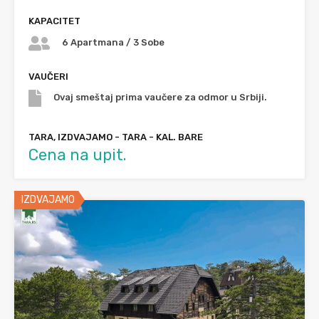
KAPACITET
6 Apartmana / 3 Sobe
VAUČERI
Ovaj smeštaj prima vaučere za odmor u Srbiji.
TARA, IZDVAJAMO - TARA - KAL. BARE
Cena na upit.
IZDVAJAMO