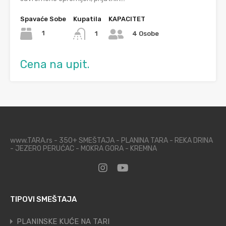
Spavaće Sobe
Kupatila
KAPACITET
1
1
4 Osobe
Cena na upit.
www.TARA.rs - 350+ SMEŠTAJA - PLANINA TARA - REKA DRINA
- JEZERO PERUĆAC - MOKRA GORA - KREMNA
TIPOVI SMEŠTAJA
PLANINSKE KUĆE NA TARI