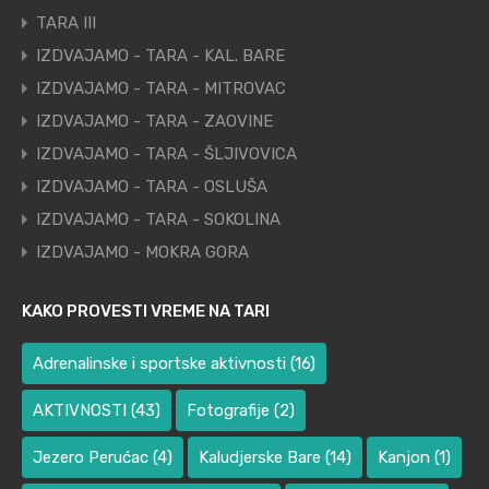
TARA III
IZDVAJAMO - TARA - KAL. BARE
IZDVAJAMO - TARA - MITROVAC
IZDVAJAMO - TARA - ZAOVINE
IZDVAJAMO - TARA - ŠLJIVOVICA
IZDVAJAMO - TARA - OSLUŠA
IZDVAJAMO - TARA - SOKOLINA
IZDVAJAMO - MOKRA GORA
KAKO PROVESTI VREME NA TARI
Adrenalinske i sportske aktivnosti
(16)
AKTIVNOSTI
(43)
Fotografije
(2)
Jezero Perućac
(4)
Kaludjerske Bare
(14)
Kanjon
(1)