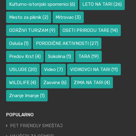
Kulturno-istorijski spomenici
(6)
LETO NA TARI
(26)
Mesto za piknik
(2)
Mitrovac
(3)
ODRŽIVI TURIZAM
(9)
OSETI PRIRODU TARE
(14)
Osluša
(1)
PORODIČNE AKTIVNOSTI
(27)
Predov Krst
(4)
Sokolina
(1)
TARA
(19)
USLUGE
(20)
Video
(7)
VIDIKOVCI NA TARI
(11)
WILDLIFE
(4)
Zaovine
(6)
ZIMA NA TARI
(4)
Znanje Imanje
(1)
POPULARNO
PET FRIENDLY SMEŠTAJ