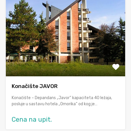
Konačište JAVOR
Konačište – Depandans „Javor“ kapaciteta 40 ležaja,
posluje u sastavu hotela „Omorika“ od kog je…
Cena na upit.