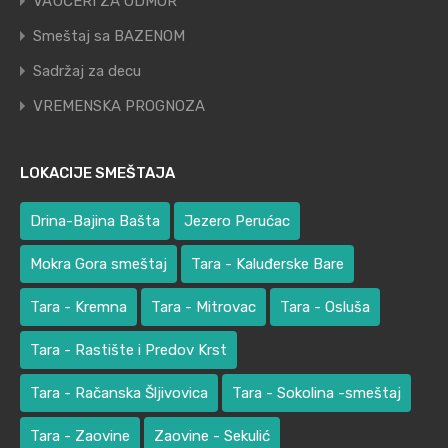
VAUČERI ZA ODMOR
Smeštaj sa BAZENOM
Sadržaj za decu
VREMENSKA PROGNOZA
LOKACIJE SMEŠTAJA
Drina-Bajina Bašta
Jezero Perućac
Mokra Gora smeštaj
Tara - Kaluđerske Bare
Tara - Kremna
Tara - Mitrovac
Tara - Osluša
Tara - Rastište i Predov Krst
Tara - Račanska Šljivovica
Tara - Sokolina -smeštaj
Tara - Zaovine
Zaovine - Sekulić