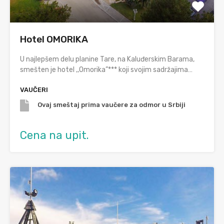
Hotel OMORIKA
U najlepšem delu planine Tare, na Kaluđerskim Barama,
smešten je hotel ,,Omorika”*** koji svojim sadržajima…
VAUČERI
Ovaj smeštaj prima vaučere za odmor u Srbiji
Cena na upit.