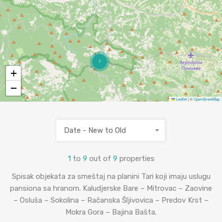
7
+
−
Leaflet
|
©
OpenStreetMap
Date - New to Old
1
to
9
out of
9
properties
Spisak objekata za smeštaj na planini Tari koji imaju uslugu
pansiona sa hranom. Kaludjerske Bare – Mitrovac – Zaovine
– Osluša – Sokolina – Račanska Šljivovica – Predov Krst –
Mokra Gora – Bajina Bašta.