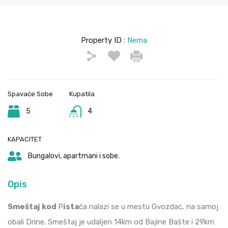
Property ID :
Nema
Spavaće Sobe
Kupatila
5
4
KAPACITET
Bungalovi, apartmani i sobe.
Opis
Smeštaj kod
P
ista
ća nalazi se u mestu Gvozdac, na samoj
obali Drine. Smeštaj je udaljen 14km od Bajine Bašte i 29km