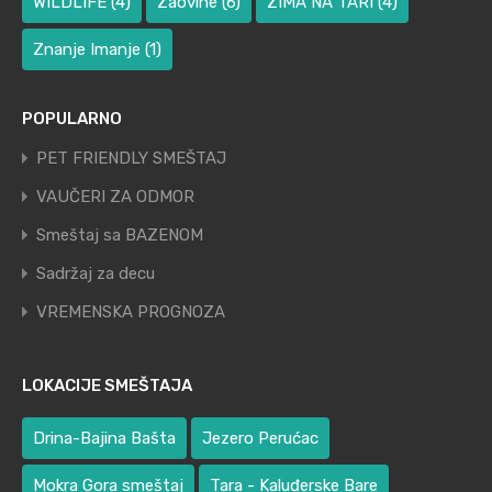
WILDLIFE
(4)
Zaovine
(6)
ZIMA NA TARI
(4)
Znanje Imanje
(1)
POPULARNO
PET FRIENDLY SMEŠTAJ
VAUČERI ZA ODMOR
Smeštaj sa BAZENOM
Sadržaj za decu
VREMENSKA PROGNOZA
LOKACIJE SMEŠTAJA
Drina-Bajina Bašta
Jezero Perućac
Mokra Gora smeštaj
Tara - Kaluđerske Bare