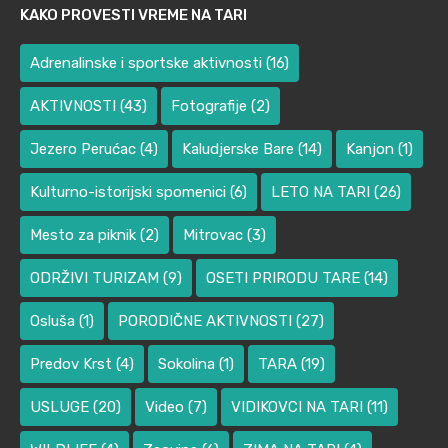
KAKO PROVESTI VREME NA TARI
Adrenalinske i sportske aktivnosti
(16)
AKTIVNOSTI
(43)
Fotografije
(2)
Jezero Perućac
(4)
Kaludjerske Bare
(14)
Kanjon
(1)
Kulturno-istorijski spomenici
(6)
LETO NA TARI
(26)
Mesto za piknik
(2)
Mitrovac
(3)
ODRŽIVI TURIZAM
(9)
OSETI PRIRODU TARE
(14)
Osluša
(1)
PORODIČNE AKTIVNOSTI
(27)
Predov Krst
(4)
Sokolina
(1)
TARA
(19)
USLUGE
(20)
Video
(7)
VIDIKOVCI NA TARI
(11)