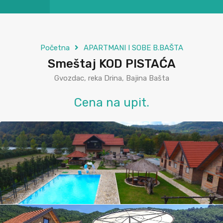
Početna
APARTMANI I SOBE B.BAŠTA
Smeštaj KOD PISTAĆA
Gvozdac, reka Drina, Bajina Bašta
Cena na upit.