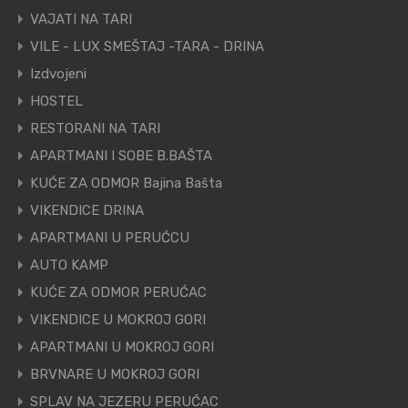
VAJATI NA TARI
VILE - LUX SMEŠTAJ -TARA - DRINA
Izdvojeni
HOSTEL
RESTORANI NA TARI
APARTMANI I SOBE B.BAŠTA
KUĆE ZA ODMOR Bajina Bašta
VIKENDICE DRINA
APARTMANI U PERUĆCU
AUTO KAMP
KUĆE ZA ODMOR PERUĆAC
VIKENDICE U MOKROJ GORI
APARTMANI U MOKROJ GORI
BRVNARE U MOKROJ GORI
SPLAV NA JEZERU PERUĆAC