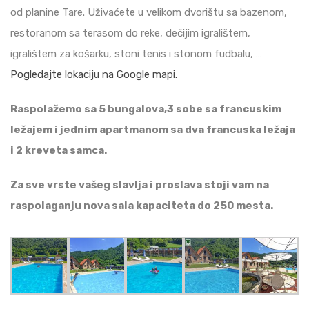
od planine Tare. Uživaćete u velikom dvorištu sa bazenom,
restoranom sa terasom do reke, dečijim igralištem,
igralištem za košarku, stoni tenis i stonom fudbalu, …
Pogledajte lokaciju na Google mapi.
Raspolažemo sa 5 bungalova,3 sobe sa francuskim
ležajem i jednim apartmanom sa dva francuska ležaja
i 2 kreveta samca.
Za sve vrste vašeg slavlja i proslava stoji vam na
raspolaganju nova sala kapaciteta do 250 mesta.