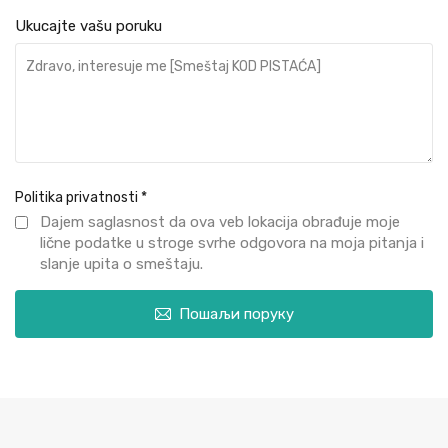
Ukucajte vašu poruku
Politika privatnosti
*
Dajem saglasnost da ova veb lokacija obrađuje moje
lične podatke u stroge svrhe odgovora na moja pitanja i
slanje upita o smeštaju.
Пошаљи поруку