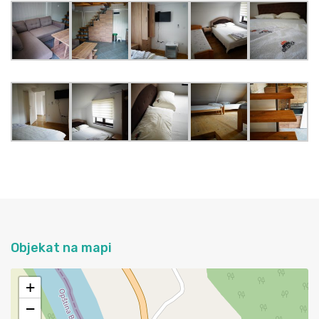
Objekat na mapi
+
−