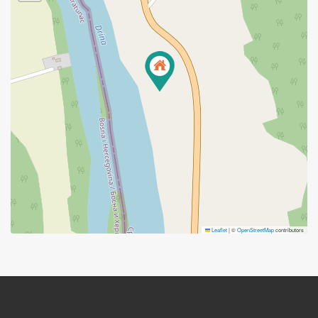
Leaflet
|
©
OpenStreetMap
contributors