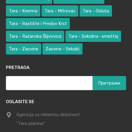
Tara - Kremna
Tara - Mitrovac
Tara - Osluša
Tara - Rastište i Predov Krst
Tara - Račanska Šljivovica
Tara - Sokolina -smeštaj
Tara - Zaovine
Zaovine - Sekulić
PRETRAGA
Претрага
за:
OGLASITE SE
Agencija za reklamnu delatnost
"Tara-planina"