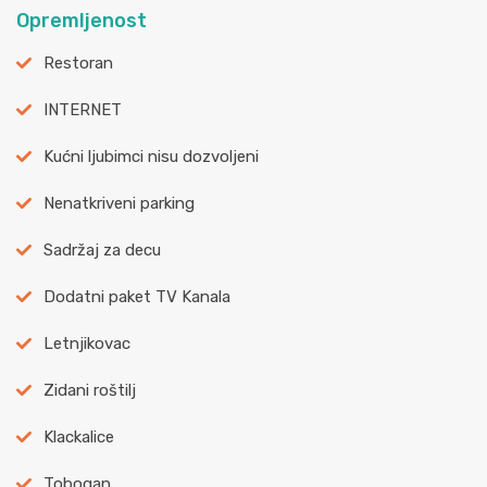
Opremljenost
Restoran
INTERNET
Kućni ljubimci nisu dozvoljeni
Nenatkriveni parking
Sadržaj za decu
Dodatni paket TV Kanala
Letnjikovac
Zidani roštilj
Klackalice
Tobogan