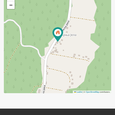
−
Leaflet
|
©
OpenStreetMap
contributors