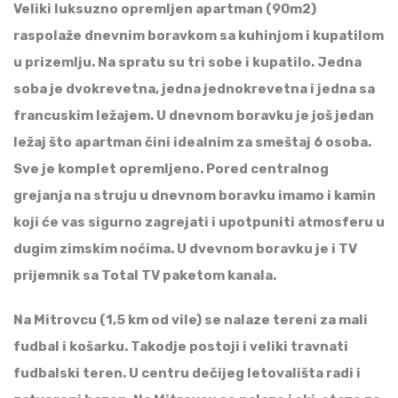
Veliki luksuzno opremljen apartman (90m2)
raspolaže dnevnim boravkom sa kuhinjom i kupatilom
u prizemlju. Na spratu su tri sobe i kupatilo. Jedna
soba je dvokrevetna, jedna jednokrevetna i jedna sa
francuskim ležajem. U dnevnom boravku je još jedan
ležaj što apartman čini idealnim za smeštaj 6 osoba.
Sve je komplet opremljeno. Pored centralnog
grejanja na struju u dnevnom boravku imamo i kamin
koji će vas sigurno zagrejati i upotpuniti atmosferu u
dugim zimskim noćima. U dvevnom boravku je i TV
prijemnik sa Total TV paketom kanala.
Na Mitrovcu (1,5 km od vile) se nalaze tereni za mali
fudbal i košarku. Takodje postoji i veliki travnati
fudbalski teren. U centru dečijeg letovališta radi i