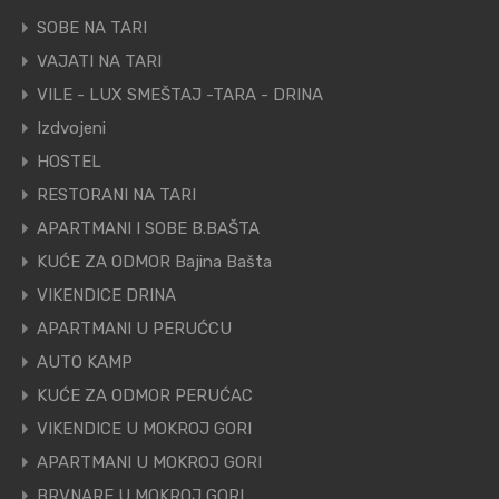
SOBE NA TARI
VAJATI NA TARI
VILE - LUX SMEŠTAJ -TARA - DRINA
Izdvojeni
HOSTEL
RESTORANI NA TARI
APARTMANI I SOBE B.BAŠTA
KUĆE ZA ODMOR Bajina Bašta
VIKENDICE DRINA
APARTMANI U PERUĆCU
AUTO KAMP
KUĆE ZA ODMOR PERUĆAC
VIKENDICE U MOKROJ GORI
APARTMANI U MOKROJ GORI
BRVNARE U MOKROJ GORI