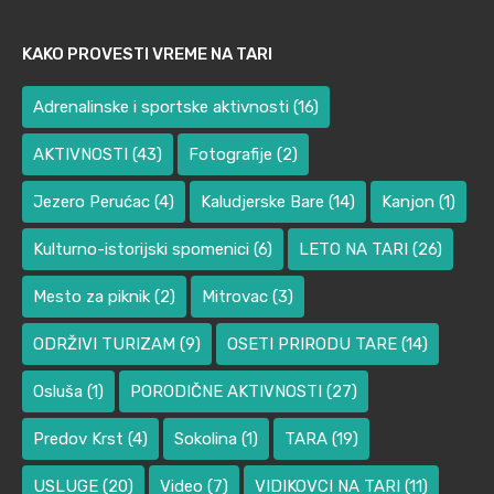
KAKO PROVESTI VREME NA TARI
Adrenalinske i sportske aktivnosti
(16)
AKTIVNOSTI
(43)
Fotografije
(2)
Jezero Perućac
(4)
Kaludjerske Bare
(14)
Kanjon
(1)
Kulturno-istorijski spomenici
(6)
LETO NA TARI
(26)
Mesto za piknik
(2)
Mitrovac
(3)
ODRŽIVI TURIZAM
(9)
OSETI PRIRODU TARE
(14)
Osluša
(1)
PORODIČNE AKTIVNOSTI
(27)
Predov Krst
(4)
Sokolina
(1)
TARA
(19)
USLUGE
(20)
Video
(7)
VIDIKOVCI NA TARI
(11)