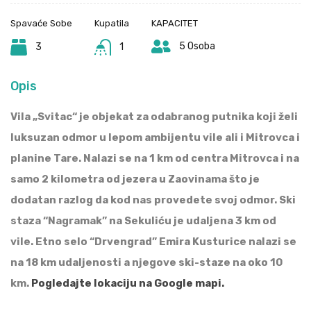
Spavaće Sobe
Kupatila
KAPACITET
5 Osoba
3
1
Opis
Vila „Svitac“ je objekat za odabranog putnika koji želi
luksuzan odmor u lepom ambijentu vile ali i Mitrovca i
planine Tare. Nalazi se na 1 km od centra Mitrovca i na
samo 2 kilometra od jezera u Zaovinama što je
dodatan razlog da kod nas provedete svoj odmor. Ski
staza “Nagramak” na Sekuliću je udaljena 3 km od
vile. Etno selo “Drvengrad” Emira Kusturice nalazi se
na 18 km udaljenosti a njegove ski-staze na oko 10
km.
Pogledajte lokaciju na Google mapi.