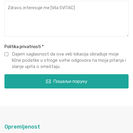
Politika privatnosti
*
Dajem saglasnost da ova veb lokacija obrađuje moje
lične podatke u stroge svrhe odgovora na moja pitanja i
slanje upita o smeštaju.
Пошаљи поруку
Opremljenost