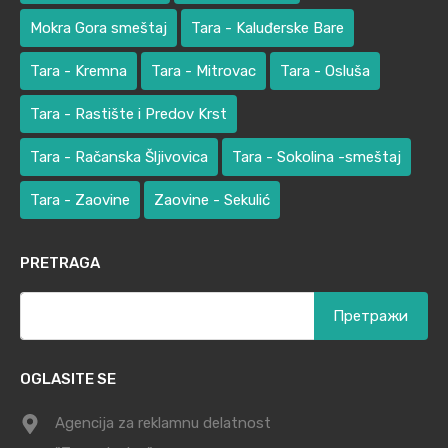
Mokra Gora smeštaj
Tara - Kaluđerske Bare
Tara - Kremna
Tara - Mitrovac
Tara - Osluša
Tara - Rastište i Predov Krst
Tara - Račanska Šljivovica
Tara - Sokolina -smeštaj
Tara - Zaovine
Zaovine - Sekulić
PRETRAGA
Претрага
за:
OGLASITE SE
Agencija za reklamnu delatnost