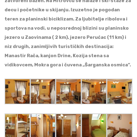
zatvoreni bazen. Na Mitrovcu se nalaze i ski-staze za
decu i početnike u skijanju. Izuzetno je pogodan
teren za planinski biciklizam. Za ljubitelje ribolova i
sportova na vodi, u neposrednoj blizini su planinsko
jezero u Zaovinama ( 2 km), jezero Perućac (11 km) i
niz drugih, zanimljivih turističkih destinacija:
Manastir Rača, kanjon Drine, Kozija stena sa
vidikovcem, Mokra gora i čuvena „Šarganska osmica“.