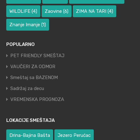
WILDLIFE
(4)
Zaovine
(6)
ZIMA NA TARI
(4)
Znanje Imanje
(1)
POPULARNO
PET FRIENDLY SMEŠTAJ
VAUČERI ZA ODMOR
Smeštaj sa BAZENOM
Sadržaj za decu
VREMENSKA PROGNOZA
LOKACIJE SMEŠTAJA
Drina-Bajina Bašta
Jezero Perućac