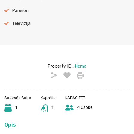
Pansion
Televizija
Property ID :
Nema
Spavaće Sobe
Kupatila
KAPACITET
4 Osobe
1
1
Opis