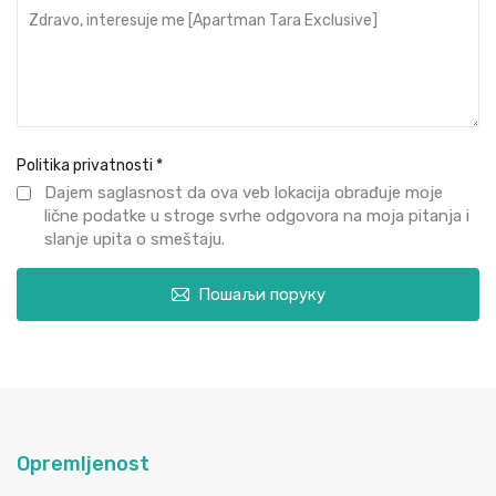
Politika privatnosti
*
Dajem saglasnost da ova veb lokacija obrađuje moje
lične podatke u stroge svrhe odgovora na moja pitanja i
slanje upita o smeštaju.
Пошаљи поруку
Opremljenost