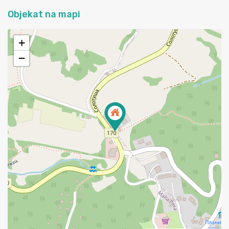
Objekat na mapi
+
−