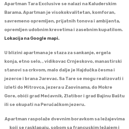
Apartman Tara Exclusive se nalazi na Kaluđerskim
Barama. Apartman je visokokvalitetan, komforan,
savremeno opremljen, prijatnih tonova i ambijenta,
opremljen udobnim krevetima i zasebnim kupatilom.
Lokacija na Google mapi.
U blizini apartmana je staza za sankanje, ergela
konja, etno selo, , vidikovac Crnjeskovo, manastirski
stanovi sa crkvom, malo dalje je Hajdučka česma i
jezerce i brana Jarevac. Sa Tare se mogu realizovati i
izleti do Mitrovca, jezera u Zaovinama, do Mokre
Gore, obići grad Mećavnik, Zlatibor i grad Bajinu Baštu
ili se okupati na Perućačkom jezeru.
Apartman raspolaže dvevnim boravkom sa ležajevima
koji se rasklapaju, sobom sa francuskim ležajem i