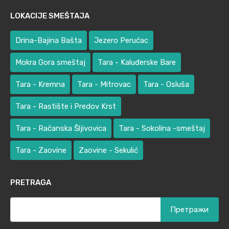
LOKACIJE SMEŠTAJA
Drina-Bajina Bašta
Jezero Perućac
Mokra Gora smeštaj
Tara - Kaluđerske Bare
Tara - Kremna
Tara - Mitrovac
Tara - Osluša
Tara - Rastište i Predov Krst
Tara - Račanska Šljivovica
Tara - Sokolina -smeštaj
Tara - Zaovine
Zaovine - Sekulić
PRETRAGA
Претрага
за: