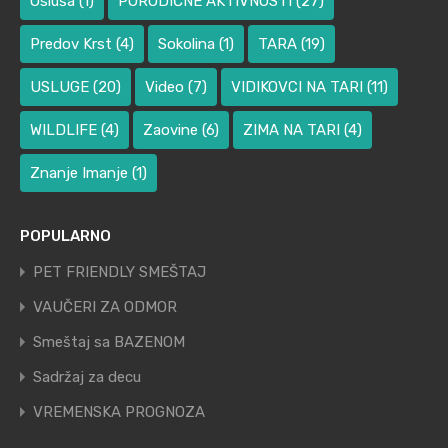
Osluša
(1)
PORODIČNE AKTIVNOSTI
(27)
Predov Krst
(4)
Sokolina
(1)
TARA
(19)
USLUGE
(20)
Video
(7)
VIDIKOVCI NA TARI
(11)
WILDLIFE
(4)
Zaovine
(6)
ZIMA NA TARI
(4)
Znanje Imanje
(1)
POPULARNO
PET FRIENDLY SMEŠTAJ
VAUČERI ZA ODMOR
Smeštaj sa BAZENOM
Sadržaj za decu
VREMENSKA PROGNOZA