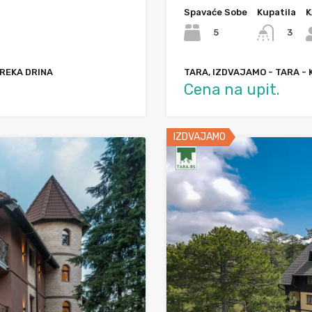
Spavaće Sobe
Kupatila
K
5
3
 REKA DRINA
TARA, IZDVAJAMO - TARA - 
Cena na upit.
IZDVAJAMO