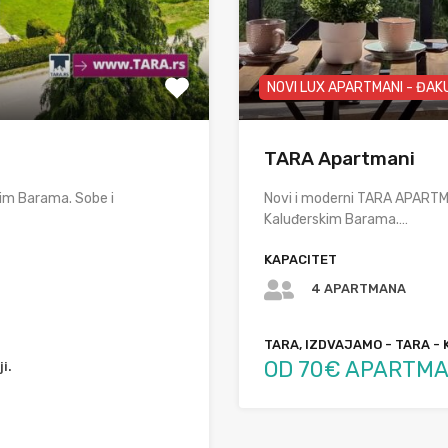
NOVI LUX APARTMANI - ĐAK
TARA Apartmani
im Barama. Sobe i
Novi i moderni TARA APARTMA
Kaluđerskim Barama.…
KAPACITET
4 APARTMANA
TARA, IZDVAJAMO - TARA - 
OD 70€ APARTMA
i.