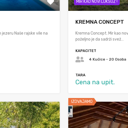
MIR KAO NOVI LUKSUZ !
KREMNA CONCEPT
jezeru Naše rajske vile na
Kremna Concept. Mir kao no
poželjno je da sadrži svež…
KAPACITET
4 Kućice - 20 Osoba
TARA
Cena na upit.
IZDVAJAMO