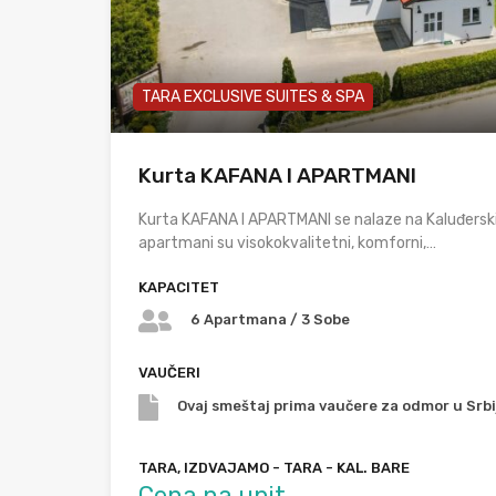
TARA EXCLUSIVE SUITES & SPA
Kurta KAFANA I APARTMANI
Kurta KAFANA I APARTMANI se nalaze na Kaluđersk
apartmani su visokokvalitetni, komforni,…
KAPACITET
6 Apartmana / 3 Sobe
VAUČERI
Ovaj smeštaj prima vaučere za odmor u Srbij
TARA, IZDVAJAMO - TARA - KAL. BARE
Cena na upit.