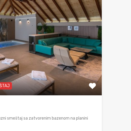
EŠTAJ
suzni smeštaj sa zatvorenim bazenom na planini