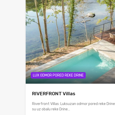
LUX ODMOR PORED REKE DRINE
RIVERFRONT Villas
Riverfront Villas: Luksuzan odmor pored reke Drin
su uz obalu reke Drine…