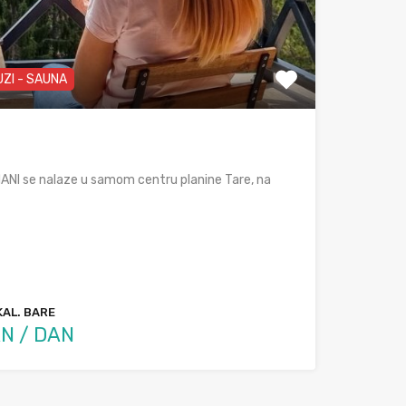
UZI - SAUNA
NI se nalaze u samom centru planine Tare, na
KAL. BARE
N / DAN