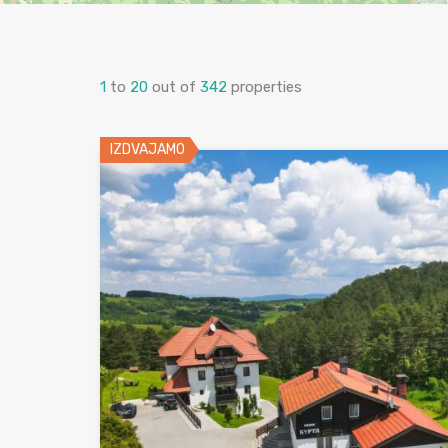
1
to
20
out of
342
properties
IZDVAJAMO