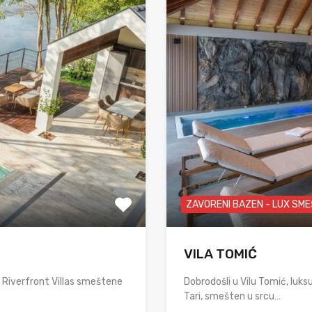
ZAVORENI BAZEN - LUX SM
VILA TOMIĆ
e Riverfront Villas smeštene
Dobrodošli u Vilu Tomić, luk
Tari, smešten u srcu…