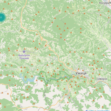
2
Leaflet
|
©
OpenStreetMap