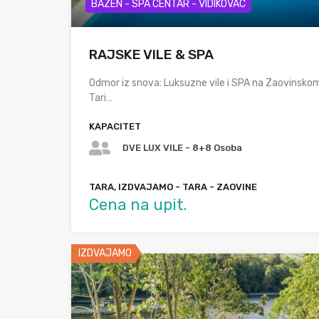
BAZEN - SPA CENTAR - VIDIKOVAC
RAJSKE VILE & SPA
Odmor iz snova: Luksuzne vile i SPA na Zaovinskom 
Tari…
KAPACITET
DVE LUX VILE - 8+8 Osoba
TARA, IZDVAJAMO - TARA - ZAOVINE
Cena na upit.
IZDVAJAMO