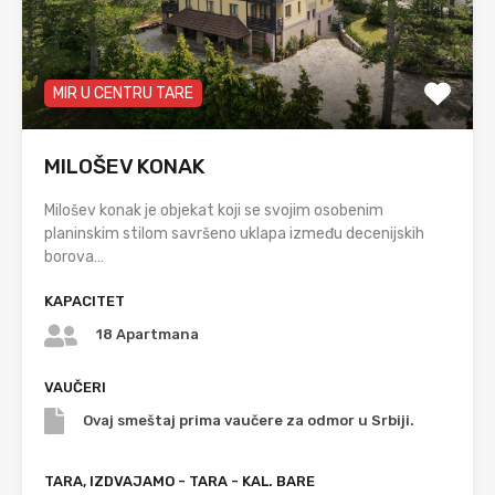
MIR U CENTRU TARE
MILOŠEV KONAK
Milošev konak je objekat koji se svojim osobenim
planinskim stilom savršeno uklapa između decenijskih
borova…
KAPACITET
18 Apartmana
VAUČERI
Ovaj smeštaj prima vaučere za odmor u Srbiji.
TARA, IZDVAJAMO - TARA - KAL. BARE