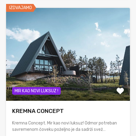
IZDVAJAMO
MIR KAO NOVI LUKSUZ !
KREMNA CONCEPT
Kremna Concept. Mir kao novi luksuz! Odmor potreban
savremenom čoveku poželjno je da sadrži svež…