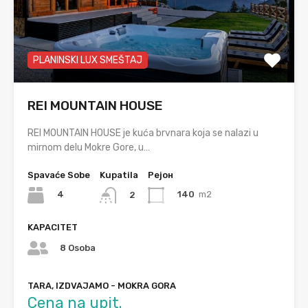
PLANINSKI LUX SMEŠTAJ
REI MOUNTAIN HOUSE
REI MOUNTAIN HOUSE je kuća brvnara koja se nalazi u
mirnom delu Mokre Gore, u…
Spavaće Sobe
Kupatila
Рејон
4
140
m2
2
KAPACITET
8 Osoba
TARA, IZDVAJAMO - MOKRA GORA
Cena na upit.