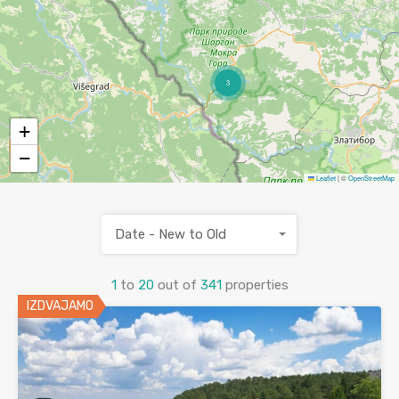
3
+
−
Leaflet
|
©
OpenStreetMap
Date - New to Old
1
to
20
out of
341
properties
IZDVAJAMO