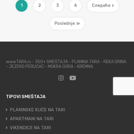
1
2
3
4
Следеће
Poslednje
www.TARA.rs - 350+ SMEŠTAJA - PLANINA TARA - REKA DRINA
- JEZERO PERUĆAC - MOKRA GORA - KREMNA
TIPOVI SMEŠTAJA
PLANINSKE KUĆE NA TARI
APARTMANI NA TARI
VIKENDICE NA TARI