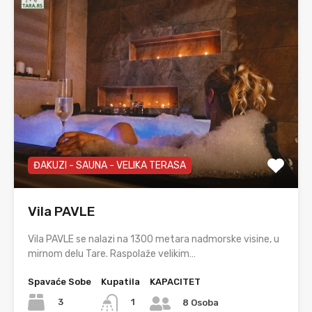
ĐAKUZI - SAUNA - VELIKA TERASA
Vila PAVLE
Vila PAVLE se nalazi na 1300 metara nadmorske visine, u
mirnom delu Tare. Raspolaže velikim…
Spavaće Sobe
Kupatila
KAPACITET
3
1
8 Osoba