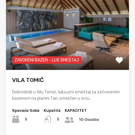
ZAVORENI BAZEN - LUX SMEŠTAJ
VILA TOMIĆ
Dobrodošli u Vilu Tomić, luksuzni smeštaj sa zatvorenim
bazenom na planini Tari, smešten u srcu…
Spavaće Sobe
Kupatila
KAPACITET
5
3
10 Osoaba