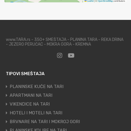
Leaflet
|
©
OpenStreetMap
contributors
www.TARA.rs - 350+ SMEŠTAJA - PLANINA TARA - REKA DRINA
- JEZERO PERUĆAC - MOKRA GORA - KREMNA
TIPOVI SMEŠTAJA
PLANINSKE KUĆE NA TARI
APARTMANI NA TARI
VIKENDICE NA TARI
HOTELI I MOTELI NA TARI
BRVNARE NA TARI I MOKROJ GORI
PLANINSKE KOLIBE NA TARI