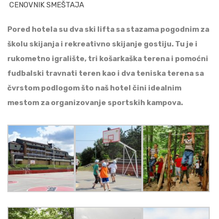
CENOVNIK SMEŠTAJA
Pored hotela su dva ski lifta sa stazama pogodnim za
školu skijanja i rekreativno skijanje gostiju. Tu je i
rukometno igralište, tri košarkaška terena i pomoćni
fudbalski travnati teren kao i dva teniska terena sa
čvrstom podlogom što naš hotel čini idealnim
mestom za organizovanje sportskih kampova.