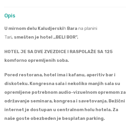
Opis
U mirnom delu Kaludjerski
h
Bara
na planini
Tari
,
smešten je hotel ,,BELI BOR”.
HOTEL JE SA DVE ZVEZDICE I RASPOLAŽE SA
125
komforno opremljenih soba.
Pored restorana, hotel ima i kafanu, aperitiv bar i
diskoteku. Kongresna sala i nekoliko manjih sala su
opremljene potrebnom audio-vizuelnom opremom za
održavanje seminara, kongresa i savetovanja. Bežični
internet je dostupan u centralnom holu hotela. Za
naše goste obezbeđen je besplatan parking.