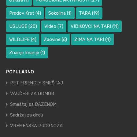
Osluša
(1)
PORODIČNE AKTIVNOSTI
(27)
Predov Krst
(4)
Sokolina
(1)
TARA
(19)
USLUGE
(20)
Video
(7)
VIDIKOVCI NA TARI
(11)
WILDLIFE
(4)
Zaovine
(6)
ZIMA NA TARI
(4)
Znanje Imanje
(1)
POPULARNO
PET FRIENDLY SMEŠTAJ
VAUČERI ZA ODMOR
Smeštaj sa BAZENOM
Sadržaj za decu
VREMENSKA PROGNOZA