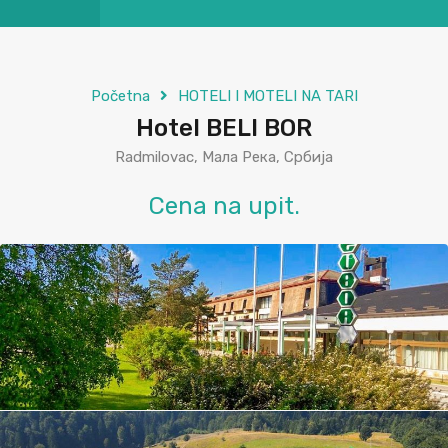
Početna
HOTELI I MOTELI NA TARI
Hotel BELI BOR
Radmilovac, Мала Река, Србија
Cena na upit.