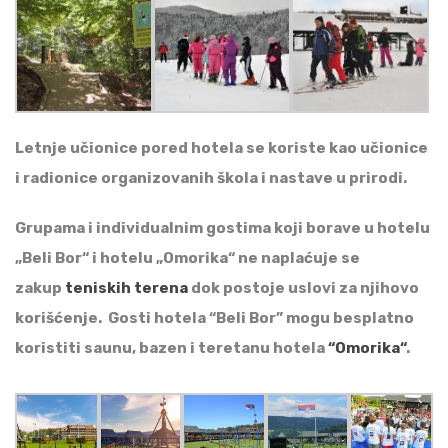
Letnje učionice pored hotela se koriste kao učionice
i radionice organizovanih škola i nastave u prirodi.
Grupama i individualnim gostima koji borave u hotelu
„Beli Bor“ i hotelu „Omorika“ ne naplaćuje se
zakup
teniskih terena
dok postoje uslovi za njihovo
korišćenje. Gosti hotela “Beli Bor” mogu besplatno
koristiti saunu, bazen i teretanu hotela
“Omorika“
.