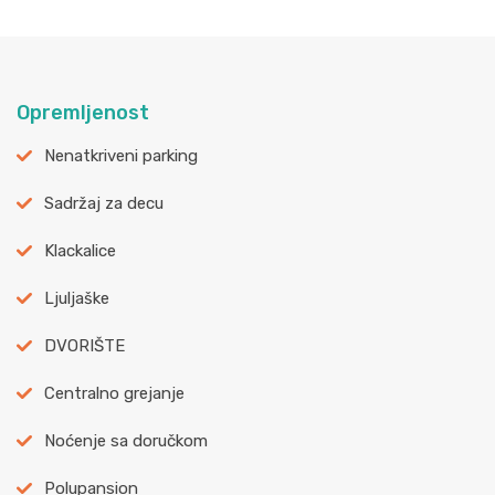
Opremljenost
Nenatkriveni parking
Sadržaj za decu
Klackalice
Ljuljaške
DVORIŠTE
Centralno grejanje
Noćenje sa doručkom
Polupansion