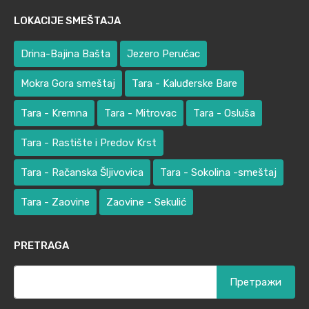
LOKACIJE SMEŠTAJA
Drina-Bajina Bašta
Jezero Perućac
Mokra Gora smeštaj
Tara - Kaluđerske Bare
Tara - Kremna
Tara - Mitrovac
Tara - Osluša
Tara - Rastište i Predov Krst
Tara - Račanska Šljivovica
Tara - Sokolina -smeštaj
Tara - Zaovine
Zaovine - Sekulić
PRETRAGA
Претрага
за: