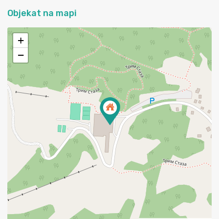
Objekat na mapi
+
−