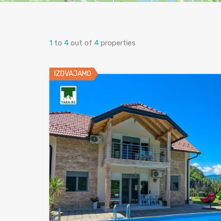
1
to
4
out of
4
properties
IZDVAJAMO