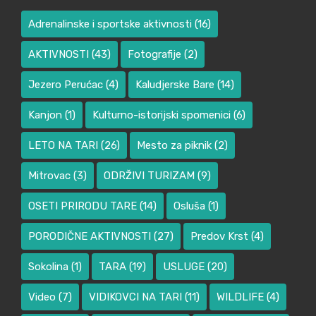
Adrenalinske i sportske aktivnosti
(16)
AKTIVNOSTI
(43)
Fotografije
(2)
Jezero Perućac
(4)
Kaludjerske Bare
(14)
Kanjon
(1)
Kulturno-istorijski spomenici
(6)
LETO NA TARI
(26)
Mesto za piknik
(2)
Mitrovac
(3)
ODRŽIVI TURIZAM
(9)
OSETI PRIRODU TARE
(14)
Osluša
(1)
PORODIČNE AKTIVNOSTI
(27)
Predov Krst
(4)
Sokolina
(1)
TARA
(19)
USLUGE
(20)
Video
(7)
VIDIKOVCI NA TARI
(11)
WILDLIFE
(4)