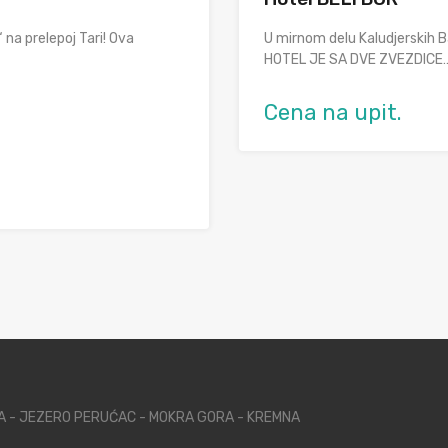
 na prelepoj Tari! Ova
U mirnom delu Kaludjerskih Ba
HOTEL JE SA DVE ZVEZDICE
Cena na upit.
NA - JEZERO PERUĆAC - MOKRA GORA - KREMNA