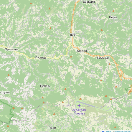
Leaflet
|
©
OpenStreetMap