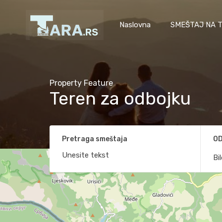
Naslovna
SMEŠTAJ NA T
Property Feature
Teren za odbojku
Pretraga smeštaja
OD
Bi