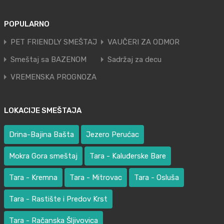
POPULARNO
PET FRIENDLY SMEŠTAJ
VAUČERI ZA ODMOR
Smeštaj sa BAZENOM
Sadržaj za decu
VREMENSKA PROGNOZA
LOKACIJE SMEŠTAJA
Drina-Bajina Bašta
Jezero Perućac
Mokra Gora smeštaj
Tara - Kaluđerske Bare
Tara - Kremna
Tara - Mitrovac
Tara - Osluša
Tara - Rastište i Predov Krst
Tara - Račanska Šljivovica