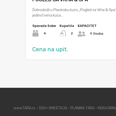
Dobrodošli u Planinsku kuću „Pogled sa Vrha & Spa“
jedinstvena kuća…
Spavaće Sobe
Kupatila
KAPACITET
4
2
9 Osoba
Cena na upit.
www.TARA.rs - 350+ SMEŠTAJA - PLANINA TARA - REKA DRI