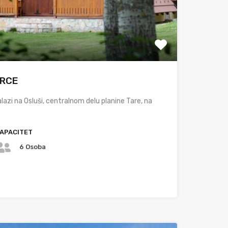
SRCE
lazi na Osluši, centralnom delu planine Tare, na
APACITET
6 Osoba