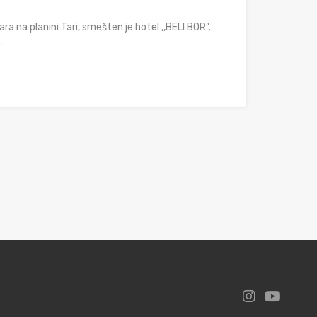
ra na planini Tari, smešten je hotel ,,BELI BOR”.
…