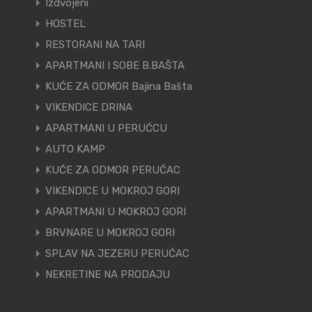
Izdvojeni
HOSTEL
RESTORANI NA TARI
APARTMANI I SOBE B.BAŠTA
KUĆE ZA ODMOR Bajina Bašta
VIKENDICE DRINA
APARTMANI U PERUĆCU
AUTO KAMP
KUĆE ZA ODMOR PERUĆAC
VIKENDICE U MOKROJ GORI
APARTMANI U MOKROJ GORI
BRVNARE U MOKROJ GORI
SPLAV NA JEZERU PERUĆAC
NEKRETINE NA PRODAJU