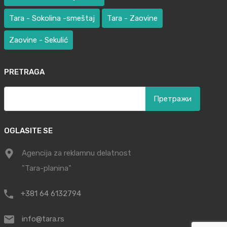
Tara - Sokolina -smeštaj
Tara - Zaovine
Zaovine - Sekulić
PRETRAGA
Претрага
за:
OGLASITE SE
Agencija za reklamnu delatnost
"Tara-planina"
+381 64 6132794
info@tara.rs