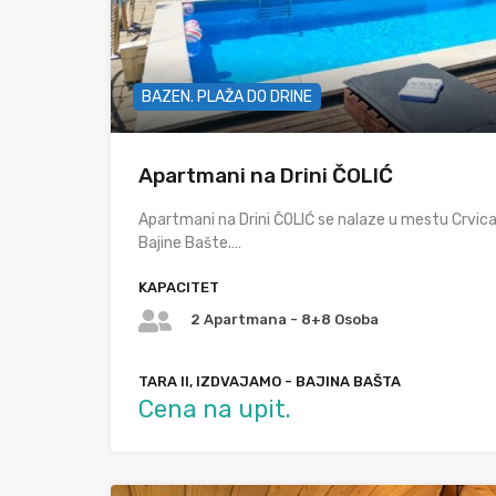
BAZEN. PLAŽA DO DRINE
Apartmani na Drini ČOLIĆ
Apartmani na Drini ČOLIĆ se nalaze u mestu Crvica
Bajine Bašte.…
KAPACITET
2 Apartmana - 8+8 Osoba
TARA II, IZDVAJAMO - BAJINA BAŠTA
Cena na upit.