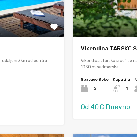
Vikendica TARSKO 
, udaljeni 3km od centra
Vikendica „Tarsko srce“ se na
1030 m nadmorske…
Spavaće Sobe
Kupatila
K
2
1
Od 40€ Dnevno