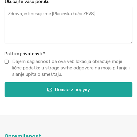
Ukucajte vašu poruku
Politika privatnosti
*
Dajem saglasnost da ova veb lokacija obrađuje moje
lične podatke u stroge svrhe odgovora na moja pitanja i
slanje upita o smeštaju.
Пошаљи поруку
Opremljenost