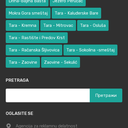
Drina-Bajina Bašta
Jezero Perućac
Mokra Gora smeštaj
Tara - Kaluđerske Bare
Tara - Kremna
Tara - Mitrovac
Tara - Osluša
Tara - Rastište i Predov Krst
Tara - Račanska Šljivovica
Tara - Sokolina -smeštaj
Tara - Zaovine
Zaovine - Sekulić
PRETRAGA
Претрага
за:
OGLASITE SE
Agencija za reklamnu delatnost