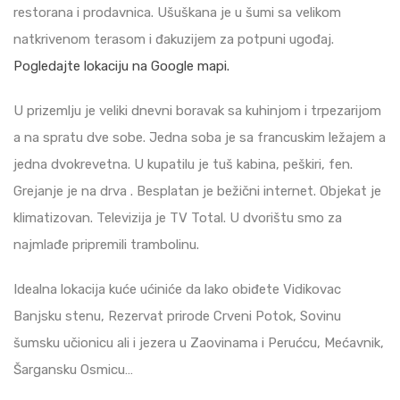
restorana i prodavnica. Ušuškana je u šumi sa velikom
natkrivenom terasom i đakuzijem za potpuni ugođaj.
Pogledajte lokaciju na Google mapi.
U prizemlju je veliki dnevni boravak sa kuhinjom i trpezarijom
a na spratu dve sobe. Jedna soba je sa francuskim ležajem a
jedna dvokrevetna. U kupatilu je tuš kabina, peškiri, fen.
Grejanje je na drva . Besplatan je bežični internet. Objekat je
klimatizovan. Televizija je TV Total. U dvorištu smo za
najmlađe pripremili trambolinu.
Idealna lokacija kuće ućiniće da lako obiđete Vidikovac
Banjsku stenu, Rezervat prirode Crveni Potok, Sovinu
šumsku učionicu ali i jezera u Zaovinama i Perućcu, Mećavnik,
Šargansku Osmicu…