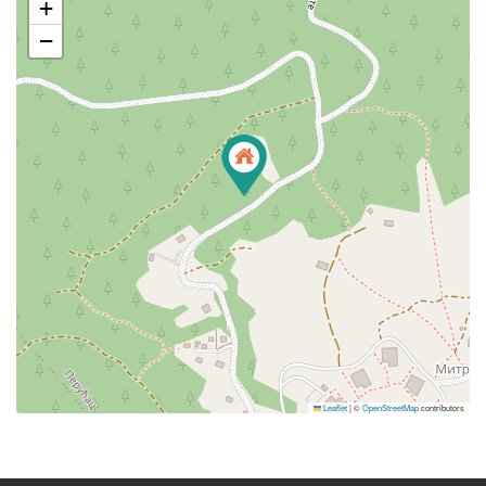
+
−
Leaflet
|
©
OpenStreetMap
contributors