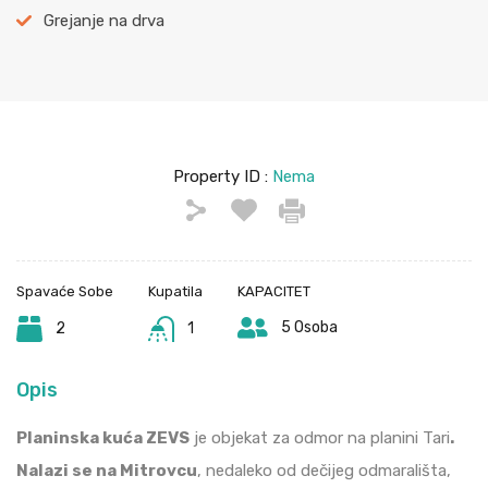
Grejanje na drva
Property ID :
Nema
Spavaće Sobe
Kupatila
KAPACITET
5 Osoba
2
1
Opis
Planinska kuća ZEVS
je objekat za odmor na planini Tari
.
Nalazi se na Mitrovcu
, nedaleko od dečijeg odmarališta,