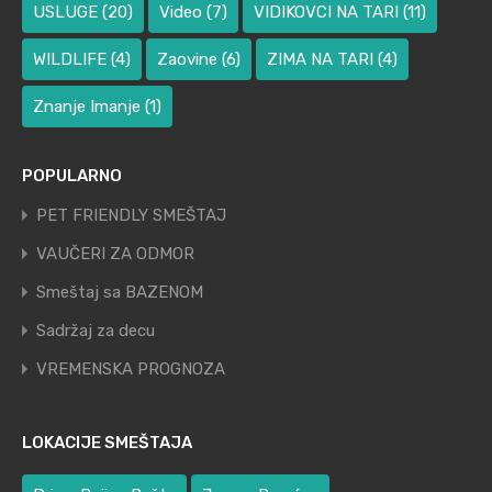
USLUGE
(20)
Video
(7)
VIDIKOVCI NA TARI
(11)
WILDLIFE
(4)
Zaovine
(6)
ZIMA NA TARI
(4)
Znanje Imanje
(1)
POPULARNO
PET FRIENDLY SMEŠTAJ
VAUČERI ZA ODMOR
Smeštaj sa BAZENOM
Sadržaj za decu
VREMENSKA PROGNOZA
LOKACIJE SMEŠTAJA