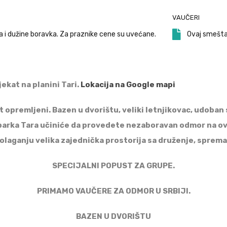
VAUČERI
a i dužine boravka. Za praznike cene su uvećane.
Ovaj smeštaj
kat na planini Tari.
Lokacija na Google mapi
premljeni. Bazen u dvorištu, veliki letnjikovac, udoban sme
parka Tara učiniće da provedete nezaboravan odmor na ovoj
laganju velika zajednička prostorija sa druženje, spreman
SPECIJALNI POPUST ZA GRUPE.
PRIMAMO VAUČERE ZA ODMOR U SRBIJI.
BAZEN U DVORIŠTU