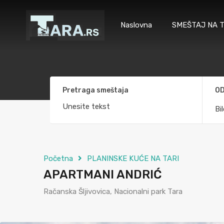
Naslovna
SMEŠTAJ NA T
Pretraga smeštaja
OD
Bi
Početna
PLANINSKE KUĆE NA TARI
APARTMANI ANDRIĆ
Račanska Šljivovica, Nacionalni park Tara