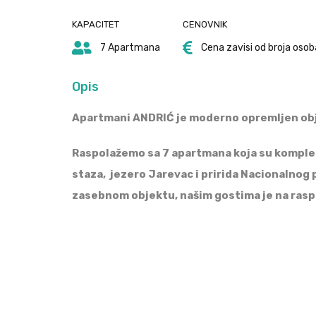
KAPACITET
CENOVNIK
7 Apartmana
Cena zavisi od broja osob
Opis
Apartmani ANDRIĆ je moderno opremljen obje
Raspolažemo sa 7 apartmana koja su komplet o
staza, jezero Jarevac i pririda Nacionalnog 
zasebnom objektu, našim gostima je na raspo