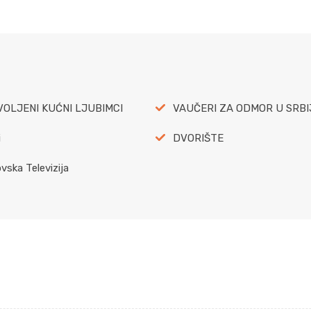
OLJENI KUĆNI LJUBIMCI
VAUČERI ZA ODMOR U SRBI
i
DVORIŠTE
vska Televizija