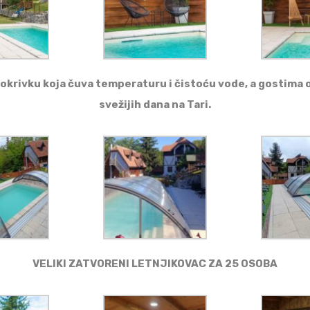
krivku koja čuva temperaturu i čistoću vode, a gostima o
svežijih dana na Tari.
VELIKI ZATVORENI LETNJIKOVAC ZA 25 OSOBA