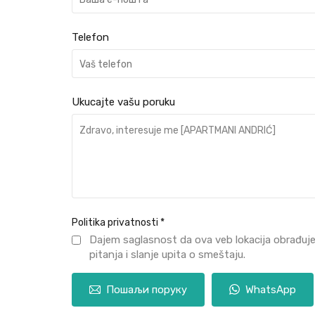
Telefon
Ukucajte vašu poruku
Politika privatnosti
*
Dajem saglasnost da ova veb lokacija obrađuj
pitanja i slanje upita o smeštaju.
Пошаљи поруку
WhatsApp