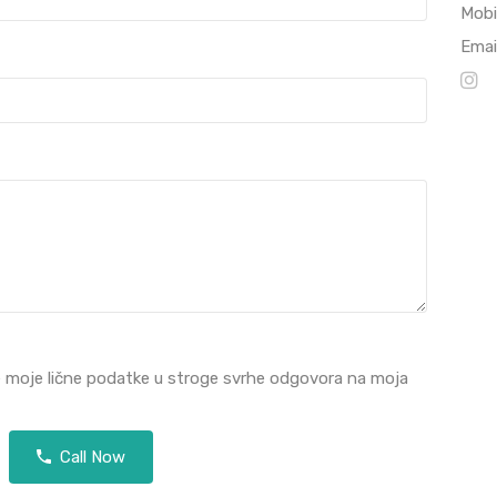
Mobi
Emai
e moje lične podatke u stroge svrhe odgovora na moja
Call Now