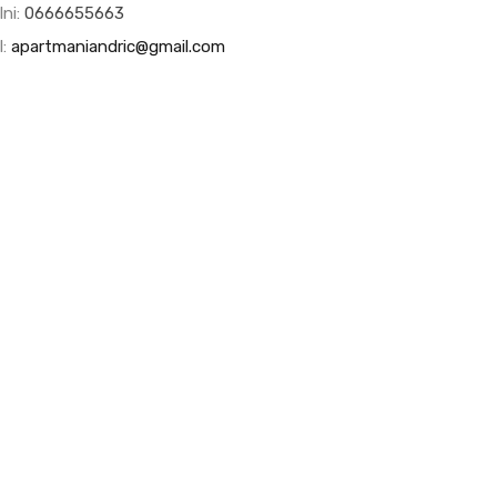
lni:
0666655663
l:
apartmaniandric@gmail.com