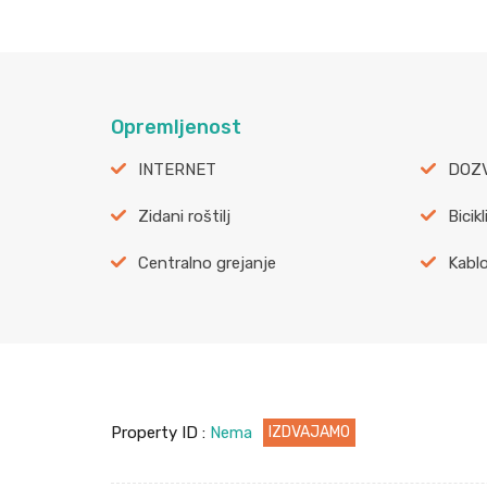
Opremljenost
INTERNET
DOZV
Zidani roštilj
Bicikl
Centralno grejanje
Kablo
Property ID :
Nema
IZDVAJAMO