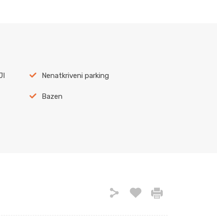
JI
Nenatkriveni parking
Bazen