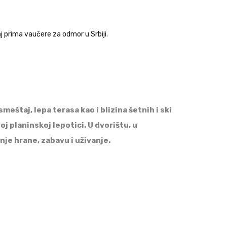
 prima vaučere za odmor u Srbiji.
štaj, lepa terasa kao i blizina šetnih i ski
 planinskoj lepotici. U dvorištu, u
je hrane, zabavu i uživanje.