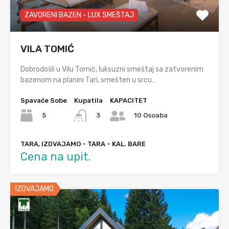
ZAVORENI BAZEN - LUX SMEŠTAJ
VILA TOMIĆ
Dobrodošli u Vilu Tomić, luksuzni smeštaj sa zatvorenim
bazenom na planini Tari, smešten u srcu…
Spavaće Sobe
Kupatila
KAPACITET
5
3
10 Osoaba
TARA, IZDVAJAMO - TARA - KAL. BARE
Cena na upit.
IZDVAJAMO