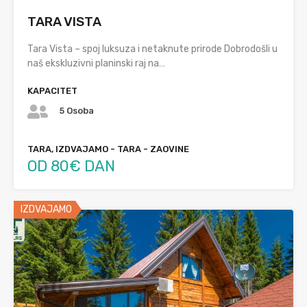
TARA VISTA
Tara Vista – spoj luksuza i netaknute prirode Dobrodošli u
naš ekskluzivni planinski raj na…
KAPACITET
5 Osoba
TARA, IZDVAJAMO - TARA - ZAOVINE
OD 80€ DAN
IZDVAJAMO