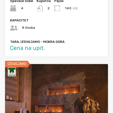
Spavaće Sobe
Kupatila
Рејон
4
140
m2
2
KAPACITET
8 Osoba
TARA, IZDVAJAMO - MOKRA GORA
Cena na upit.
IZDVAJAMO