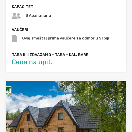
KAPACITET
3 Apartmana
VAUČERI
Ovaj smeštaj prima vaučere za odmor u Srbiji
TARA III, IZDVAJAMO - TARA - KAL. BARE
Cena na upit.