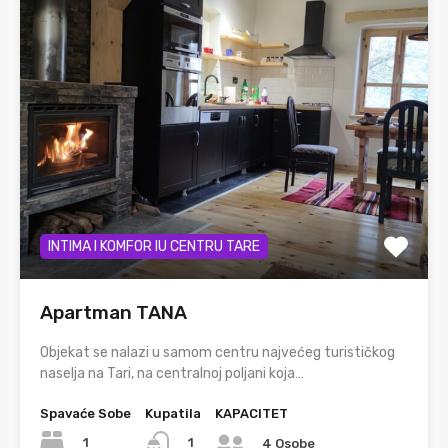
INTIMA I KOMFOR IU CENTRU TARE
Apartman TANA
Objekat se nalazi u samom centru najvećeg turističkog
naselja na Tari, na centralnoj poljani koja…
Spavaće Sobe
Kupatila
KAPACITET
1
1
4 Osobe