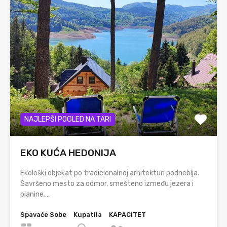
NAJLEPŠI POGLED NA TARI
EKO KUĆA HEDONIJA
Ekološki objekat po tradicionalnoj arhitekturi podneblja.
Savršeno mesto za odmor, smešteno između jezera i
planine.…
Spavaće Sobe
Kupatila
KAPACITET