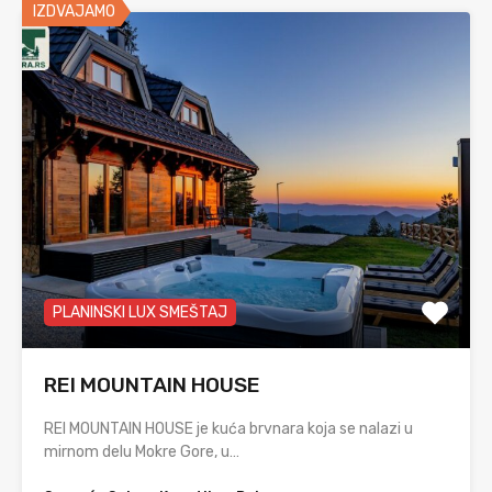
IZDVAJAMO
PLANINSKI LUX SMEŠTAJ
REI MOUNTAIN HOUSE
REI MOUNTAIN HOUSE je kuća brvnara koja se nalazi u
mirnom delu Mokre Gore, u…