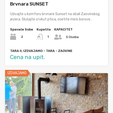
Brvnara SUNSET
Uživajte u komforu brvnare Sunset na obali Zaovinskog
jezera. Slušajte crvkut ptica, osetite miris borove…
Spavaće Sobe
Kupatila
KAPACITET
2
1
5 Osoba
TARA II, IZDVAJAMO - TARA - ZAOVINE
Cena na upit.
IZDVAJAMO