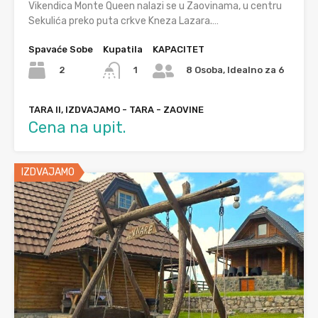
Vikendica Monte Queen nalazi se u Zaovinama, u centru
Sekulića preko puta crkve Kneza Lazara.…
Spavaće Sobe
Kupatila
KAPACITET
2
1
8 Osoba, Idealno za 6
TARA II, IZDVAJAMO - TARA - ZAOVINE
Cena na upit.
IZDVAJAMO