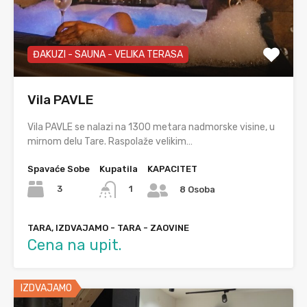
ĐAKUZI - SAUNA - VELIKA TERASA
Vila PAVLE
Vila PAVLE se nalazi na 1300 metara nadmorske visine, u
mirnom delu Tare. Raspolaže velikim…
Spavaće Sobe
Kupatila
KAPACITET
3
1
8 Osoba
TARA, IZDVAJAMO - TARA - ZAOVINE
Cena na upit.
IZDVAJAMO