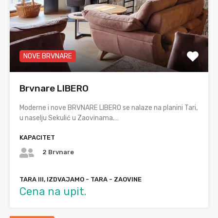
NOVE BRVNARE
Brvnare LIBERO
Moderne i nove BRVNARE LIBERO se nalaze na planini Tari,
u naselju Sekulić u Zaovinama.…
KAPACITET
2 Brvnare
TARA III, IZDVAJAMO - TARA - ZAOVINE
Cena na upit.