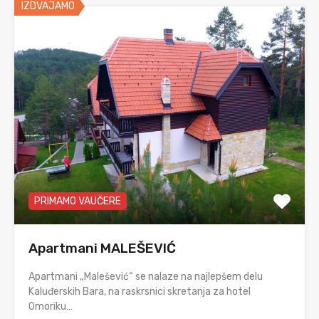
IZDVAJAMO
PRIMAMO VAUČERE
Apartmani MALEŠEVIĆ
Apartmani „Malešević“ se nalaze na najlepšem delu
Kaluđerskih Bara, na raskrsnici skretanja za hotel
Omoriku…