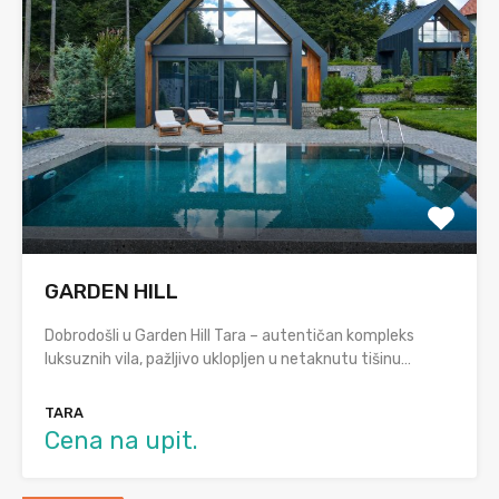
GARDEN HILL
Dobrodošli u Garden Hill Tara – autentičan kompleks
luksuznih vila, pažljivo uklopljen u netaknutu tišinu…
TARA
Cena na upit.