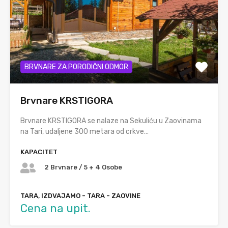
BRVNARE ZA PORODIČNI ODMOR
Brvnare KRSTIGORA
Brvnare KRSTIGORA se nalaze na Sekuliću u Zaovinama
na Tari, udaljene 300 metara od crkve…
KAPACITET
2 Brvnare / 5 + 4 Osobe
TARA, IZDVAJAMO - TARA - ZAOVINE
Cena na upit.