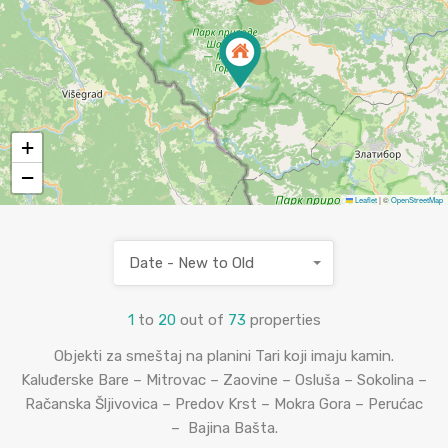
+
−
Leaflet
|
©
OpenStreetMap
Date - New to Old
1
to
20
out of
73
properties
Objekti za smeštaj na planini Tari koji imaju kamin.
Kaluđerske Bare – Mitrovac – Zaovine – Osluša – Sokolina –
Račanska Šljivovica – Predov Krst – Mokra Gora – Perućac
– Bajina Bašta.