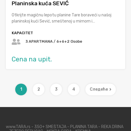
Planinska kuća SEVIĆ
Otkrijte magičnu lepotu planine Tare boraveći u našoj
planinskoj kući Sević, smeštenoj u mirnom i…
KAPACITET
3 APARTMANA / 6+6+2 Osobe
Cena na upit.
1
2
3
4
Следеће
www.TARA.rs - 350+ SMEŠTAJA - PLANINA TARA - REKA DRINA