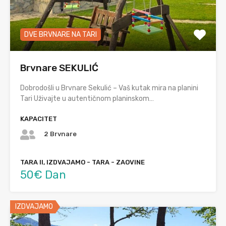
DVE BRVNARE NA TARI
Brvnare SEKULIĆ
Dobrodošli u Brvnare Sekulić – Vaš kutak mira na planini
Tari Uživajte u autentičnom planinskom…
KAPACITET
2 Brvnare
TARA II, IZDVAJAMO - TARA - ZAOVINE
50€ Dan
IZDVAJAMO