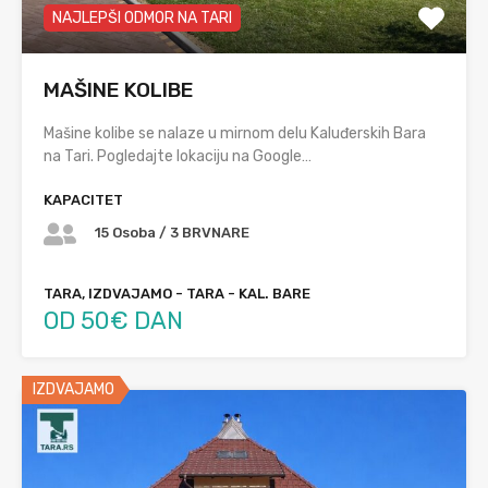
NAJLEPŠI ODMOR NA TARI
MAŠINE KOLIBE
Mašine kolibe se nalaze u mirnom delu Kaluđerskih Bara
na Tari. Pogledajte lokaciju na Google…
KAPACITET
15 Osoba / 3 BRVNARE
TARA, IZDVAJAMO - TARA - KAL. BARE
OD 50€ DAN
IZDVAJAMO