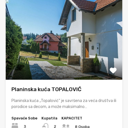
Planinska kuća TOPALOVIĆ
Planinska kuća „Topalović“ je savršena za veća društva ili
porodice sa decom, a može maksimalno…
Spavaće Sobe
Kupatila
KAPACITET
3
2
8 Osoba