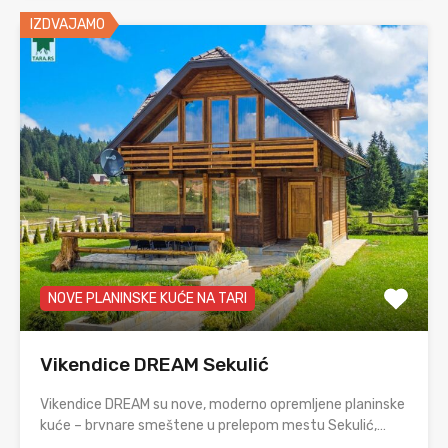
IZDVAJAMO
NOVE PLANINSKE KUĆE NA TARI
Vikendice DREAM Sekulić
Vikendice DREAM su nove, moderno opremljene planinske
kuće – brvnare smeštene u prelepom mestu Sekulić,…