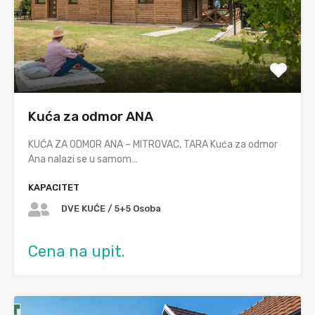
Kuća za odmor ANA
KUĆA ZA ODMOR ANA – MITROVAC, TARA Kuća za odmor
Ana nalazi se u samom…
KAPACITET
DVE KUĆE / 5+5 Osoba
Cena na upit.