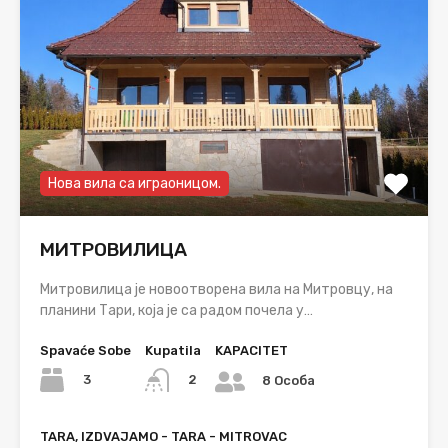
Нова вила са играоницом.
МИТРОВИЛИЦА
Митровилица је новоотворена вила на Митровцу, на
планини Тари, која је са радом почела у…
Spavaće Sobe
Kupatila
KAPACITET
3
2
8 Особа
TARA, IZDVAJAMO - TARA - MITROVAC