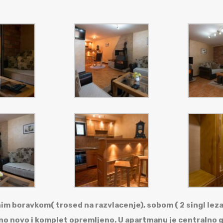
 boravkom( trosed na razvlacenje), sobom ( 2 singl lezaj
no novo i komplet opremljeno. U apartmanu je centralno g