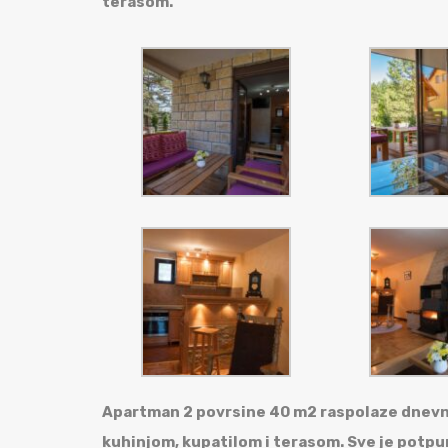
terasom.
Apartman 2 povrsine 40 m2 raspolaze dnevnim
kuhinjom, kupatilom i
terasom. Sve je potpu