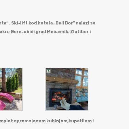
a“ . Ski-lift kod hotela „Beli Bor“ nalazi se
okre Gore, obići grad Mećavnik, Zlatibor i
komplet opremnjenom kuhinjom,kupatilom i