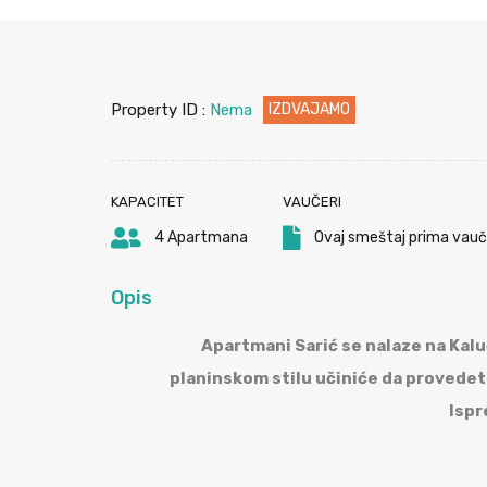
Property ID :
Nema
IZDVAJAMO
KAPACITET
VAUČERI
4 Apartmana
Ovaj smeštaj prima vauče
Opis
Apartmani Sarić se nalaze na Kalu
planinskom stilu učiniće da provedete
Ispr