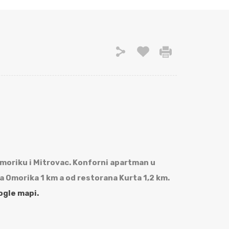
Omoriku i Mitrovac. Konforni apartman u
a Omorika 1 km a od restorana Kurta 1,2 km.
ogle mapi.