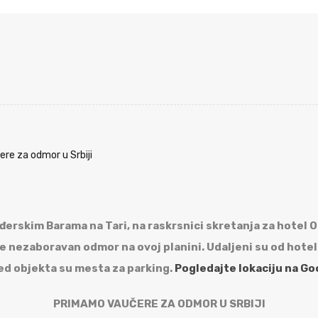
re za odmor u Srbiji
đerskim Barama na Tari, na raskrsnici skretanja za hotel 
 nezaboravan odmor na ovoj planini. Udaljeni su od hotel
ed objekta su mesta za parking.
Pogledajte lokaciju na Go
PRIMAMO VAUČERE ZA ODMOR U SRBIJI