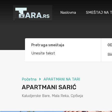
Naslovna
SMEŠTAJ NA T
Pretraga smeštaja
OD
Bi
Početna
APARTMANI NA TARI
APARTMANI SARIĆ
Kaludjerske Bare, Mala Reka, Србија