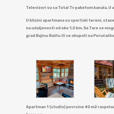
Televizori su sa Total Tv paketom kanala. U
U blizini apartmana su sportski tereni, staze 
na udaljenosti od oko 1,5 km. Sa Tare se mogu
grad Bajinu Baštu ili se okupati na Perućačk
Apartman 1 (studio) povrsine 40 m2 raspola