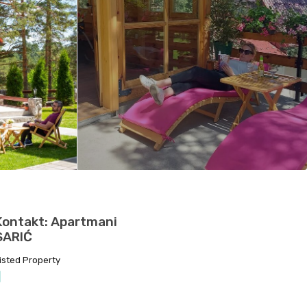
Kontakt: Apartmani
SARIĆ
isted Property
1