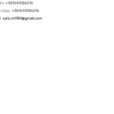
lni:
+381641086016
tsApp:
+381641086016
l:
saric.m980@gmail.com