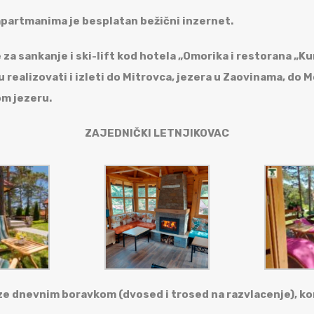
 apartmanima je besplatan bežični inzernet.
za sankanje i ski-lift kod hotela „Omorika i restorana „Kurt
 realizovati i izleti do Mitrovca, jezera u Zaovinama, do M
om jezeru.
ZAJEDNIČKI LETNJIKOVAC
ze dnevnim boravkom (dvosed i trosed na razvlacenje), 