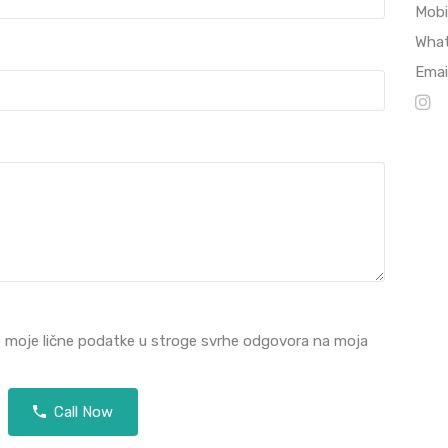
Mobi
Wha
Emai
e moje lične podatke u stroge svrhe odgovora na moja
Call Now