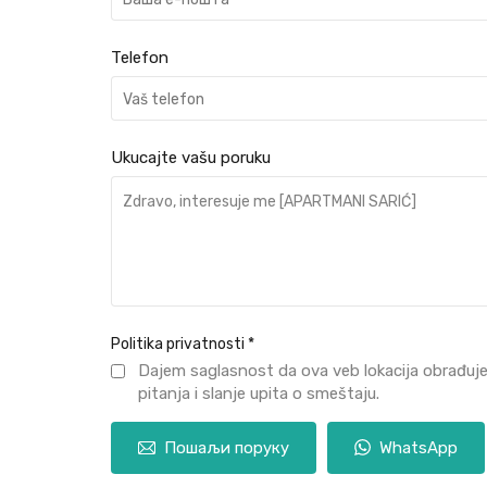
Telefon
Ukucajte vašu poruku
Politika privatnosti
*
Dajem saglasnost da ova veb lokacija obrađuj
pitanja i slanje upita o smeštaju.
Пошаљи поруку
WhatsApp