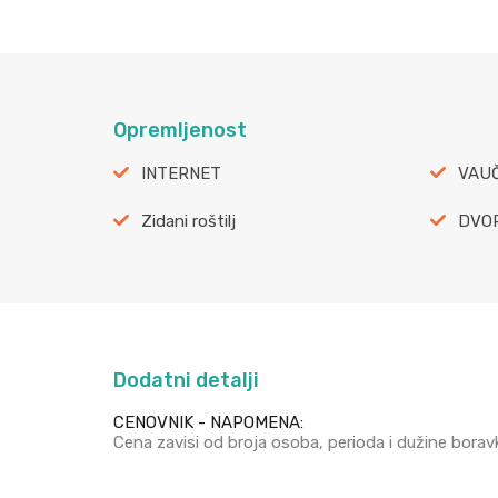
Opremljenost
INTERNET
VAUČ
Zidani roštilj
DVO
Dodatni detalji
CENOVNIK - NAPOMENA:
Cena zavisi od broja osoba, perioda i dužine borav